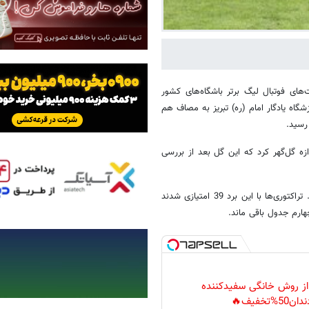
های فوتبال لیگ برتر باشگاه‌های کشور
ساعت 19:15 امروز (پنجشنبه) در ورزشگاه یادگار امام (ره) تبریز به مصاف هم
 رسید.
 این مسابقه را مهدی هاشم‌نژاد در دقیقه 40 وارد دروازه گل‌گهر کرد که این گل بعد از بررسی
این برد، اولین پیروزی تیم تراکتور در لیگ برتر تحت هدایت محمد ربیعی بود. تراکتوری‌ها با این برد 39 امتیازی شدند
 از روش خانگی سفیدکننده
دان50%تخفیف🔥