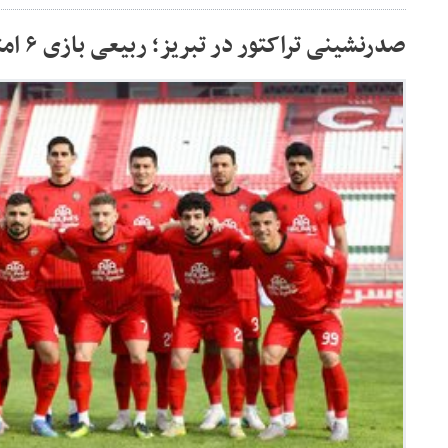
صدرنشینی تراکتور در تبریز؛ ربیعی بازی ۶ امتیازی را برد