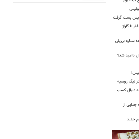
 لیگ برتر
پولیس
ولیس پست گرفت
ر تا گاراژ
؛ ستاره برزیلی
ل ناامید شد؟
ر لیگ روسیه
به دنبال کسب
جدایی از
م جدید