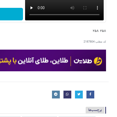
۲۵۸ ۲۵۸
کد مطلب
2187804
برچسب‌ها