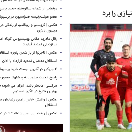
شوک بزرگ به استقلال در آستانه شروع
رونمایی از شماره ستاره‌های جدید پرس
عضو هیئت‌رئیسه فدراسیون در پرسپ
عکس | کریستیانو رونالدو، از زندگی در فق
میلیون دلاری
رئال مادرید مقابل وینیسیوس کوتاه آمد
در نزدیکی تمدید قرارداد
عکس | تاجرنیا از باز شدن پنجره استقلا
استقلال به‌دنبال تمدید قرارداد با آدان
۴ بازیکن در آخرین لیست خرید پرسپولیس!
پاسخ ایجنت طارمی به پیشنهاد حضور د
هرکسی آماده‌تر باشد، اعزام می شود؛ 
بهترین نتایج در ناگویا هستیم
عکس | واکنش خاص رامین رضاییان به 
استقلال
عکس | رونمایی رسمی از عالیشاه در تی