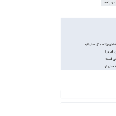
ت و پنجم
تیاری‌زاده مثل ساپینتو…
بتی است
ه سال نو!