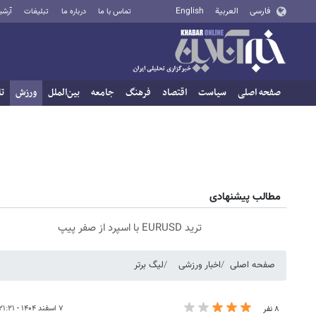
فارسی
العربية
English
تماس با ما
درباره ما
تبلیغات
آرشی
صفحه اصلی
سیاست
اقتصاد
فرهنگ
جامعه
بین‌الملل
ورزش
تا
مطالب پیشنهادی
ترید EURUSD با اسپرد از صفر پیپ
صفحه اصلی
اخبار ورزشی
لیگ برتر
۷ اسفند ۱۴۰۴ - ۲۱:۲۱
۸ نفر