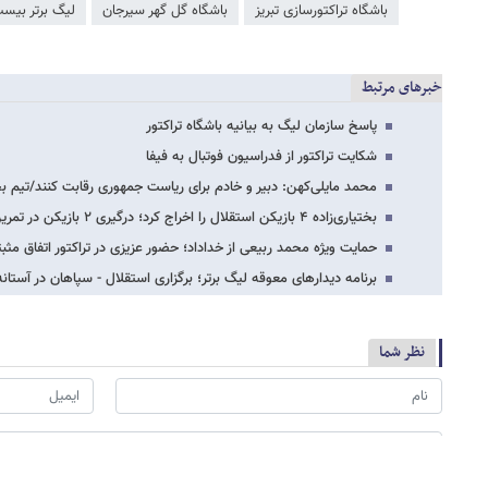
باشگاه تراکتورسازی تبریز
باشگاه گل گهر سیرجان
لیگ برتر بیس
خبرهای مرتبط
پاسخ سازمان لیگ به بیانیه باشگاه تراکتور
شکایت تراکتور از فدراسیون فوتبال به فیفا
محمد مایلی‌کهن: دبیر و خادم برای ریاست جمهوری رقابت کنند/تیم بخ
بختیاری‌زاده ۴ بازیکن استقلال را اخراج کرد؛ درگیری ۲ بازیکن در تمرین امروز!
حمایت ویژه محمد ربیعی از خداداد؛ حضور عزیزی در تراکتور اتفاق مث
برنامه دیدارهای معوقه لیگ برتر؛ برگزاری استقلال - سپاهان در آستان
نظر شما