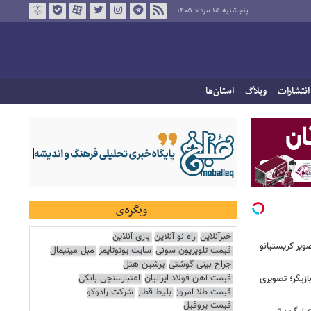
پنجشنبه ۱۵ مرداد ۱۴۰۵
انتشارات
وبلاگ
استان‌ها
وبگردی
خبرآنلاین
راه نو آنلاین
بازی آنلاین
یر کریستیانو
قیمت تلویزیون سونی
سایت یوتوتایمز
مبل مینیمال
جراح بینی گوشتی
پرشین هتل
قیمت آهن فولاد ایرانیان
اعتبارسنجی بانکی
ازیگر؛ تصویری
قیمت طلا امروز
بلیط قطار
شرکت رادوکو
قیمت پروفیل