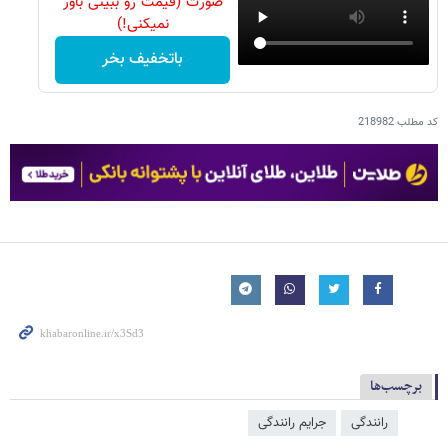
صورت (قیمت رو ببینی باور
نمیکنی!)
باتخفیف بخر
کد مطلب
218982
برچسب‌ها
رانندگی
جرایم رانندگی