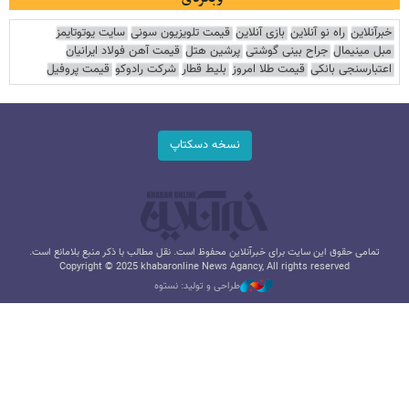
خبرآنلاین
راه نو آنلاین
بازی آنلاین
قیمت تلویزیون سونی
سایت یوتوتایمز
مبل مینیمال
جراح بینی گوشتی
پرشین هتل
قیمت آهن فولاد ایرانیان
اعتبارسنجی بانکی
قیمت طلا امروز
بلیط قطار
شرکت رادوکو
قیمت پروفیل
نسخه دسکتاپ
تمامی حقوق این سایت برای خبرآنلاین محفوظ است. نقل مطالب با ذکر منبع بلامانع است.
Copyright © 2025 khabaronline News Agancy, All rights reserved
طراحی و تولید: نستوه