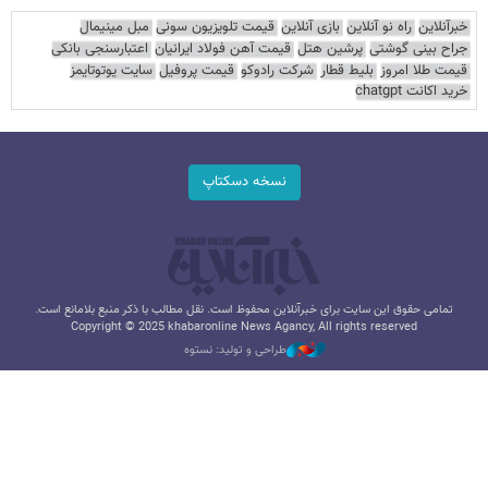
خبرآنلاین
راه نو آنلاین
بازی آنلاین
قیمت تلویزیون سونی
مبل مینیمال
جراح بینی گوشتی
پرشین هتل
قیمت آهن فولاد ایرانیان
اعتبارسنجی بانکی
قیمت طلا امروز
بلیط قطار
شرکت رادوکو
قیمت پروفیل
سایت یوتوتایمز
خرید اکانت chatgpt
نسخه دسکتاپ
تمامی حقوق این سایت برای خبرآنلاین محفوظ است. نقل مطالب با ذکر منبع بلامانع است.
Copyright © 2025 khabaronline News Agancy, All rights reserved
طراحی و تولید: نستوه