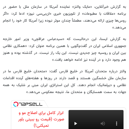
به گزارش خبرآنلاین، «مایک والتز» نماینده آمریکا در سازمان ملل با حضور در
برنامه «ملاقات با مطبوعات» از تلویزیون خبری «ان‌بی‌سی نیوز» ادعا کرد: «اگر
روس‌ها چیزی ارائه می‌دهند، مطمئناً چندان موثر نبوده زیرا آمریکا کار خود را انجام
می‌دهد.»
به گزارش ایسنا، این درحالیست که «سیدعباس عراقچی» وزیر امور خارجه
جمهوری اسلامی ایران در گفت‌وگویی با همین برنامه عنوان کرد: «همکاری نظامی
بین ایران و روسیه چیز جدیدی نیست. این یک راز نیست. در گذشته بوده و هنوز
هم وجود دارد و در آینده نیز ادامه خواهد یافت.»
والتز درباره متحدان آمریکا در خلیج فارس گفت: «متحدان خلیج فارس ما در
سازمان ملل خشمگین هستند و قصد دارند در روزها و هفته‌های آینده اقدامات
نظامی و دیپلماتیک انجام دهند. کل این استراتژی ایران مبنی بر شلیک به همه
جهات به سمت همسایگان و متحدان ما، نتیجه معکوس می‌دهد.»
ابزار کامل برای اصلاح مو و
صورت (قیمت رو ببینی باور
نمیکنی!)