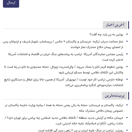
ارسال
آخرین اخبار
پوتین به بن زاید چه گفت؟
نماز جماعت سران ترکیه، عربستان و پاکستان + عکس / بن‌سلمان، شهباز شریف و اردوغان پس
از امضای پیمان دفاع مشترک نماز خواندند
رئیس مجلس نمایندگان آمریکا: ترامپ به پیامدهای جنگ ایران بر اقتصاد و انتخابات آمریکا
اذعان کرده است
پوتین خطوط قرمز ناتو را محک می‌زند / وال‌استریت ژورنال: حمله محدودی به ناتو در راه است تا
واکنش این ائتلاف نظامی توسط مسکو ارزیابی شود
توطئه خارجی ترامپ کار خود اوست / نیویورکر: آمریکا از همین حالا برای ابطال و دستکاری نتایج
انتخابات میان‌دوره‌ای کنگره برنامه‌ریزی می‌کند
پربیننده‌ترین
ترکیه، پاکستان و عربستان: حمله به یکی یعنی حمله به همه / بیانیه وزارت خارجه پاکستان در
خصوص پیمان دفاعی مشترک مکه
«پیمان مکه» و آرایش جدید منطقه / ائتلاف نظامی جدید اسلامی چه پیامی برای تهران دارد؟ /
مثلث ریاض، آنکارا و اسلام‌آباد علیه خلاء امنیتی غرب
رویترز: ترامپ در جنگ علیه ایران بر سر ۲ راهی بدی گیر افتاده است