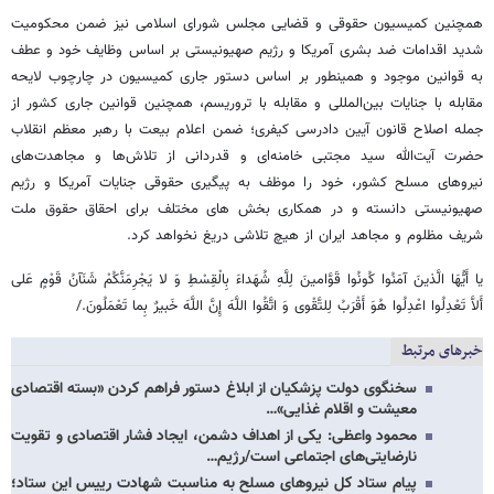
همچنین کمیسیون حقوقی و قضایی مجلس شورای اسلامی نیز ضمن محکومیت
شدید اقدامات ضد بشری آمریکا و رژیم صهیونیستی بر اساس وظایف خود و عطف
به قوانین موجود و همینطور بر اساس دستور جاری کمیسیون در چارچوب لایحه
مقابله با جنایات بین‌المللی و مقابله با تروریسم، همچنین قوانین جاری کشور از
جمله اصلاح قانون آیین دادرسی کیفری؛ ضمن اعلام بیعت با رهبر معظم انقلاب
حضرت آیت‌الله سید مجتبی خامنه‌ای و قدردانی از تلاش‌ها و مجاهدت‌های
نیروهای مسلح کشور، خود را موظف به پیگیری حقوقی جنایات آمریکا و رژیم
صهیونیستی دانسته و در همکاری بخش های مختلف برای احقاق حقوق ملت
شریف مظلوم و مجاهد ایران از هیچ تلاشی دریغ نخواهد کرد.
یا أَیُّهَا الَّذینَ آمَنُوا کُونُوا قَوَّامینَ لِلَّهِ شُهَداءَ بِالْقِسْطِ وَ لا یَجْرِمَنَّکُمْ شَنَآنُ قَوْمٍ عَلی‌
أَلاَّ تَعْدِلُوا اعْدِلُوا هُوَ أَقْرَبُ لِلتَّقْوی‌ وَ اتَّقُوا اللَّهَ إِنَّ اللَّهَ خَبیرٌ بِما تَعْمَلُونَ./
خبرهای مرتبط
سخنگوی دولت پزشکیان از ابلاغ دستور فراهم کردن «بسته اقتصادی
معیشت و اقلام غذایی»…
محمود واعظی: یکی از اهداف دشمن، ایجاد فشار اقتصادی و تقویت
نارضایتی‌های اجتماعی است/رژیم…
پیام ستاد کل نیروهای مسلح به مناسبت شهادت رییس این ستاد؛