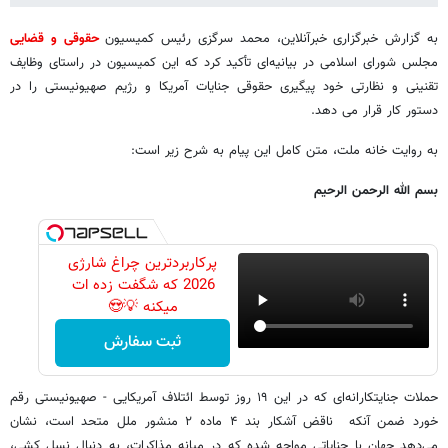
به گزارش خبرگزاری خبرآنلاین، محمد سرگزی رئیس کمیسیون
حقوقی و قضایی
مجلس شورای اسلامی در بیانیه‌ای تأکید کرد که این کمیسیون در راستای وظایف
تقنینی و نظارتی خود پیگیری حقوقی جنایات آمریکا و رژیم صهیونیستی را در
دستور کار قرار می دهد.
به روایت خانه ملت، متن کامل این پیام به شرح زیر است:
بسم الله الرحمن الرحیم
پرکاربردترین چراغ شارژی
2026 که شگفت زده ات
میکنه 💡😍
ثبت سفارش
حملات جنایتکارانه‌ای که در این ۱۹ روز توسط ائتلاف آمریکایی - صهیونیستی رقم
خورد ضمن آنکه ناقض آشکار بند ۴ ماده ۲ منشور ملل متحد است، نشان
می‌دهد جهان با جنایاتی مواجه شده که در میانه مذاکرات، به دنبال نسل کشی،