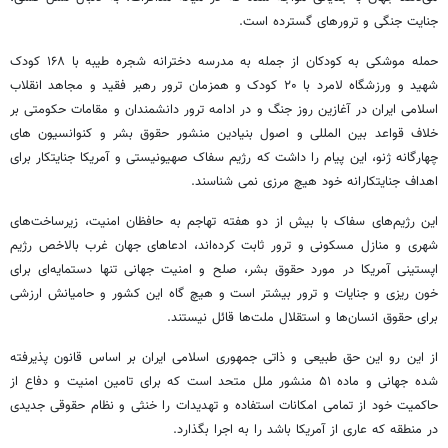
جنایت جنگی و ترورهای گسترده است.
حمله موشکی به کودکان از جمله به مدرسه دخترانه شجره طیبه با ۱۶۸ کودک
شهید و ورزشگاه لامرد با ۲۰ کودک و همزمان ترور رهبر فقید و مجاهد انقلاب
اسلامی ایران در آغازین روز جنگ و در ادامه ترور دانشمندان و مقامات حکومتی بر
خلاف قواعد بین المللی و اصول بنیادین منشور حقوق بشر و کنوانسیون های
چهارگانه ژنو، این پیام را داشت که رژیم سفاک صهیونیستی و آمریکا جنایتکار برای
اهداف جنایتکارانه خود هیچ مرزی نمی شناسند.
این رژیم‌های سفاک با بیش از دو هفته تهاجم به حافظان امنیت، زیرساخت‌های
شهری و منازل مسکونی و ترور ثابت کرده‌اند، ادعاهای جهان غرب بالاخص رژیم
اپستینی آمریکا در مورد حقوق بشر، صلح و امنیت جهانی تنها دستمایه‌ای برای
خون ریزی و جنایات و ترور بیشتر است و هیچ گاه این کشور و حامیانش ارزشی
برای حقوق انسان‌ها و استقلال ملت‌ها قائل نیستند.
از این رو این حق طبیعی و ذاتی جمهوری اسلامی ایران بر اساس قانون پذیرفته
شده جهانی و ماده ۵۱ منشور ملل متحد است که برای تامین امنیت و دفاع از
حاکمیت خود از تمامی امکانات استفاده و تهدیدات را خنثی و نظام حقوقی جدیدی
در منطقه که عاری از آمریکا باشد را به اجرا بگذارد.