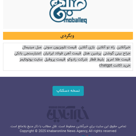
وبگردی
خبرآنلاین
راه نو آنلاین
بازی آنلاین
قیمت تلویزیون سونی
مبل مینیمال
جراح بینی گوشتی
پرشین هتل
قیمت آهن فولاد ایرانیان
اعتبارسنجی بانکی
قیمت طلا امروز
بلیط قطار
شرکت رادوکو
قیمت پروفیل
سایت یوتوتایمز
خرید اکانت chatgpt
نسخه دسکتاپ
تمامی حقوق این سایت برای خبرآنلاین محفوظ است. نقل مطالب با ذکر منبع بلامانع است.
Copyright © 2025 khabaronline News Agancy, All rights reserved