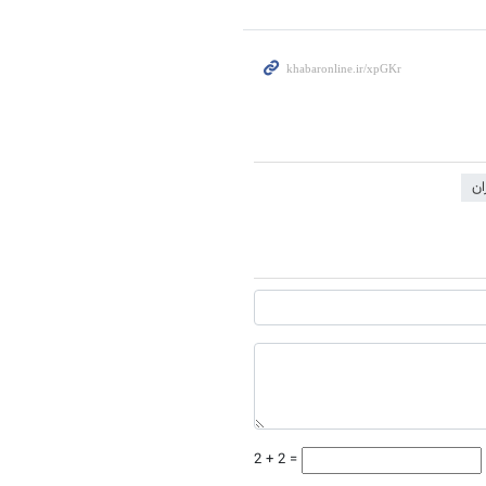
ان
2 + 2 =