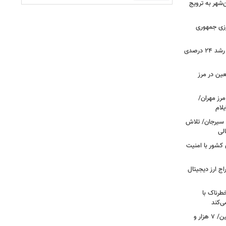
هر به ترویج
رزی جمهوری
ثبت بیش از ۲.۷ میلیون تردد در ایلام؛ رشد ۲۴ درصدی
عین در مرز
 مرز مهران/
د سیرجان/ تلاش
لی
 مرزهای کشور با امنیت
راج ارز دیجیتال
رناک با
ی‌کند
رکوردشکنی بی‌سابقه در جابه‌جایی اربعین/ ۷ هزار و