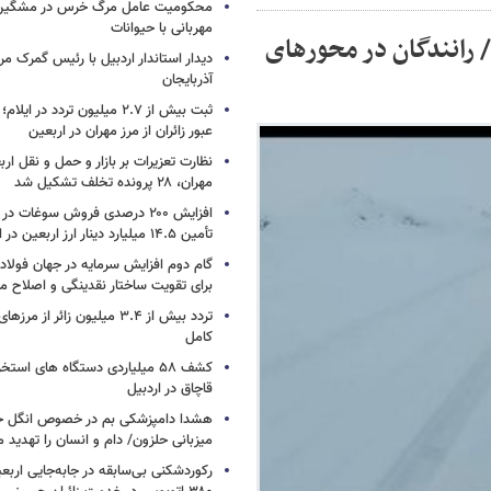
محکومیت عامل مرگ خرس در مشگین‌ش
مهربانی با حیوانات
 رانندگان در محورهای
دیدار استاندار اردبیل با رئیس گمرک م
آذربایجان
عبور زائران از مرز مهران در اربعین
نظارت تعزیرات بر بازار و حمل و نقل ارب
مهران، ۲۸ پرونده تخلف تشکیل شد
افزایش ۲۰۰ درصدی فروش سوغات در
تأمین ۱۴.۵ میلیارد دینار ارز اربعین در ایلام
گام دوم افزایش سرمایه در جهان فولا
برای تقویت ساختار نقدینگی و اصلاح ما
تردد بیش از ۳.۴ میلیون زائر از
کامل
کشف ۵۸ میلیاردی دستگاه های استخ
قاچاق در اردبیل
هشدا دامپزشکی بم در خصوص انگل خط
میزبانی حلزون/ دام و انسان را تهدید م