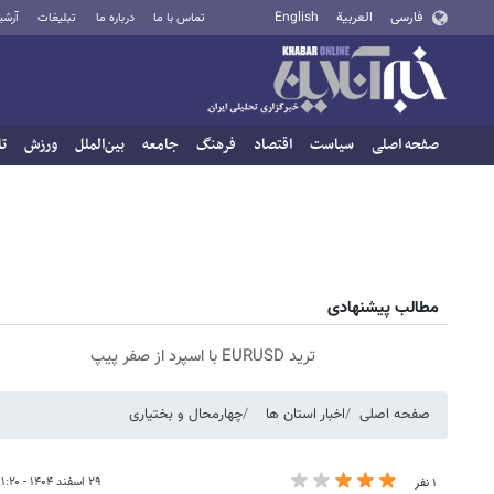
فارسی
العربية
English
تماس با ما
درباره ما
تبلیغات
آرشی
صفحه اصلی
سیاست
اقتصاد
فرهنگ
جامعه
بین‌الملل
ورزش
تا
مطالب پیشنهادی
ترید EURUSD با اسپرد از صفر پیپ
صفحه اصلی
اخبار استان ها
چهارمحال و بختیاری
۲۹ اسفند ۱۴۰۴ - ۱۱:۲۰
۱ نفر