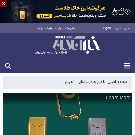
×
فارسی
العربية
English
تماس با ما
درباره ما
تبلیغات
آرشیو
یکشنبه ۱۸ مرداد ۱۴۰۵
صفحه اصلی
اخبار چندرسانه‌ای
فیلم