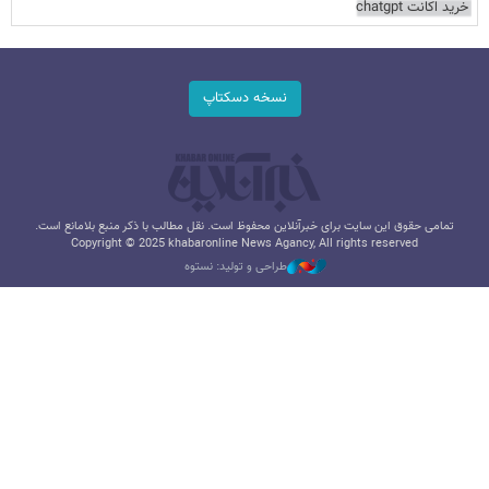
خرید اکانت chatgpt
نسخه دسکتاپ
تمامی حقوق این سایت برای خبرآنلاین محفوظ است. نقل مطالب با ذکر منبع بلامانع است.
Copyright © 2025 khabaronline News Agancy, All rights reserved
طراحی و تولید: نستوه