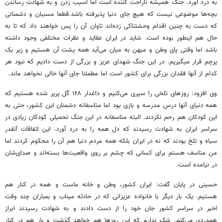
به درد آورد. جنگ همیشه ناراحت کننده است اما آسیب زدن و به شهادت رساندن
بچه‌ها موضوعی نیست که هیچ جای دنیا پذیرفته باشد.قطعا مسببان و دشمنانی
که دست به چنین اقدام وحشتناکی زده‌اند تاوان آن را پس خواهند داد که تا به
حال هم اینطور بوده است. شاید در ایران عقاید و نظرات مختلفی وجود داشته
باشد اما وقتی پای وطن و میهن به میان می‌آید همه پشت آن هستیم و زیر یک
پرچم قرار میگیریم. در این جنگ شهدای عزیز و بزرگی از دست دادیم که نبود هر
کدام از آنها فقدان بزرگی برای کشور است اما مطمئنا جای آنها خالی نخواهد ماند.
وی افزود: روزهای تلخی را سپری می‌کنیم و داغدار ۱۶۸ گل پرپر شده هستیم که
همه دنیای آنها درس مدرسه و بازی بود اما متاسفانه دشمنان این کشور، حتی به
این کودکان هم رحم نکردند. البته متاسفانه در این جنگ تحمیلی کودکان زیادی در
سراسر ایران به شهادت رسیدند که دل همه را به درد آورد. این اتفاقات آنقدر
سیاه و تلخ بودند که نه در ایران بلکه همه مردم دنیا هم آن را محکوم کردند اما
من متاسف هستم برای کسانی که چشم بر روی واقعیت‌ها بسته‌اند و صدای‌شان
در نیامده است.
حسینی در پایان گفت: ایران کشور، وطن و خانه ماست و همه در کنار هم
هستیم. یک بار دیگر با خانواده عزیزانی که در حادثه میناب و بمباران چند وقت
اخیر در سراسر کشور جان خود را از دست دادند و به شهادت رسیدند ابراز
همدردی می‌کنم. شک ندارم که این روزها هم خواهد گذشت و باز هم در کنار