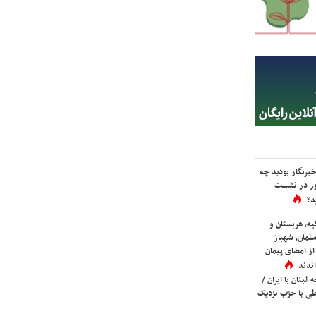
برنگار بودید چه
ور در نشست
د؟
یه، عربستان و
لمان، شهباز
ز امضای پیمان
ندند
لبنان با ایران /
ی با حزب نزدیک