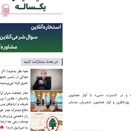
در بحث مشارکت کنید
شما نظر بدهید/ اگر خ
سوالی از رئیس جمه
خبری فردا می‌پرسیدی
نماز جماعت سران ترک
ه و در کنسرت «سی» با آواز همایون
پاکستان + عکس / بن‌س
ورناظری و آواز همایون شجریان منتشر
شریف و اردوغان پس ا
دفاع مشترک نماز خوا
راز دشمنی وزیرخارجه 
یوسف رجی چه ارتباط
به اسرائیل دارد؟