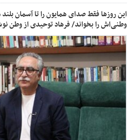
این روزها فقط صدای همایون را تا آسمان بلند 
وطنی‌اش را بخواند/ فرهاد توحیدی از وطن ن