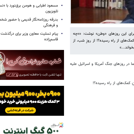
مسعود اطیابی و هومن برق‌نورد با «ن
تلویزیون
بدرقه روزنامه‌نگار قدیمی با حضور ش
و فرهنگی
پیام تسلیت معاون وزیر برای درگذشت ا
برای این روزهای «وطن» نوشت: ««چه
قاسم‌زاده
ک‌های از راه رسیده؟! از روزِ شب، از
واند...»
ا در روزهای جنگ آمریکا و اسرائیل علیه
 کمک‌های از راه رسیده؟!