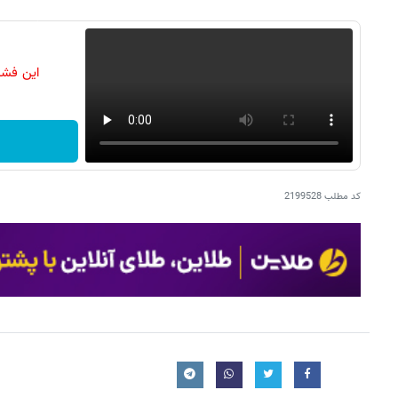
این فشا
کد مطلب
2199528