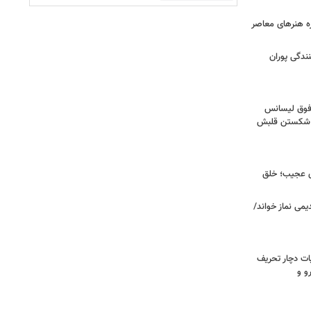
زه هنرهای معاصر
ندگی پوران
فوق‌ لیسانس
ای شکستن قلبش
ای عجیب؛ خلق
یمی نماز خواند/
ت دچار تحریف
و و