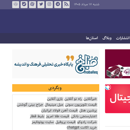
شنبه ۱۷ مرداد ۱۴۰۵
انتشارات
وبلاگ
استان‌ها
وبگردی
خبرآنلاین
راه نو آنلاین
بازی آنلاین
قیمت تلویزیون سونی
مبل مینیمال
جراح بینی گوشتی
پرشین هتل
قیمت آهن فولاد ایرانیان
اعتبارسنجی بانکی
قیمت طلا امروز
بلیط قطار
شرکت رادوکو
قیمت پروفیل
سایت یوتوتایمز
خرید اکانت chatgpt