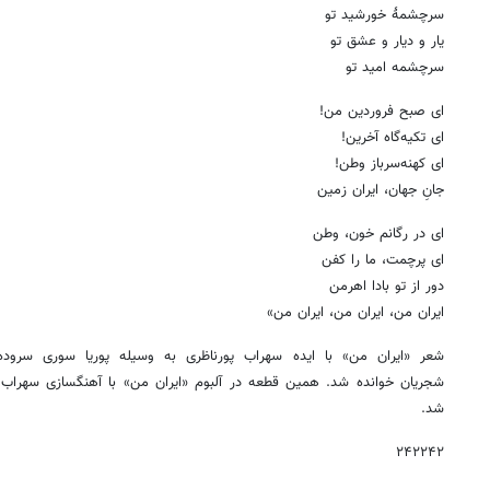
سرچشمهٔ خورشید تو
یار و دیار و عشق تو
سرچشمه امید تو
ای صبح فروردین من!
ای تکیه‌گاه آخرین!
ای کهنه‌سرباز وطن!
جانِ جهان، ایران زمین
ای در رگانم خون، وطن
ای پرچمت، ما را کفن
دور از تو بادا اهرمن
ایران من، ایران من، ایران من»
شعر «ایران من» با ایده سهراب پورناظری به وسیله پوریا سوری سرود
شجریان خوانده شد. همین قطعه در آلبوم «ایران من» با آهنگسازی سهراب پ
شد.
۲۴۲۲۴۲