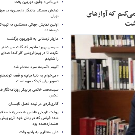
«بی‌نامی» جلوی دوربین رفت
نمایش مستند ماندگار «اربعین» در مو
می‌کنم که آوازهای
تهران
وشت
اولین نمایش جهانی مستندی به تهیه‌کن
درخشنده
مازیار لرستانی به تلویزیون برگشت
سوسن پرور: مادرم که گفت من دختر 
نکردم تا در پیتزافروشی کار کند! صد
را شنیدم
آلبوم «آسیمه سر» منتشر شد
«می‌خوام به دنیا بیام» و قصه تولده
تصویر برای کودک مهم است
سیدمحمد خاتمی بر پیکر روزنامه‌نگار قد
عکس
گالری‌گردی در نیمه فصل تابستان
روایت تاریخی «لباس شخصی» با حذفیا
شد/ فیلمی که در زمان خود اثری پیش‌ر
هشداردهنده بود
علی منتظری به رادیو رفت