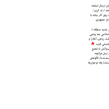
ان ارسال اسلحه
شد / تد کروز:
روی کار بیاید یا
جز جمهوری
 جدید منطقه /
اسلامی چه پیامی
لث ریاض، آنکارا و
 امنیتی غرب
ب‌وآتش تا تجمع
 نسل هرآنچه
دند»/ الگوهای
ند/ یقه نوجوان‌ها