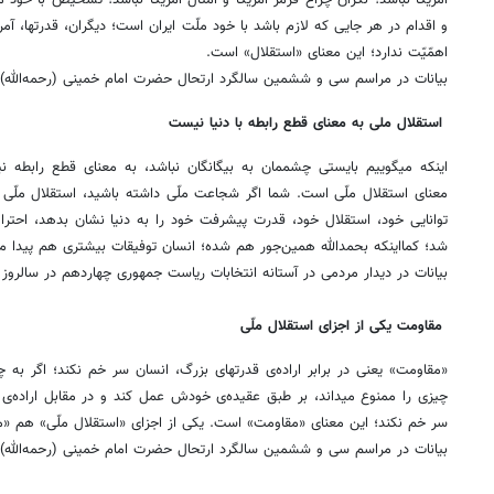
آمریکا نباشد؛ نگران چراغ قرمز آمریکا و امثال آمریکا نباشد؛ تشخیص با خود مل
و اقدام در هر جایی که لازم باشد با خود ملّت ایران است؛ دیگران، قدرتها، آمر
اهمّیّت ندارد؛ این معنای «استقلال» است.
بیانات در مراسم سی و ششمین سالگرد ارتحال حضرت امام خمینی (رحمه‌الله) ۱۴۰۴/۰۳/۱۴
استقلال ملی به معنای قطع رابطه با دنیا نیست
اینکه میگوییم بایستی چشممان به بیگانگان نباشد، به معنای قطع رابطه
معنای استقلال ملّی است. شما اگر شجاعت ملّی داشته باشید، استقلال ملّی 
توانایی خود، استقلال خود، قدرت پیشرفت خود را به دنیا نشان بدهد، احترام
شد؛ کمااینکه بحمدالله همین‌جور هم شده؛ انسان توفیقات بیشتری هم پیدا می
بیانات در دیدار مردمی در آستانه انتخابات ریاست جمهوری چهاردهم در سالروز عید غدیر
مقاومت یکی از اجزای استقلال ملّی
«مقاومت» یعنی در برابر اراده‌ی قدرتهای بزرگ، انسان سر خم نکند؛ اگر به چیز
چیزی را ممنوع میداند، بر طبق عقیده‌ی خودش عمل کند و در مقابل اراده
سر خم نکند؛ این معنای «مقاومت» است. یکی از اجزای «استقلال ملّی» هم «
بیانات در مراسم سی و ششمین سالگرد ارتحال حضرت امام خمینی (رحمه‌الله) ۱۴۰۴/۰۳/۱۴