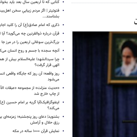
کتابی که تا اربعین سال بعد باید بخوان
فتوتیتر | اگر مردم زیباییِ سخن اهل‌بیت
بشناسند...
ن
ذکری که امام صادق(ع) آن را کلید اجا
قرآن درباره ذوالقرنین چه می‌گوید؟ آیا او
بزرگ‌ترین سوغاتی اربعین را در مرز جا ن
آنچه سجده با جسم و روح انسان می‌ک
چرا سیدالشهدا علیه‌السلام بیش از هم
الهی قرار گرفت؟
روز واقعه؛ آن روز که جایگاه واقعی انس
می‌شود
«حدیث منزلت» از مجموعه «عبقات الأن
از چاپ خارج شد
اینفوگرافیک|آیا گریه بر امام حسین (ع) 
می‌کند؟
بشنوید| دعای روز پنجشنبه؛ زمزمه‌ای بر
رزق حلال و آرامش
نمایش قرآن ۱۰۰۰ ساله در مکه