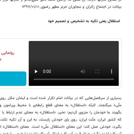
بیانات در اجتماع زائران و مجاوران حرم مطهر رضوی ۱۳۹۷/۰۱/۰۱
استقلال یعنی تکیه‌ به تشخیص و تصمیم خود
رونمایی
دن
بسیاری از سرفصل‌هایی که در بیانات امام تکرار شده است و ایشان مکرّر روی آ
ملّی» میگنجند. البتّه «استقلال» به معنای قطع رابطه‌ی با محیط پیرامون 
بگویند ما خودمان را منزوی کردیم؛ نخیر، «استقلال» به معنای عدم ارتباط 
که کشور ایران، ملّت ایران، روی پای خودش بِایستد، به این و آن تکیه
بگیرد، خودش عمل کند؛ این معنای «استقلال ملّی» است. معنای «استقلال» ای