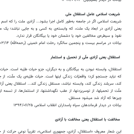
بیانات در دیدار بسیجیان ۱۳۹۸/۰۹/۰۶
شریعت اسلامی عامل استقلال ملی
شریعت اسلامی اگر در جامعه به‌طور کامل اجرا بشود... آزادی ملت را که اسم 
یعنی ‌آزادی در ابعاد یک ملت، که وابسته‌ی به کسی و به جایی نباشد؛ یک 
نفوذ و سیطره‌ی ‌مخالفین خود یا دشمنان خود یا بیگانگان قرار ندارد.
بیانات در مراسم بیست‌ و پنجمین سالگرد رحلت امام خمینی (رحمه‌الله) ‌۱۳۹۳/۰۳/۱۴
‌استقلال یعنی آزادی ملّی از تحمیل و استثمار
استقلال، وابسته نبودن به بیگانگان و به دیگران، جزو حیات طیّبه است. حیات ط
که نباید ‌جستجو کرد؛ واقعیّات زندگی اینها است. حیات طیّبه‌ی یک ملّت، از
کند، سربلند ‌زندگی کند، وابسته نباشد، مستقل زندگی کند.‌.. ‌استقلال یعنی آ
ملّت از تحمیلها، از توسریزدنها، از ‌عقب نگهداشتنها، از استثمارها، از تسمه از
چیزها که آزاد شد میشود مستقل.
بیانات در دیدار فرماندهان سپاه پاسداران انقلاب اسلامی ‌۱۳۹۴/۰۶/۲۵
مخالفت با استقلال یعنی مخالفت با آزادی
این شعار معروف «استقلال، آزادی، جمهوری اسلامی»، تقریباً نوعی حرکت از 