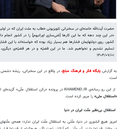
«در این چند دهه که ما این کارها [غنی‌سازی اورانیوم] را در کشور انجام د
کشور، روی دولتهایمان فشارها هم بسیار زیاد بوده که خواسته‌اند با این فشارها 
تسلیم نشدیم و نخواهیم شد. ما در این قضیّه و در هر قضیّه‌ی دیگری،
۱۴۰۴/۰۷/۰۱
به گزارش
پایگاه فکر و فرهنگ مبلغ،
در واقع در این سخنرانی، ریشه دشمنی 
است.
از این رو رسانه‌ی KHAMENEI.IR در پرونده‌ «رکن استقلال ملّی» گزیده‌ای از بیانات رهبر انقلاب درباره ابعاد مختلف
«استقلال ملی»
را مرور کرده است.
استقلال بی‌نظیر ملّت ایران در دنیا
امروز هیچ کشوری در دنیا، ملّتی به استقلال ملّت ایران ندارد؛ همه‌ی ملّتهای 
در مقابل قدرتها دارند. آن ملّتی که آرائش تحت تأثیر هیچ‌کدام از قدرتها قرار 