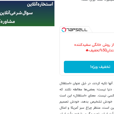
 از روش خانگی سفیدکننده
دان50%تخفیف🔥
تخفیف ویژه!
نها تکیه کردند، در ذیل عنوان «استقلال
و دنیا نیست؛ بعضی‌ها مغالطه نکنند که
با کسی نیست. معنای «استقلال» این است
 نکند، خودش تشخیص بدهد، خودش تصمیم
ن است، منتظر چراغ سبز آمریکا و امثال