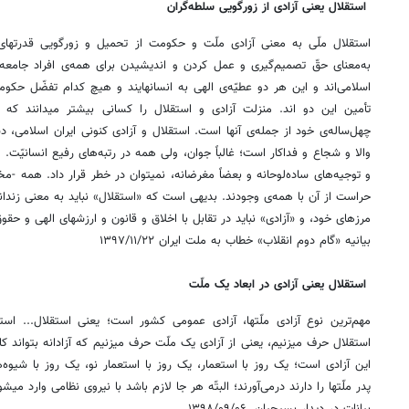
استقلال یعنی آزادی از زورگویی سلطه‌گران
استقلال ملّی به معنی آزادی ملّت و حکومت از تحمیل و زورگویی قدرتهای
به‌معنای حقّ ‌تصمیم‌گیری و عمل کردن و اندیشیدن برای همه‌ی افراد جامعه
اسلامی‌اند و این هر دو ‌عطیّه‌ی الهی به انسانهایند و هیچ کدام تفضّل حکو
تأمین این دو اند. منزلت آزادی و ‌استقلال را کسانی بیشتر میدانند که بر
چهل‌ساله‌ی خود از جمله‌ی آنها است. استقلال و ‌آزادی کنونی ایران اسلامی، د
والا و شجاع و فداکار است؛ غالباً جوان، ولی همه در ‌رتبه‌های رفیع انسانیّت. ا
و توجیه‌های ساده‌لوحانه و بعضاً مغرضانه، نمیتوان در خطر قرار ‌داد. همه -
حراست از آن با همه‌ی وجودند. بدیهی است که «استقلال» نباید به ‌معنی زند
مرزهای خود، و «آزادی» نباید در تقابل با اخلاق و قانون و ارزشهای الهی و ‌ح
بیانیه «گام دوم انقلاب» خطاب به ملت ایران ‌۱۳۹۷/۱۱/۲۲
استقلال یعنی آزادی در ابعاد یک ملّت
مهم‌ترین نوع آزادی ملّتها، آزادی عمومی کشور است؛ یعنی استقلال... است
استقلال حرف میزنیم، یعنی از آزادی یک ملّت حرف میزنیم که آزادانه بتواند 
این آزادی است؛ یک روز با استعمار، یک روز با استعمار نو، یک روز با شیوه
پدر ملّتها را دارند درمی‌آورند؛ البتّه هر جا لازم باشد با نیروی نظامی وارد میش