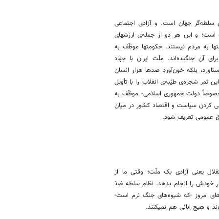
 سلطه‌گر جهان است. و آزادی اجتماعی
 است؛ و این هر دو از جمله‌ی ارزشهای
متها به مردم نیستند. حکومتها موظّف به
ای آن جنگیده‌اند. ملّت ایران با جهاد
ستاورد، بلکه خون‌آوردِ صدها هزار انسان
ین ثمر شجره‌ی طیّبه‌ی انقلاب را با تأویل
مخصوصاً دولت جمهوری اسلامی‌- موظّف به
انی کردن سیاست و اقتصاد کشور در میان
قوق عمومی تعریف شود.
قلال یعنی آزادی یک ملّت؛ وقتی ما از
کار خودش را انجام بدهد. نظام سلطه ضدّ
‌های امروز -که شیوه‌های جنگ نرم است-
وند و هیچ اِبائی هم نمیکنند.