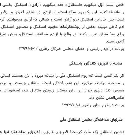
خاص است؛ اوّل میگوییم «استقلال»، بعد میگوییم «آزادی». استقلال بخشی از 
را ملاحظه کنیم، این یک روی سکّه است، امّا آزادیِ از سلطه‌ی قدرتها و ابرقد
است؛ پس بنابراین استقلال جزو آزادی است و کسانی که آزادی میخواهند اگرچنا
آدم گاهی میبیند بعضی از روشنفکرنماها مفهوم استقلال و مصادیق استقلال 
واقع ضدّ منطق نفی میکنند- در واقع با آزادی مخالفند. استقلال، بخشِ غیرق
آزادی است.
بیانات در دیدار رئیس و اعضای مجلس خبرگان رهبری ‌۱۳۹۴/۰۶/۱۲
مقابله با تئوریزه کنندگان وابستگی
اگر یک کسی است که روح استقلال ملّی را نشانه میرود ـ الان هستند کسان
را مسخره ‌میکنند، میگویند این عقب‌افتادگی است، استقلال چیست ـ و میخواه
مسخره کند، دلهای ‌جوانان را برای مستقل زیستن متزلزل کند، نمیشود در مقاب
عکس‌العمل نشان داد.
بیانات در حرم مطهر رضوی ‌۱۳۹۳/۰۱/۰۱
قدرتهای مداخله‌گر، دشمن استقلال ملّی
دشمن استقلالِ یک ملّت کیست؟ قدرتهای خارجی، قدرتهای مداخله‌گر؛ آنها 