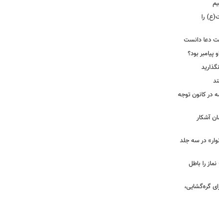
یم
(ع) را
بت دعا دانست
 پیامبر بود؟
گذارید
ند
ه در کانون توجه
ان آشکار
وار» در سه جلد
نماز را باطل
ای گره‌گشایی،