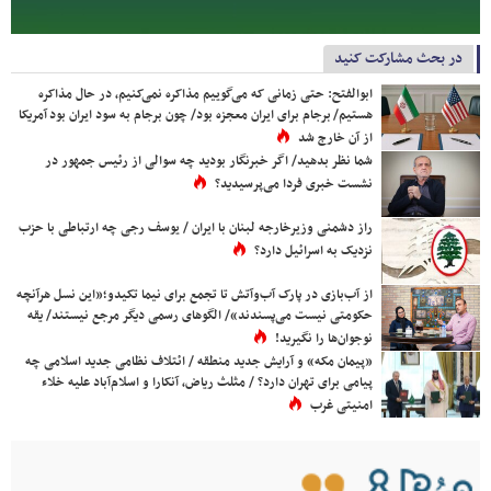
در بحث مشارکت کنید
ابوالفتح: حتی زمانی که می‌گوییم مذاکره نمی‌کنیم، در حال مذاکره
هستیم/ برجام برای ایران معجزه بود/ چون برجام به سود ایران بود آمریکا
از آن خارج شد
شما نظر بدهید/ اگر خبرنگار بودید چه سوالی از رئیس جمهور در
نشست خبری فردا می‌پرسیدید؟
راز دشمنی وزیرخارجه لبنان با ایران / یوسف رجی چه ارتباطی با حزب
نزدیک به اسرائیل دارد؟
از آب‌بازی در پارک آب‌وآتش تا تجمع برای نیما تکیدو؛«این نسل هرآنچه
حکومتی نیست می‌پسندند»/ الگوهای رسمی دیگر مرجع نیستند/ یقه
نوجوان‌ها را نگیرید!
«پیمان مکه» و آرایش جدید منطقه / ائتلاف نظامی جدید اسلامی چه
پیامی برای تهران دارد؟ / مثلث ریاض، آنکارا و اسلام‌آباد علیه خلاء
امنیتی غرب