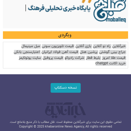
وبگردی
خبرآنلاین
راه نو آنلاین
بازی آنلاین
قیمت تلویزیون سونی
مبل مینیمال
جراح بینی گوشتی
پرشین هتل
قیمت آهن فولاد ایرانیان
اعتبارسنجی بانکی
قیمت طلا امروز
بلیط قطار
شرکت رادوکو
قیمت پروفیل
سایت یوتوتایمز
خرید اکانت chatgpt
نسخه دسکتاپ
تمامی حقوق این سایت برای خبرآنلاین محفوظ است. نقل مطالب با ذکر منبع بلامانع است.
Copyright © 2025 khabaronline News Agancy, All rights reserved