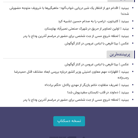
ببینید | اقدام دور از انتظار یک شیر دریایی خواب‌آلود؛ ماهیگیرها با خروپف متوجه حضورش
شدند!
ببینید | کلینتون، ترامپ را به صدام حسین تشبیه کرد
بینید | اولین تصاویر از حریق در شهرک صنعتی نصیرآباد بهارستان
ببینید | لحظه خروج مسی از جت شخصی برای حضور در مراسم آخرین وداع با پدر
عکس | بیتا فرهی با لباس عروس در کنار گوگوش
پربیننده‌ترین
عکس | بیتا فرهی با لباس عروس در کنار گوگوش
ببینید | اظهارات مهم معاون امنیتی وزیر کشور درباره بررسی ابعاد مختلف قتل حمیدرضا
رجب‌زاده
ببینید | تعریف متفاوت خانم بازیگر از مهدی پاکدل: «نگم برات!»
ببینید | دماوند در قلب تابستان سفیدپوش شد!
ببینید | لحظه خروج مسی از جت شخصی برای حضور در مراسم آخرین وداع با پدر
نسخه دسکتاپ