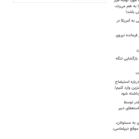
 مورد توجه قرار
 به هم می‌زند،
ش باشد!
 به آمریکا در
فرمانده نیروی
ن
بازگشایی تنگه
ات
رباره استیضاح
زین وارد کنیم/
رداشته شود
قدر توسط
ستعفای دبیر
ی به مسئولان،
موقع دیپلماسی،