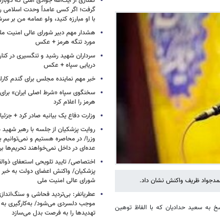
گفتاری از آیت‌الله جوادی آملی که دوباره
گرفت؛ اگر کسی عامداً وحدت اسلامی را
با او مبارزه کنید، ولو عمامه من بر سر
هشدار مهم دبیر شورای عالی امنیت ملی
مورد تنگه هرمز + عکس
سرداران شهید رشید و تنگسیری در کنار 
دریایی سپاه + عکس
خبر مهم نماینده مجلس برای گندم کارا
سخنگوی سپاه «شرط اصلی ایران» برای 
هرمز را اعلام کرد
وزارت دفاع یک بیانیه صادر کرد + جزئی
روایت پزشکیان از جلسه با رهبر شهید د
وزرا/ در محاصره هستیم و نمی‌توانیم بن
عده‌ای در داخل نمی‌خواهند تحریم‌ها ب
اختصاصی/ تایید تلویحی استعفای ذوال
پزشکیان/ واکنش اعضای دولت به خبر ا
حمدجواد ظریف واکنش نشان داد.
شورای عالی امنیت ملی
عطریانفر: بی‌تردید فحاشی و سنگ‌انداز
موجب دلسردی می‌شود/ به‌کارگیری به 
 به سعید حدادیان که با الفاظ توهین
تهدیدها را به فرصت بدل می‌سازد