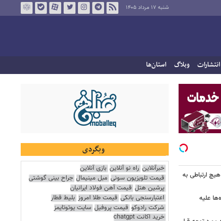
شنبه ۱۷ مرداد ۱۴۰۵
انتشارات
وبلاگ
استان‌ها
وبگردی
خبرآنلاین
راه نو آنلاین
بازی آنلاین
هیچ ارتباطی به
قیمت تلویزیون سونی
مبل مینیمال
جراح بینی گوشتی
پرشین هتل
قیمت آهن فولاد ایرانیان
اعتبارسنجی بانکی
قیمت طلا امروز
بلیط قطار
ها علیه
شرکت رادوکو
قیمت پروفیل
سایت یوتوتایمز
خرید اکانت chatgpt