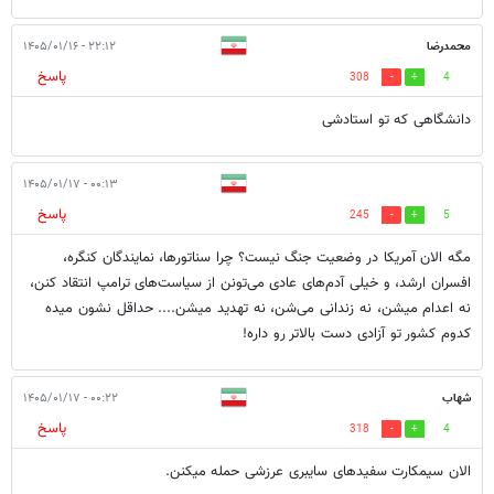
محمدرضا
۲۲:۱۲ - ۱۴۰۵/۰۱/۱۶
پاسخ
308
4
دانشگاهی که تو استادشی
۰۰:۱۳ - ۱۴۰۵/۰۱/۱۷
پاسخ
245
5
مگه الان آمریکا در وضعیت جنگ نیست؟ چرا سناتورها، نمایندگان کنگره،
افسران ارشد، و خیلی آدم‌های عادی می‌تونن از سیاست‌های ترامپ انتقاد کنن،
نه اعدام میشن، نه زندانی می‌شن، نه تهدید میشن.... حداقل نشون میده
کدوم کشور تو آزادی دست بالاتر رو داره!
شهاب
۰۰:۲۲ - ۱۴۰۵/۰۱/۱۷
پاسخ
318
4
الان سیمکارت سفیدهای سایبری عرزشی حمله میکنن.