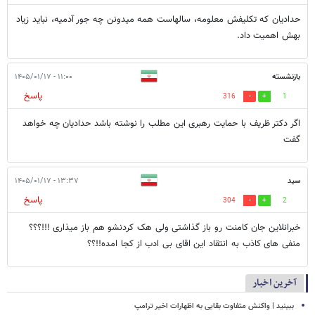
حدادیان که تکلیفش معلومه، سالهاست همه میدونن چه جور آدمیه، نباید زیاد
بهش اهمیت داد.
بازنشسته
۱۱:۰۰ - ۱۴۰۵/۰۱/۱۷
پاسخ
316
1
اگر دکتر ظریف با حمایت رهبری این مطلب را نوشته باشد حدادیان چه خواهد
گفت
سید
۱۳:۳۷ - ۱۴۰۵/۰۱/۱۷
پاسخ
304
2
خبرانلاین جان کامنت رو باز گذاشتی ولی هک کردنشو هم باز میذاری !!!؟؟؟
منفی های کاذب به انتقاد این اقای بی ادب از کجا امده!!؟؟
آخرین اخبار
ببینید | واکنش متفاوت بقایی به اظهارات اخیر ترامپ