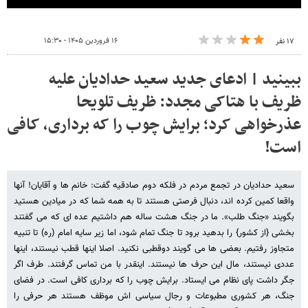
۱۶ فروردین ۱۴۰۵ - ۱۵:۳۰
۱۷ نفر
ببینید | ادعای جدید سعید حدادیان علیه
ظریف با هتاکی مجدد: ظریف تلویحا
عذرخواهی کرد؛ برایش چوب را که برداری، کافی
است!
سعید حدادیان در تجمع مردم در فلکه دوم صادقیه گفت: خانم ها و آقایان! آنها
واقعا کمین کرده اند، دنبال فرصتی هستند تا به همه شما که در میادین هستید
بگویند «جنگ طلب». ما در جنگ هشت ساله هم داشتیم عده ای که می گفتند
بخشی {از کشور} را بدهید برود تا جنگ تمام شود، اما زیر سایه امام (ره) تا تنبیه
متجاوز رفتیم. بعضی ها می گویند دوقطبی نکنید. اصلا اینها قطب نیستند، اینها
عددی نیستند، مال این حرف ها نیستند. اینقدر با من تماس گرفتند. طرف اگر
جگر داشت پای نظام می ایستاد. برایش چوب را که برداری کافی است. در فضای
جنگ، هر کشوری مطبوعات و رجال سیاسی اش موظف هستند هر حرفی را