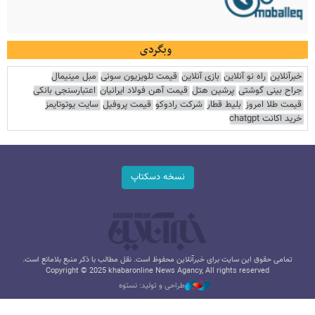
وبگردی
خبرآنلاین
راه نو آنلاین
بازی آنلاین
قیمت تلویزیون سونی
مبل مینیمال
جراح بینی گوشتی
پرشین هتل
قیمت آهن فولاد ایرانیان
اعتبارسنجی بانکی
قیمت طلا امروز
بلیط قطار
شرکت رادوکو
قیمت پروفیل
سایت یوتوتایمز
خرید اکانت chatgpt
نسخه دسکتاپ
تمامی حقوق این سایت برای خبرآنلاین محفوظ است. نقل مطالب با ذکر منبع بلامانع است.
Copyright © 2025 khabaronline News Agancy, All rights reserved
طراحی و تولید: نستوه