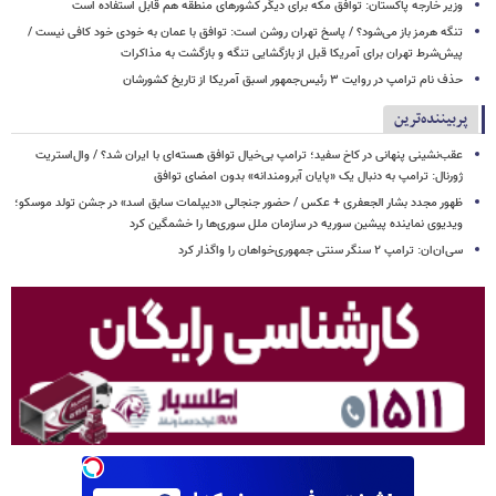
وزیر خارجه پاکستان: توافق مکه برای دیگر کشورهای منطقه هم قابل استفاده است
تنگه هرمز باز می‌شود؟ / پاسخ تهران روشن است: توافق با عمان به خودی خود کافی نیست /
پیش‌شرط تهران برای آمریکا قبل از بازگشایی تنگه و بازگشت به مذاکرات
حذف نام ترامپ در روایت ۳ رئیس‌جمهور اسبق آمریکا از تاریخ کشورشان
پربیننده‌ترین
عقب‌نشینی پنهانی در کاخ سفید؛ ترامپ بی‌خیال توافق هسته‌ای با ایران شد؟ / وال‌استریت
ژورنال: ترامپ به دنبال یک «پایان آبرومندانه» بدون امضای توافق
ظهور مجدد بشار الجعفری + عکس / حضور جنجالی «دیپلمات سابق اسد» در جشن تولد موسکو؛
ویدیوی نماینده پیشین سوریه در سازمان ملل سوری‌ها را خشمگین کرد
سی‌ان‌ان: ترامپ ۲ سنگر سنتی جمهوری‌خواهان را واگذار کرد