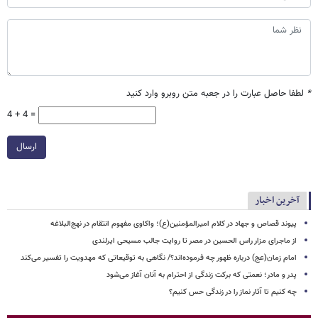
*
لطفا حاصل عبارت را در جعبه متن روبرو وارد کنید
4 + 4 =
ارسال
آخرین اخبار
پیوند قصاص و جهاد در کلام امیرالمؤمنین(ع)؛ واکاوی مفهوم انتقام در نهج‌البلاغه
از ماجرای مزار راس الحسین در مصر تا روایت جالب مسیحی ایرلندی
امام زمان(عج) درباره ظهور چه فرموده‌اند؟/ نگاهی به توقیعاتی که مهدویت را تفسیر می‌کند
پدر و مادر؛ نعمتی که برکت زندگی از احترام به آنان آغاز می‌شود
چه کنیم تا آثار نماز را در زندگی حس کنیم؟