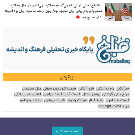
ابوالفتح: حتی زمانی که می‌گوییم مذاکره نمی‌کنیم، در حال مذاکره
هستیم/ برجام برای ایران معجزه بود/ چون برجام به سود ایران بود آمریکا
از آن خارج شد
وبگردی
خبرآنلاین
راه نو آنلاین
بازی آنلاین
قیمت تلویزیون سونی
مبل مینیمال
جراح بینی گوشتی
پرشین هتل
قیمت آهن فولاد ایرانیان
اعتبارسنجی بانکی
قیمت طلا امروز
بلیط قطار
شرکت رادوکو
قیمت پروفیل
سایت یوتوتایمز
خرید اکانت chatgpt
نسخه دسکتاپ