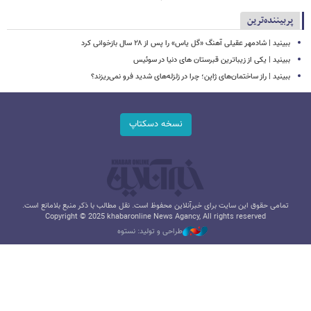
پربیننده‌ترین
ببینید | شادمهر عقیلی آهنگ «گل یاس» را پس از ۲۸ سال بازخوانی کرد
ببینید | یکی از زیباترین قبرستان های دنیا در سوئیس
ببینید | راز ساختمان‌های ژاپن؛ چرا در زلزله‌های شدید فرو نمی‌ریزند؟
نسخه دسکتاپ
تمامی حقوق این سایت برای خبرآنلاین محفوظ است. نقل مطالب با ذکر منبع بلامانع است.
Copyright © 2025 khabaronline News Agancy, All rights reserved
طراحی و تولید: نستوه