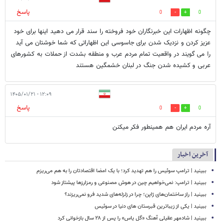
پاسخ
0
0
چگونه اظهارات این خبرنگاران خود فروخته را سند قرار می دهید اینها برای خود
عزیز کردن و نزدیک شدن برای جاسوسی این اظهاراتی که شما خوشتان می آید
را می گویند در واقعیت تمام مردم عرب و منطقه بشدت از حملات به کشورهای
عربی و کشیده شدن جنگ در لبنان خشمگین هستند
۱۲:۰۹ - ۱۴۰۵/۰۱/۲۱
پاسخ
0
0
آره مردم ایران هم همینطور فکر میکنن
آخرین اخبار
ببینید | ترامپ سوئیس را هم تهدید کرد؛ با یک امضا اقتصادتان را به هم می‌ریزم
ببینید | ترامپ: نمی‌خواهیم چین در هوش مصنوعی و رمزارزها پیشتاز شود
ببینید | راز ساختمان‌های ژاپن؛ چرا در زلزله‌های شدید فرو نمی‌ریزند؟
ببینید | یکی از زیباترین قبرستان های دنیا در سوئیس
ببینید | شادمهر عقیلی آهنگ «گل یاس» را پس از ۲۸ سال بازخوانی کرد