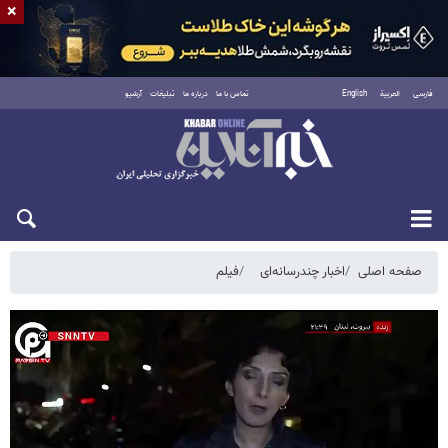
×
فارسی
العربية
English
تماس با ما
درباره ما
تبلیغات
آرشیو
جمعه ۱۶ مرداد ۱۴۰۵
صفحه اصلی
اخبار چندرسانه‌ای
فیلم