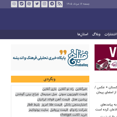
جمعه ۱۶ مرداد ۱۴۰۵
انتشارات
وبلاگ
استان‌ها
وبگردی
اکستان + عکس /
خبرآنلاین
راه نو آنلاین
بازی آنلاین
ز امضای پیمان
قیمت تلویزیون سونی
مبل مینیمال
جراح بینی گوشتی
پرشین هتل
قیمت آهن فولاد ایرانیان
اعتبارسنجی بانکی
قیمت طلا امروز
بلیط قطار
به پیامدهای
 اذعان کرده است
شرکت رادوکو
قیمت پروفیل
سایت یوتوتایمز
خرید اکانت chatgpt