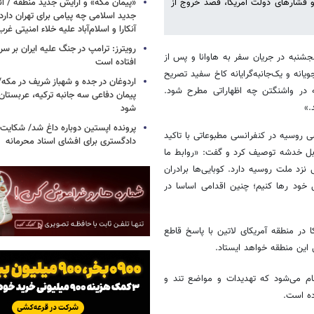
و فشارهای دولت آمریکا، قصد خروج از
«پیمان مکه» و آرایش جدید منطقه / ائ
جدید اسلامی چه پیامی برای تهران دار
آنکارا و اسلام‌آباد علیه خلاء امنیتی غرب
جشنبه در جریان سفر به هاوانا و پس از
افتاده است
یانه و یک‌جانبه‌گرایانه کاخ سفید تصریح
اردوغان در جده و شهباز شریف در مکه/ 
ه در واشنگتن چه اظهاراتی مطرح شود.
پیمان دفاعی سه جانبه ترکیه، عربستان
.»
شود
پرونده اپستین دوباره داغ شد/ شکایت 
ی روسیه در کنفرانسی مطبوعاتی با تاکید
دادگستری برای افشای اسناد محرمانه
قابل خدشه توصیف کرد و گفت: «روابط ما
نزد ملت روسیه دارد. کوبایی‌ها برادران
ل خود رها کنیم؛ چنین اقدامی اساسا در
ا در منطقه آمریکای لاتین با پاسخ قاطع
این منطقه خواهد ایستاد.
ام می‌شود که تهدیدات و مواضع تند و
اده است.