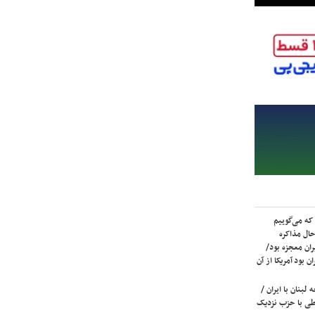
که می‌گوییم
حال مذاکره
ران معجزه بود/
ن بود آمریکا از آن
لبنان با ایران /
ی با حزب نزدیک