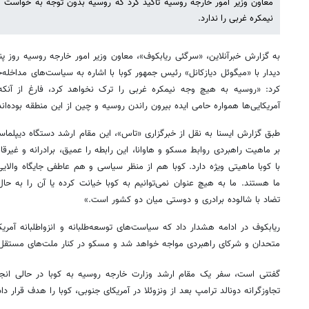
معاون وزیر امور خارجه روسیه تأکید کرد که روسیه بدون توجه به خواست 
نیمکره غربی را ندارد.
به گزارش خبرآنلاین، «سرگئی ریابکوف»، معاون وزیر امور خارجه روسیه روز پن
دیدار با «میگوئل دیازکانل» رئیس جمهور کوبا با اشاره به سیاست‌های مداخله‌جو
کرد: «روسیه به هیچ وجه نیمکره غربی را ترک نخواهد کرد، فارغ از آنک
آمریکایی‌ها همواره حامی ایده بیرون راندن روسیه و چین از این منطقه بوده‌اند
طبق گزارش ایسنا به نقل از خبرگزاری‌ «تاس»، این مقام ارشد دستگاه دیپلماس
بر ماهیت راهبردی روابط مسکو و هاوانا، این رابطه را عمیق، برادرانه و غیر
با کوبا ماهیتی ویژه دارد. کوبا هم از منظر سیاسی و هم عاطفی جایگاه والایی 
ما هستند. ما به هیچ عنوان نمی‌توانیم به کوبا خیانت کرده یا آن را به حا
تضاد با شالوده برادری و دوستی میان دو کشور است.»
ریابکوف در ادامه هشدار داد که سیاست‌های توسعه‌طلبانه و انزواطلبانه آمریک
متحدان و شرکای راهبردی مواجه خواهد شد و مسکو در کنار ملت‌های مستقل 
گفتنی است، سفر یک مقام ارشد وزارت خارجه روسیه به کوبا در حالی انج
تجاوزگرانه دونالد ترامپ بعد از ونزوئلا در آمریکای جنوبی، کوبا را هدف قرار د