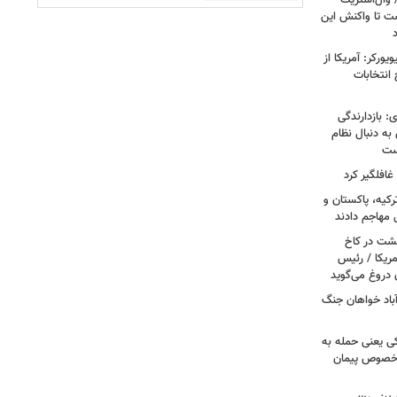
 وال‌استریت
ست تا واکنش این
ورکر: آمریکا از
 انتخابات
: بازدارندگی
 به دنبال نظام
است
غافلگیر کرد
کیه، پاکستان و
 مهاجم دادند
حشت در کاخ
مریکا / رئیس
 دروغ می‌گوید
باد خواهان جنگ
کی یعنی حمله به
ر خصوص پیمان