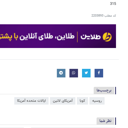
315
کد مطلب
2203893
برچسب‌ها
روسیه
کوبا
آمریکای لاتین
ایالات متحده آمریکا
نظر شما