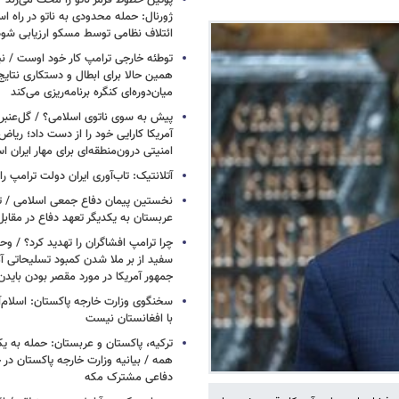
پوتین خطوط قرمز ناتو را محک می‌زند /
ژورنال: حمله محدودی به ناتو در راه ا
ائتلاف نظامی توسط مسکو ارزیابی شود
توطئه خارجی ترامپ کار خود اوست / نیوی
همین حالا برای ابطال و دستکاری نتایج
میان‌دوره‌ای کنگره برنامه‌ریزی می‌کند
پیش به سوی ناتوی اسلامی؟ / گل‌عنبری
آمریکا کارایی خود را از دست داد؛ ریاض
امنیتی درون‌منطقه‌ای برای مهار ایران 
آتلانتیک: تاب‌آوری ایران دولت ترامپ را 
نخستین پیمان دفاع جمعی اسلامی / تر
عربستان به یکدیگر تعهد دفاع در مقابل
چرا ترامپ افشاگران را تهدید کرد؟ / و
سفید از بر ملا شدن کمبود تسلیحاتی آ
جمهور آمریکا در مورد مقصر بودن بایدن
سخنگوی وزارت خارجه پاکستان: اسلام‌آ
با افغانستان نیست
ترکیه، پاکستان و عربستان: حمله به ی
همه / بیانیه وزارت خارجه پاکستان د
دفاعی مشترک مکه