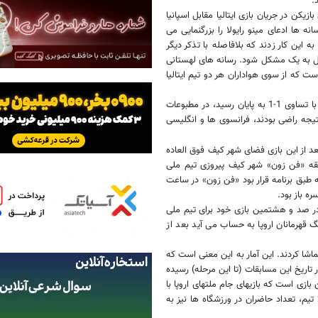
.
ازیکن در جریان بازی ایتالیا مقابل اسپانیا
 ها ادعای مینو رایولا را بزرگنمایی می
ه این کار زدند که بلافاصله با تذکر دیگر
دیل به یک مشکل شود. رسانه های لهستانی
ست که از سوی هواداران هر دو تیم ایتالیا
بازی تیم ملی انگلیس مقابل فرانسه که در شهر دونتسک برگزار شد و با تساوی 1-1 به پایان رسید، در مطبوعات
نتیجه راضی بودند، فرانسوی ها و انگلیسی
بعد از این بازی فضای شهر کیف فوق العاده
منطقه «فن زون» شهر کیف پیروزی تیم ملی
طبق برنامه قرار بود «فن زون» در ساعت
بال اوکراین در صد و هشتمین بازی خود برای تیم ملی
بتهای لیگ قهرمانان اروپا به حساب می آید بعد از
زار نفر بازیها را از نزدیک تماشا کردند. این آمار به این معنی است که
 تاریخ این مسابقات (تا این مرحله) رسیده
ازی است که بازیهای جام ملتهای اروپا با
حضور 16 تیم برگزار می شود و قطعا در دوره بعد با افزایش تعداد تیم‌ها به 24 تیم، تعداد حاضران در ورزشگاه ها نیز به