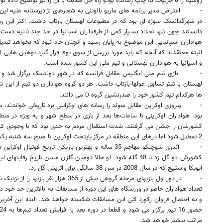
روسیه را با جزئیات به چاپ رسانده بودو راه حل مقابله با آن را نیز توضیح داده بود
-
اعتراض مدیر برنامه های ماریو بالوتلی به شعارهای نژادپرستانه علیه این ب
در شهرگدانسک سوژه ای بود که در مطبوعات لهستان بازتاب داشت. اکثر این رسانه
دانستند چون تنها تعداد بسیار کمی از طرفداران اسپانیا در حد چند ثانیه دست ب
هواداران اسپانیایی این موضوع به پایان رسید و آنچنان حاد نبود که بخواهد تب
البته معتقدند که آنچه که باید مورد بررسی از سوی یوفا قرار گیرد توهین هایی ا
و اسپانیا به هواداران لهستانی و تیم ملی این کشور شده است.
-
لهستان با تیتر تساوی غولها بازتاب داشت. هر دو گروه هواداران دو تیم از این 
ها هرکدام تیم کشور خود را صدرنشین گروه
می دانند.
D
-
پیروزی اوکراین مقابل سوئد را رسانه های اوکراینی برد تاریخی خواندند. 
بود. هواداران اوکراینی تا ساعات‌ها بعد از بازی در سطح شهر و به ویژه در 
کشورشان را جشن می گرفتند. شدت استقبال مردم به حدی بود که با وجودی که 
2 تعطیل شود اما درهای این منطقه در مرکز پایتخت اوکراین تا صبح سه شنبه یکسره باز بود.
-
آندری شوچنکو مهاجم 35 ساله و بهترین بازیکن تاریخ فوت
کشورش دو گل زد تا 48 گله شود. او حالا دومین گلزن مسن تاریخ رقا
ایویکا واستیچ که در سال 2008 در سن 38 سالگی برای اتریش گل زد.
-
در دور اول بازیهای مرحله گروهی بیش از 365 ه
تعداد هواداران حاضر در ورزشگاه های این دوره از مسابقات به بالاترین حد خود در
و به احتمال فراوان رکورد کلی این مسابقات شکسته خواهد شد. البته این آخرین ب
مراتب بیشتر خواهد شد.