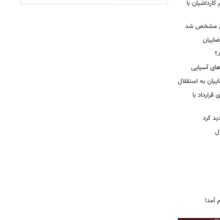
کارداشیان با
لال مشخص شد
اییان
؟
‌های آسیایی
ییان به استقلال
قرارداد با
د کرد
ل
 آمد!