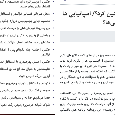
عکس | دردسر تازه برای همیلتون و کیم 
انتشار عکس‌های جدید
ین کرد؟/ اسپانیایی ها
محل میزبانی آسیایی تراکتور و استق
ی‌ها؟
تصمیم نهایی پرسپولیس درباره جذب رض
بی وطن‌ها تیم‌ملی‌شان را دوست ندارند
رونمایی از رقبای بسکتبال ایران در بازی
بختیاری‌زاده، مخالف اصلی بازگشت رضا
عکس | جلسه ویژه نکونام پس از امضای 
تراکتور
شد، همه چیز در لهستان تحت تاثیر بازی تیم
یاری از لهستانی ها را نگران کرده بود.
عکس | عسل پورحیدری با استقلال تمدی
د، اسمودا هر نتیجه ای غیر از باخت را
علیمنصور به دنبال مدافع سابق استقلا
ت که اینکه تیم روسیه را از حالا مدعی
آرزوی بزرگ دنیس اکرت
کلاتی هم با سئوالات برخی خبرنگاران در
واداران روسی داشت و از پاسخ دادن به
نکونام و استقلال، دوباره روبه‌روی هم!
سومین لیگ برتر بدون سرمربی خارجی
 هجومی روسیه را بسیار بالا می دانستند.
بعدا می‌گویم چرا به پرسپولیس نرفتم
پ ورشو نوشت: «با فکر بازی کنید، با فکر»
 و از آنها خواست که روی همه جزئیات بازی
شوک شبانه در تبریز؛ ربیعی رفت نکونام
روسیه» این روزنامه برنامه های تاکتیکی