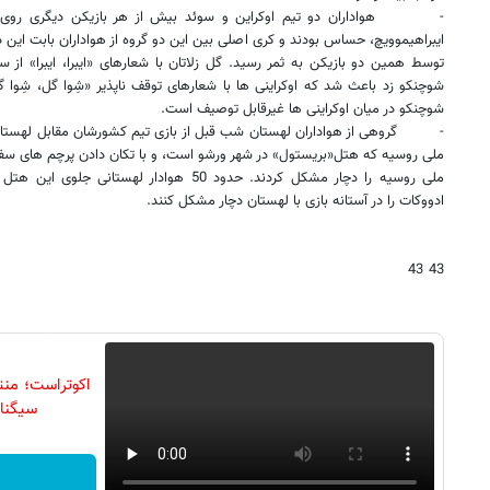
-
هواداران دو تیم اوکراین و سوئد بیش از هر بازیکن دیگری روی ک
ایبراهیموویچ، حساس بودند و کری اصلی بین این دو گروه از هواداران بابت این دو
توسط همین دو بازیکن به ثمر رسید. گل زلاتان با شعارهای «ایبرا، ایبرا» از
شوچنکو زد باعث شد که اوکراینی ها با شعارهای توقف ناپذیر «شِوا گل، شِوا
شوچنکو در میان اوکراینی ها غیرقابل توصیف است.
-
گروهی از هواداران لهستان شب قبل از بازی تیم کشورشان مقابل لهستا
ملی روسیه که هتل«بریستول» در شهر ورشو است، و با تکان دادن پرچم های سفید
ملی روسیه را دچار مشکل کردند. حدود 50 هوادار 
ادووکات را در آستانه بازی با لهستان دچار مشکل کنند.
43 43
سیگنال