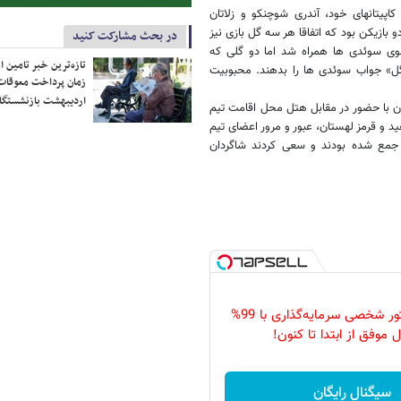
اپیتانهای خود، آندری شوچنکو و زلاتان
 بازیکن بود که اتفاقا هر سه گل بازی نیز
در بحث مشارکت کنید
 سوی سوئدی ها همراه شد اما دو گلی که
تازه‌ترین خبر تامین 
 گل» جواب سوئدی ها را بدهند. محبوبیت
زمان پرداخت معوقات
اردیبهشت بازنشستگا
ن با حضور در مقابل هتل محل اقامت تیم
 و قرمز لهستان، عبور و مرور اعضای تیم
لهستانی جلوی این هتل جمع شده بودند و سعی کردند شاگردان
اکوتراست؛ منتور شخصی سرمایه‌گذاری با 99%
 موفق از ابتدا تا کنون!
سیگنال رایگان