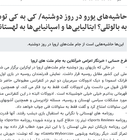
حاشیه‌های یورو در روز دوشنبه/ کی به کی توه
به بالوتلی؟ ایتالیایی‌ها و اسپانیایی‌ها به لهستان
این‌ها حاشیه‌هایی است از جام ملت‌های اروپا در روز دوشنبه.
فرخ حسابی ؛ خبرنگار اعزامی خبرآنلاین به جام ملت های اروپا
-
در حالی که بازیهای روز دوشنبه جام ملت‌های اروپا در اوکراین برگزار می 
ملی این کشور مقابل روسیه قرار داشت. نمایش قدرتمندان روسیه در بازی اول بس
فرانک اسمودا و دیک ادووکات سرمربیان دو تیم در کنفرانس مطبوعاتی حاضر شدن
قابل قبول می دانست ولی ادووکات گفت فقط به برد فکر می کند، او همچنین گف
قهرمانی بدانیم خیلی خیلی خوشبینانه است. ادووکات البته در این کنفرانس مش
مورد مشکلات سیاسی لهستان و روسیه، مسئله نژادپرستی و همچنین آشوبهای ه
این سئوالات امتناع کرد و گفت فقط به سئوالات فنی جواب خواهد داد.
-
روزنامه های لهستانی با نگرانی به استقبال بازی دیشب رفتند. آنها قدرت
روزنامه «
» تیتر زد: «دفاع کنید و برنده شوید» روزنامه «
» چا
Sports
Sports Review
این روزنامه بازیکنان تیم ملی لهستان را با این تیتر مورد خطاب قرار داده بود
تمرکز کنند. دیگر روزنامه ورشویی «
» بود که نوشت: «یورش به 
Gazeta Wyborcza