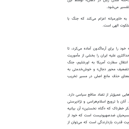
گداخته شدن زبان در دهان» توسط این
تفسیر می‌شود.
 به خاورمیانه اعزام می‌کند که جنگ با
لکوت الهی است.
ود را برای آرماگدون آماده می‌کرد، تا
 شدن» (Rapture)، سیاست‌های فشار حداکثری علیه ایران را بخشی از مأموریت
انتقال سفارت آمریکا به اورشلیم، جنگ
ی «تضعیف محور دجال» و خوش‌خدمتی به
معنای حذف مانع اصلی در مسیر تخریب
ی عمیق‌تر از تضاد منافع سیاسی دارد.
آنان با ترویج اسلام‌هراسی و نژادپرستی
کر خطرناک که «گناه نخستین» آن بیانیه
 مسیحیان ضدصهیونیست است که خود از
یت قدرت بازدارندگی است که می‌توان از