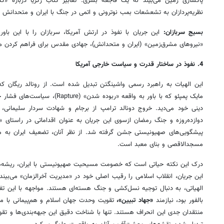
پاکسازی زمین می‌بیند نه یک فاجعه بشری. تعابیر کتاب زکریا درباره «
نظریه‌پردازان به تشعشعات بمب نوترونی و اتمی در جنگ با ایران و متحدانش 
بسیج سربازان:
این جریان با نفوذ در ارتش آمریکا، سربازان را با این باور
«نیروهای مشرق‌زمین» (ایران و متحدانش)، جهادی مقدس برای فراهم کردن م
4. نفوذ در ساختار قدرت و سیاست خارجی آمریکا
این الهیات به راهبرد رسمی واشینگتن تبدیل شده است. از رونالد ریگان که خ
مایک پمپئو که با باور به واقعه «ربوده
دینی خود می‌دید. خروج دونالد ترامپ از برجام و شهادت سردار سلیمانی، 
دوازده‌روزه و جنگ رمضان ازسوی این جریان به عنوان اقداماتی در راستا
پیشگویی‌های صهیونیستی جشن گرفته شد. از نظر آنان، تضعیف ایران به 
مسجدالاقصی و بنای معبد است.
درک این نکته حیاتی است که خصومت مسیحیت صهیونیستی با ایران، ریشه‌های
این جریان، انقلاب اسلامی را رقیب اصلی خود در «مدیریت آخرالزمان» می‌بیند. 
الهیاتی، به دنبال توجیه نسل‌کشی و جنگ هسته‌ای هستند. مواجهه با این تف
بالفور بود، نیازمند
«جهاد تبیین»،
تقویت وحدت جهان اسلام و هم‌پیمانی با
منتقدان جدی این انحراف هستند. تنها با شناخت دقیق این جبهه‌بندی‌ها و تقو