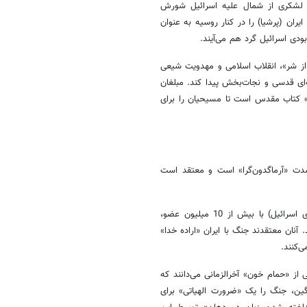
 اساس پیشگویی‌های کتاب حزقیال (باب 38)، لشکری از شمال علیه اسرائیل شورش
ران (پرشیا) را در کنار روسیه به عنوان
ودی اسرائیل گرد هم می‌آیند.
 از شر»، انقلاب اسلامی و مهدویت شیعی
‌ای قدسی و نجات‌بخش پیدا کند. مبلغان
» کتاب مقدس است تا مسیحیان را برای
ت «آرماگدون‌گرا» است و معتقد است
جان هیگی و لابی CUFI (مسیحیان متحد برای اسرائیل) با بیش از 10 میلیون عضو،
آنان معتقدند جنگ با ایران «اراده خدا»
‌کنند.
ی از «حمام خون» آخرالزمانی می‌دانند که
ین، جنگ را یک «ضرورت الهیاتی» برای