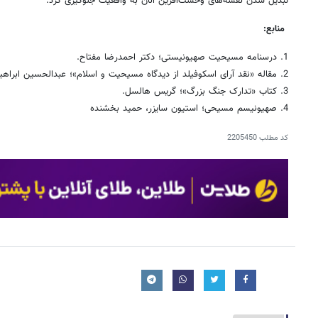
تبدیل شدن نقشه‌های وحشت‌آفرین آنان به واقعیت جلوگیری کرد.
منابع:
1. درسنامه مسیحیت صهیونیستی؛ دکتر احمدرضا مفتاح.
2. مقاله «نقد آرای اسکوفیلد از دیدگاه مسیحیت و اسلام»؛ عبدالحسین ابراهیمی و محمد لگنهاوزن.
3. کتاب «تدارک جنگ بزرگ»؛ گریس هالسل.
4. صهیونیسم مسیحی؛ استیون سایزر، حمید بخشنده
کد مطلب
2205450