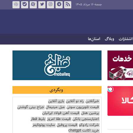
جمعه ۱۶ مرداد ۱۴۰۵
انتشارات
وبلاگ
استان‌ها
وبگردی
خبرآنلاین
راه نو آنلاین
بازی آنلاین
قیمت تلویزیون سونی
مبل مینیمال
جراح بینی گوشتی
پرشین هتل
قیمت آهن فولاد ایرانیان
اعتبارسنجی بانکی
قیمت طلا امروز
بلیط قطار
شرکت رادوکو
قیمت پروفیل
سایت یوتوتایمز
خرید اکانت chatgpt