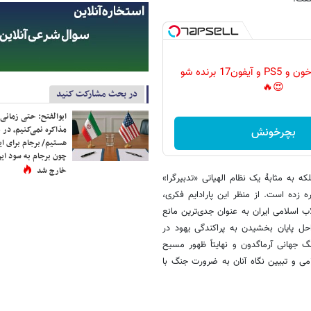
گردونه رو بچرخون و PS5 و آیفون17 برنده شو
😍🔥
در بحث مشارکت کنید
ابوالفتح: حتی زمانی 
مذاکره نمی‌کنیم، در 
بچرخونش
هستیم/ برجام برای ای
چون برجام به سود ایرا
خارج شد
ه مثابۀ یک نظام الهیاتی «تدبیرگرا»
 زده است. از منظر این پارادایم فکری،
اسلامی ایران به عنوان جدی‌ترین مانع
احل پایان بخشیدن به پراکندگی یهود در
جهانی آرماگدون و نهایتاً ظهور مسیح
می و تبیین نگاه آنان به ضرورت جنگ با