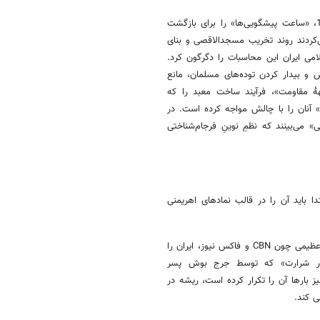
مسیحیان صهیونیست بر این باورند که تشکیل دولت اسرائیل در سال 1948، «ساعت پیشگویی‌ها» را برای بازگشت
ه بود. تا پیش از سال 1979، آنان تصور می‌کردند روند تخریب مسجدالاقصی و بنای
ی ایران این محاسبات را دگرگون کرد.
و بیدار کردن توده‌های مسلمان، مانع
هۀ مقاومت»، فرآیند ساخت معبد را که
آنان را با چالش مواجه کرده است. در
» می‌بینند که نظمِ نوینِ فرجام‌شناختی
 باید آن را در قالب نمادهای اهریمنی
مسیحیان صهیونیست با استفاده از رسانه‌های عظیمی چون CBN و فاکس نیوز، ایران را
محور شرارت» که توسط جرج بوش پسر
ز بارها آن را تکرار کرده است، ریشه در
ی کند.