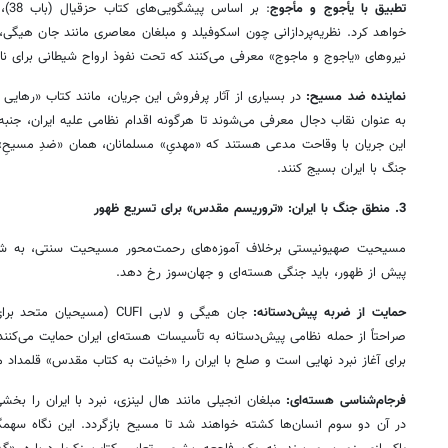
تطبیق با یأجوج و مأجوج
: بر
خواهد کرد. نظریه‌پردازانی چون اسکوفیلد و مبلغان معاصری مانند جان هیگی، ای
نیروهای «یاجوج و ماجوج» معرفی می‌کنند که تحت نفوذ ارواح شیطانی برای ناب
نماینده ضد مسیح:
در بسیاری از آثار پرفروش این جریان، مانند کتاب «رهایی
به عنوان نقاب دجال معرفی می‌شوند تا هرگونه اقدام نظامی علیه ایران، جنبه
این جریان با وقاحت مدعی هستند که «مهدیِ» مسلمانان، همان «ضدِ مسیحِ
جنگ با ایران بسیج کنند.
3. منطق جنگ با ایران: «تروریسم مقدس» برای تسریع ظهور
مسیحیت صهیونیستی برخلاف آموزه‌های رحمت‌محور مسیحیت سنتی، به شد
پیش از ظهور، باید جنگی هسته‌ای و جهان‌سوز رخ دهد.
حمایت از ضربه پیش‌دستانه:
صراحتاً از حمله نظامی پیش‌دستانه به تأسیسات هسته‌ای ایران حمایت می‌کنند. 
برای آغاز نبرد نهایی است و صلح با ایران را «خیانت به کتاب مقدس» قلمداد می
فرجام‌شناسی هسته‌ای:
مبلغان انجیلی مانند هال لینزی، نبرد با ایران را بخش
در آن دو سوم انسان‌ها کشته خواهند شد تا مسیح بازگردد. این نگاه سهمگ