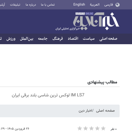
فارسی
العربية
English
تماس با ما
درباره ما
تبلیغات
آرشی
صفحه اصلی
سیاست
اقتصاد
فرهنگ
جامعه
بین‌الملل
ورزش
تا
مطالب پیشنهادی
IM LS7 لوکس ترین شاسی بلند برقی ایران
صفحه اصلی
اخبار دین
۲۶ فروردین ۱۴۰۵ - ۱۳:۲۹
۰ نفر