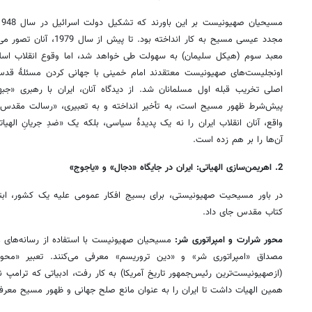
مجدد عیسی مسیح به کار انداخت
معبد سوم (هیکل سلیمان) به سهولت طی خواهد شد، اما وقوع انقلاب اسلام
اونجلیست‌های صهیونیست معتقدند امام خمینی با جهانی کردن مسئلۀ قدس 
اصلی تخریب قبله اول مسلمانان شد. از دیدگاه آنان، ایران با رهبری «جب
پیش‌شرط ظهور مسیح است، به تأخیر انداخته و به تعبیری، «رسالت مقدس» 
واقع، آنان انقلاب ایران را نه یک پدیدۀ سیاسی، بلکه یک «ضدِ جریانِ الهیاتی
آن‌ها را بر هم زده است.
2. اهریمن‌سازی الهیاتی: ایران در جایگاه «دجال» و «یاجوج»
در باور مسیحیت صهیونیستی، برای بسیج افکار عمومی علیه یک کشور، ابتدا
کتاب مقدس جای داد.
محور شرارت و امپراتوری شر:
مصداق «امپراتوری شر» و «دین تروریسم» معرفی می‌کنند. تعبیر «
(ازصهیونیست‌ترین رئیس‌جمهور تاریخ آمریکا) به کار رفت، ادبیاتی که ترامپ نی
همین الهیات داشت تا ایران را به عنوان مانع صلح جهانی و ظهور مسیح معرف