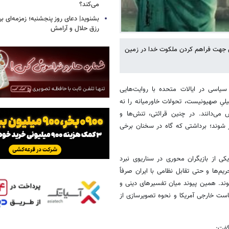
می‌کند؟
بشنوید| دعای روز پنجشنبه؛ زمزمه‌ای بر
رزق حلال و آرامش
دس جهت فراهم کردن ملکوت خدا در زمین
یاسی در ایالات متحده با روایت‌هایی
لیِ صهیونیست، تحولات خاورمیانه را نه
می‌دانند. در چنین قرائتی، تنش‌ها و
یر شوند؛ برداشتی که گاه در سخنان برخی
یکی از بازیگران محوری در سناریوی نبرد
م‌ها و حتی تقابل نظامی با ایران صرفاً
وند. همین پیوند میان تفسیرهای دینی و
است خارجی آمریکا و نحوه تصویرسازی از
 گفت: