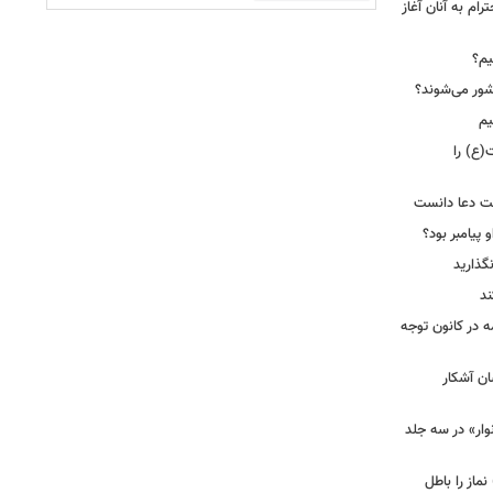
رام به آنان آغاز
یم؟
شور می‌شوند؟
یم
(ع) را
بت دعا دانست
 پیامبر بود؟
گذارید
ند
ه در کانون توجه
ان آشکار
وار» در سه جلد
نماز را باطل