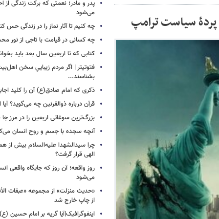
پدر و مادر؛ نعمتی که برکت زندگی از احت
می‌شود
 پردۀ سیاست ترامپ
چه کنیم تا آثار نماز را در زندگی حس کن
چه کسانی در قیامت با تاجی از نور مح
کتابی که تا اربعین سال بعد باید بخوان
فتوتیتر | اگر مردم زیباییِ سخن اهل‌بیت
بشناسند...
ذکری که امام صادق(ع) آن را کلید اجا
قرآن درباره ذوالقرنین چه می‌گوید؟ آیا او
بزرگ‌ترین سوغاتی اربعین را در مرز جا ن
آنچه سجده با جسم و روح انسان می‌ک
چرا سیدالشهدا علیه‌السلام بیش از هم
الهی قرار گرفت؟
روز واقعه؛ آن روز که جایگاه واقعی انس
می‌شود
«حدیث منزلت» از مجموعه «عبقات الأن
از چاپ خارج شد
اینفوگرافیک|آیا گریه بر امام حسین (ع) 