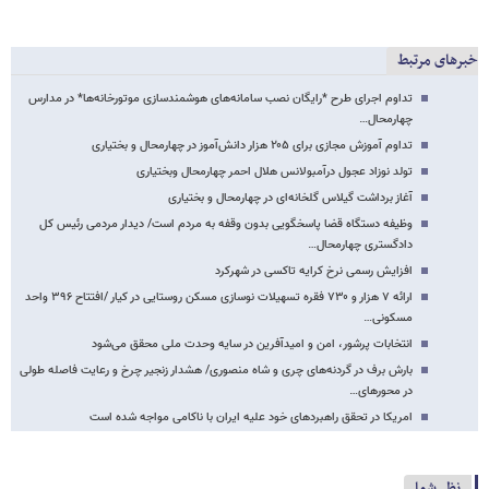
خبرهای مرتبط
تداوم اجرای طرح *رایگان نصب سامانه‌های هوشمندسازی موتورخانه‌ها* در مدارس
چهارمحال…
تداوم آموزش مجازی برای ۲۰۵ هزار دانش‌آموز در چهارمحال و بختیاری
تولد نوزاد عجول درآمبولانس هلال احمر چهارمحال وبختیاری
آغاز برداشت گیلاس گلخانه‌ای در چهارمحال و بختیاری
وظیفه دستگاه قضا پاسخگویی بدون وقفه به مردم است/ دیدار مردمی رئیس کل
دادگستری چهارمحال…
افزایش رسمی نرخ کرایه تاکسی در شهرکرد
ارائه ۷ هزار و ۷۳۰ فقره تسهیلات نوسازی مسکن روستایی در کیار /افتتاح ۳۹۶ واحد
مسکونی…
انتخابات پرشور، امن و امیدآفرین در سایه وحدت ملی محقق می‌شود
بارش برف در گردنه‌های چری و شاه منصوری/ هشدار زنجیر چرخ و رعایت فاصله طولی
در محورهای…
امریکا در تحقق راهبردهای خود علیه ایران با ناکامی مواجه شده است
نظر شما