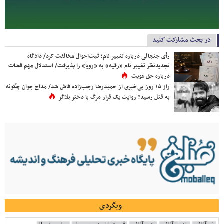
در بحث مشارکت کنید
رأی جنجالی درباره تغییر نام؛ ثبت‌احوال مخالفت کرد/ دادگاه
تجدیدنظر تغییر نام «رقیه» به «رویا» را پذیرفت/ استدلال مهم قضات
درباره حق هویت
راز ۱۵ روز بی‌خبری از حمیدرضا رجب‌زاده فاش شد/ مداح جوان چگونه
به قتل رسید؟ روایت یک قرار مرگ با دختر بلاگر
وبگردی