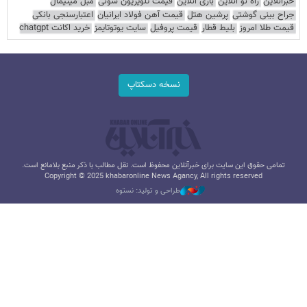
خبرآنلاین
راه نو آنلاین
بازی آنلاین
قیمت تلویزیون سونی
مبل مینیمال
جراح بینی گوشتی
پرشین هتل
قیمت آهن فولاد ایرانیان
اعتبارسنجی بانکی
قیمت طلا امروز
بلیط قطار
قیمت پروفیل
سایت یوتوتایمز
خرید اکانت chatgpt
نسخه دسکتاپ
تمامی حقوق این سایت برای خبرآنلاین محفوظ است. نقل مطالب با ذکر منبع بلامانع است.
Copyright © 2025 khabaronline News Agancy, All rights reserved
طراحی و تولید: نستوه