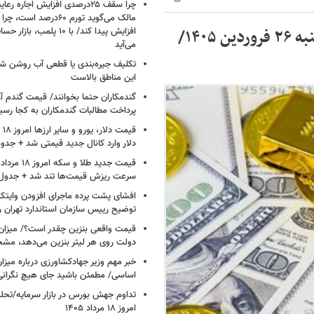
چرا سقف ۲۵درصدی افزایش اجاره 
آخرین قیمت دلار، طلا و سکه؛ شبانگاه چهارشنبه ۲۶ فروردین ۱۴۰۵/
افزایش پیدا کند/ با ۱۰ پلمب
می‌آید
تکلیف جیره‌بندی یا قطعی آب روشن ش
این مناطق بالاست
گندمکاران حتما بخوانند/ قیمت گندم آز
پرداخت مطالبات گندمکاران به کجا رسی
دلار وارد کانال جدید قیمتی شد + جدو
سرعت ریزش قیمت‌ها تند شد + جدول
افشای پشت پرده ماجرای افزودن وایت
توضیح رییس سازمان استاندارد تهران را
قیمت واقعی بنزین چقدر است؟/ میزان ی
دولت روی هر لیتر بنزین می‌دهد، م
خبر مهم وزیر جهادکشاورزی درباره میزان
اساسی/ مطمئن باشید جای هیچ نگران
تداوم جهش بورس در بازار سرمایه/تحلیل
امروز ۱۸ مرداد ۱۴۰۵