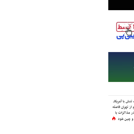
نش با آمریکا،
از تهران فاصله
در مذاکرات با
 و چین شود