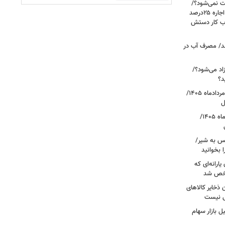
رعایت نمی‌شود؟/
مالک می‌گوید تورم ۶۰درصد است، چرا اجاره ۲۵درصد
، بازار حساب کار دستش
د/ مصرف آب در
اد می‌شود؟/
د؟
قیمت دلار، یورو و سایر ارزها امروز ۱۸ مردادماه ۱۴۰۵/
ل
قیمت جدید طلا و سکه امروز ۱۸ مردادماه ۱۴۰۵/
کس به شیر/
 بخوانید
ارانه‌ای که
شخص شد
 ذخایر کالاهای
ی نیست
 بازار سهام