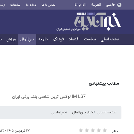
فارسی
العربية
English
تماس با ما
درباره ما
تبلیغات
آرشی
صفحه اصلی
سیاست
اقتصاد
فرهنگ
جامعه
بین‌الملل
ورزش
تا
مطالب پیشنهادی
IM LS7 لوکس ترین شاسی بلند برقی ایران
صفحه اصلی
اخبار بین‌الملل
دیپلماسی
۲۷ فروردین ۱۴۰۵ - ۲۲:۲۵
۰ نفر