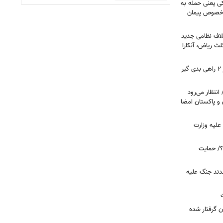
کی یعنی حمله به
ر خصوص پیمان
لاف نظامی جدید
لث ریاض، آنکارا
رویترز: ترامپ در جنگ علیه ایران بر سر ۲ راهی بدی گیر
انتظار می‌رود
 و پاکستان امضا
علیه وزارت
۲۰ دیده است؟/ حمایت
قدند جنگ علیه
ن گرفتار شده