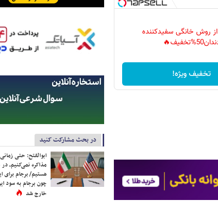
 از روش خانگی سفیدکننده
دان50%تخفیف🔥
تخفیف ویژه!
در بحث مشارکت کنید
ابوالفتح: حتی زمانی 
مذاکره نمی‌کنیم، در 
هستیم/ برجام برای ای
چون برجام به سود ایرا
خارج شد