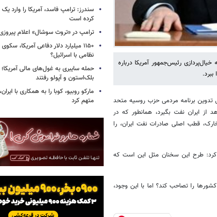
سندرز: ترامپ فاسد، آمریکا را وارد یک 
کرده است
ترامپ در «تروث سوشال» اعلام پیروزی 
۱۱۵۰ میلیارد دلار دفاعی آمریکا، سکو
نظامی با اسرائیل؟
ل‌پردازی رئیس‌جمهور آمریکا درباره
حمله سایبری به غول‌های مالی آمریکا؛
ببرد.
بلک‌استون و آپولو رفتند
مارکو روبیو، کوبا را به همکاری با ایرا
 تدوین برنامه مردمی حزب روسیه متحد
متهم کرد
اظهار داشت که می‌خواهد از ایران نفت بگیرد، همانطور که در
 خارک، قطب اصلی صادرات نفت ایران، را
ن کرد: طرح این سخنان مثل این است که
ورها را تصاحب کند؟ اما با این وجود،