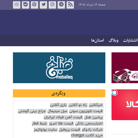
جمعه ۱۶ مرداد ۱۴۰۵
انتشارات
وبلاگ
استان‌ها
وبگردی
خبرآنلاین
راه نو آنلاین
بازی آنلاین
قیمت تلویزیون سونی
مبل مینیمال
جراح بینی گوشتی
پرشین هتل
قیمت آهن فولاد ایرانیان
اعتبارسنجی بانکی
قیمت طلا امروز
بلیط قطار
شرکت رادوکو
قیمت پروفیل
سایت یوتوتایمز
خرید اکانت chatgpt