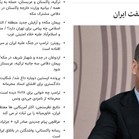
ترکیه، پاکستان و عربستان: حمله به ی
همه / بیانیه وزارت خارجه پاکستان د
فت ایران
دفاعی مشترک مکه
پیمان مکه» و آرایش جدید منطقه / ائت
اسلامی چه پیامی برای تهران دارد؟ / مث
و اسلام‌آباد علیه خلاء امنیتی غرب
افتاده است
اردوغان در جده و شهباز شریف در مکه/ 
پیمان دفاعی سه جانبه ترکیه، عربستان
شود
پرونده اپستین دوباره داغ شد/ شکایت 
دادگستری برای افشای اسناد محرمانه
ترامپ چه خوابی برای ۲۸
محرمانه از نامزدی جی‌دی ونس
نتایج نظرسنجی: اکثر آمریکایی ها معت
ایران، خاورمیانه را بی ثبات تر می کند
عراقچی پیام جدیدی صادر کرد + جزئیات
رسانه پاکستانی: واشنگتن در باتلاق ایرا
است