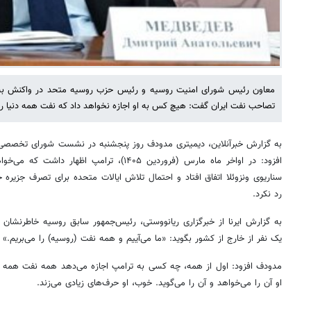
معاون رئیس شورای امنیت روسیه و رئیس حزب روسیه متحد در واکنش به خیا
تصاحب نفت ایران گفت: هیچ کس به او اجازه نخواهد داد که نفت همه دنیا را 
به گزارش خبرآنلاین، دیمیتری مدودف روز پنجشنبه در نشست شورای تخصصی
افزود: در اواخر ماه مارس (فروردین ۱۴۰۵)، ترامپ 
سناریوی ونزوئلا اتفاق افتاد و احتمال تلاش ایالات متحده برای تصرف جزیره
رد نکرد.
به گزارش ایرنا از خبرگزاری ریانووستی، رئیس‌جمهور سابق روسیه خاطرنشا
یک نفر از خارج از کشور بگوید: «ما می‌آییم و همه نفت (روسیه) را می‌بریم.»
مدودف افزود: اول از همه، چه کسی به ترامپ اجازه می‌دهد همه نفت همه کش
او آن را می‌خواهد و آن را می‌گوید. خوب، او حرف‌های زیادی می‌زند.