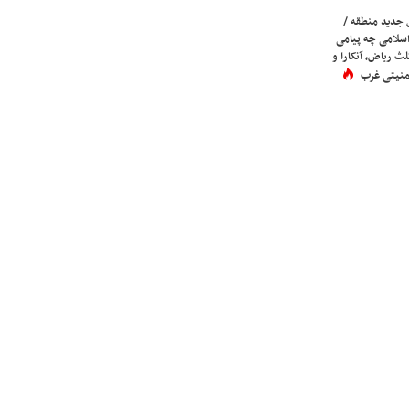
 جدید منطقه /
اسلامی چه پیامی
لث ریاض، آنکارا و
 امنیتی غرب