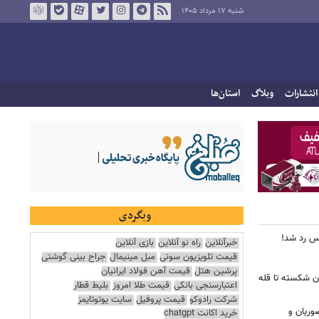
شنبه ۱۷ مرداد ۱۴۰۵
انتشارات
وبلاگ
استان‌ها
وبگردی
یس رد شد!
خبرآنلاین
راه نو آنلاین
بازی آنلاین
قیمت تلویزیون سونی
مبل مینیمال
جراح بینی گوشتی
پرشین هتل
قیمت آهن فولاد ایرانیان
ان شکسته تا قله
اعتبارسنجی بانکی
قیمت طلا امروز
بلیط قطار
شرکت رادوکو
قیمت پروفیل
سایت یوتوتایمز
وریان و
خرید اکانت chatgpt