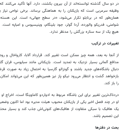
در دو سال گذشته توانسته‌اند از آن بیرون بکشند، دارد. آنها تأکید می‌کنند که
وظیفه سرمربی است که بازیکنان را به هماهنگی برساند. برخی نواحی نیاز ب
همان‌طور که در برنابئو تکرار می‌شود، «در سطح جهانی» است. این هسته شام
شوامنی، فدریکو والورده، آردا گولر، جود بلینگام، وینیسیوس و امباپه است.
هیچ‌ یک از سه ستاره بزرگش را مدنظر ندارد.
تغییرات در ترکیب
از آنجا به بعد، همه چیز ممکن است تغییر کند. قرارداد آلابا، کارواخال و رود
مدافع آلمانی بسیار نزدیک به تمدید است. بازیکنانی مانند سبایوس، فران گا
دنبال باشگاه‌های جدید باشند و گونزالو گارسیا به احتمال زیاد به‌ صورت 
بازخواهد گشت و انتظار می‌رود نیکو پاز نیز همین‌طور که این می‌تواند امکان 
را باز کند.
دردناک‌ترین تغییر برای این باشگاه مربوط به ادواردو کاماوینگا است، اخراج او
او در چند فصل اخیر یکی از بازیکنان محبوب هیئت‌ مدیره بود اما اکنون وضع
یک هافبک با سبکی متفاوت از هافبک‌های کنونی‌اش جذب کند و بسیار محتم
این تصمیم باشد.
بحث در دفترها