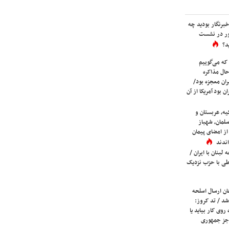
برنگار بودید چه
ور در نشست
د؟
که می‌گوییم
حال مذاکره
ران معجزه بود/
ن بود آمریکا از آن
یه، عربستان و
لمان، شهباز
ز امضای پیمان
ندند
لبنان با ایران /
ی با حزب نزدیک
ان ارسال اسلحه
شد / تد کروز:
روی کار بیاید یا
جز جمهوری