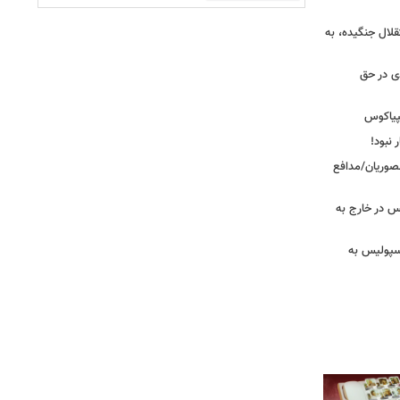
قلال جنگیده، به
دی در حق
پیاکوس
 نبود!
نصوریان/مدافع
س در خارج به
رسپولیس به