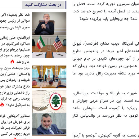
‌ عنوان سرمربی تجربه کرده است، فصل را
در بحث مشارکت کنید
دید در فصل آینده را تسریع خواهد کرد.
شما نظر بدهید/ اگر خ
د؟ چه پروفایلی باید برگزیده شود؟
سوالی از رئیس جمه
خبری فردا می‌پرسیدی
ابوالفتح: حتی زمانی 
 آمریکا)، دیدیه دشان (فرانسه)، لیونل
مذاکره نمی‌کنیم، در 
هستیم/ برجام برای ای
هفته‌های اخیر بارها در والدبباس مطرح
چون برجام به سود ایرا
 از آنها چهره‌های کلیدی در جام جهانی
خارج شد
و همچنین در زمین خواهد بود. زیدان که
نماز جماعت سران ترک
 مورد علاقه مدیریت رئال مادرید بود اما
پاکستان + عکس / بن‌س
شریف و اردوغان پس ا
دفاع مشترک نماز خوا
راز دشمنی وزیرخارجه 
هرت بسیار بالا و موفقیت بین‌المللی،
یوسف رجی چه ارتباط
ه است. این بار سراغ مربی جوان‌تر و
به اسرائیل دارد؟
رویکرد را آزموده است. نام‌هایی مانند
مو، به‌ نظر می‌رسد در والدبباس کنار
سناتور آمریکایی خواه
برای شورش در ایران 
فرقی نمی‌کند پسر شاه 
مریم رجوی، هر کسی 
بت به آنچه آنچلوتی، آلونسو یا آربلوا