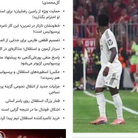
گل‌محمدی!
حمایت ویژه از رامین رضاییان؛ برای است
او احترام بگذارید!
خط‌ونشان تارتار در تمرین؛ این کار نامر
پرسپولیس است!
تصمیم قطعی طارمی برای جدایی از الم
سردار آزمون و استقلال؛ مذاکره‌ای در کار
پاسخ منفی پورعلی‌گنجی به پیشنهاد م
پرسپولیس لژیونر می‌شود
عکس| اسطوره‌های استقلال و پرسپولی
هم رسیدند!
جزئیات جدید از انتقال نجومی گزینه پ
نساجی
قمار بزرگ استقلال روی یاسر آسانی
اشکال فوتبال ما در نتیجه گرایی است
خرید ناامیدکننده استقلال تیم پیدا کرد