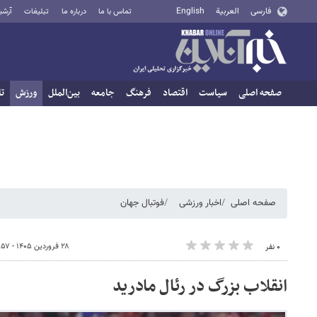
فارسی
العربية
English
تماس با ما
درباره ما
تبلیغات
آرشی
صفحه اصلی
سیاست
اقتصاد
فرهنگ
جامعه
بین‌الملل
ورزش
تا
صفحه اصلی
اخبار ورزشی
فوتبال جهان
۲۸ فروردین ۱۴۰۵ - ۱۱:۵۷
۰ نفر
انقلاب بزرگ در رئال مادرید