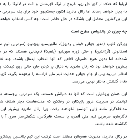
آربلوا که حذف از کوپا دل‌ ری، خروج از لیگ قهرمانان و افت در لالیگا را به
به پایان خواهد رساند اما رئال مادرید اکنون جستجوی خود برای یک سرمربی ج
این بزرگ‌ترین معضل این باشگاه در حال حاضر است: چه کسی انتخاب خواهد ش
چه چیزی در والدبباس مطرح است
یورگن کلوپ (مدیر جهانی فوتبال ردبول)، مائوریسیو پوچتینو (سرمربی تیم ملی
اسکالونی (آرژانتین) و حتی ژوزه مورینیو (بنفیکا) نام‌هایی هستند که در 
شده‌اند اما بدون هیچ اطمینان قطعی که آنها انتخاب ایده‌آل باشند. چند نفر
پیش‌رو خواهند بود که رئال مادرید به دنبال پر کردن جای خالی روی نیمکت 
انتظار می‌رود پس از جام جهانی هدایت تیم ملی فرانسه را برعهده بگیرد، گزینه
«نه» گفتنش به‌نظر نهایی می‌رسد.
این همان پروفایلی است که آنها به دنبالش هستند. یک سرمربی برجسته، با ش
توانمند در مدیریت غرور بازیکنان در رختکن که مدت‌هاست دچار شکاف شد
مداخله‌گرتر مانند ژابی آلونسو نخواهند رفت، زیرا رئال مادرید پیش‌تر این 
ناگلزمان، سرمربی تیم ملی آلمان، یا سسک فابرگاس، شگفتی‌ساز سری آ با کو
گذاشته شده باشند.
در رئال مادرید، مدیریت همچنان معتقد است ترکیب این تیم پتانسیل بیشتری نس