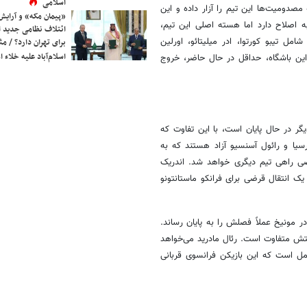
اسلامی
 مصدومیت‌ها این تیم را آزار داده و این
«پیمان مکه» و آرایش
ه اصلاح دارد اما هسته اصلی این تیم،
ائتلاف نظامی جدید 
ل تیبو کورتوا، ادر میلیتائو، اورلین
برای تهران دارد؟ / مث
اسلام‌آباد علیه خلاء
 این باشگاه، حداقل در حال حاضر، خروج
یگر در حال پایان است، با این تفاوت که
رسیا و رائول آسنسیو آزاد هستند که به
قرضی راهی تیم دیگری خواهد شد. اندریک
یک انتقال قرضی برای فرانکو ماستانتونو
 در مونیخ عملاً فصلش را به پایان رساند.
یتش متفاوت است. رئال مادرید می‌خواهد
ل است که این بازیکن فرانسوی قربانی