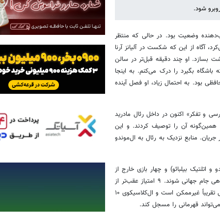
وبرو شود.
اب‌دهنده وضعیت بود. در حالی که منتظر
د، آگاه از این که شکست در آلیانز آرنا
ت بسازد. او چند دقیقه قبل‌تر در سالن
اشگاه بگیرد را درک می‌کنم. به اینجا
فظی بود. به احتمال زیاد، او فصل آینده
نیخ، دوره‌ای از «بررسی و تفکر» اکنون در داخل رئال مادرید
همین‌گونه آن را توصیف کردند. و این
ان. منابع نزدیک به رئال به ال‌موندو
و اتلتیک بیلبائو) و چهار بازی خارج از
خانه (بتیس، اسپانیول، بارسلونا و سویا) پیش از این که بازیکنان ملی‌پوش راهی جام جهانی شوند. ۹ امتیاز عقب‌تر از
بارسلونا که آنها نیز از لیگ قهرمانان حذف شده‌اند، رقابت بر سر عنوان قهرمانی تقریباً غیرممکن است و ال‌کلاسیکوی ۱۰
می‌تواند قهرمانی را مسجل کند.