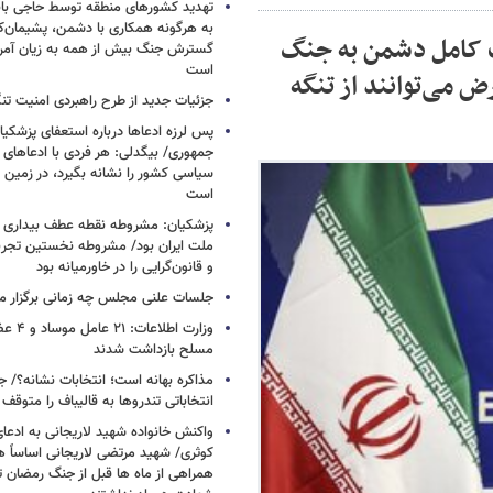
تهدید کشورهای منطقه توسط حاجی بابا
به هرگونه همکاری با دشمن، پشیمان‌کن
ت کامل دشمن به جنگ
گسترش جنگ بیش از همه به زیان آمریک
است
ض می‌توانند از تنگه
جزئیات جدید از طرح راهبردی امنیت تن
پس لرزه ادعاها درباره استعفای پزشکیا
جمهوری/ بیگدلی: هر فردی با ادعاهای 
سیاسی کشور را نشانه بگیرد، در زمین 
است
پزشکیان: مشروطه نقطه عطف بیداری و
ملت ایران بود/ مشروطه نخستین تجربه 
و قانون‌گرایی را در خاورمیانه بود
جلسات علنی مجلس چه زمانی برگزار م
وزارت اطلا
مسلح بازداشت شدند
مذاکره بهانه است؛ انتخابات نشانه؟/
انتخاباتی تندروها به قالیباف را متوقف 
واکنش خانواده شهید لاریجانی به ادعا
کوثری/ شهید مرتضی لاریجانی اساساً 
همراهی از ماه ها قبل از جنگ رمضان تا