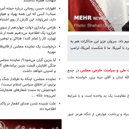
شهادت همراه نداشتند
اظهارات حسن روحانی درباره حمله آمری
میناب/ کسی که این همه پهپاد و هواپی
دارد، نمی‌تواند این کارش از روی اشتباه
طراحی براندازی دولت چهاردهم از سوی
خرازی؛ یک اطلاعیه می‌دهیم همه از شهر
تهران، کار را تمام کنند/ هتاکی و توهی
داد. سروان عزیز این مذاکرات هم به
درخواست یک نماینده مجلس از قالیباف 
با آمریکا. ما تا شکست آمریکا، ترامپ
مهریه
آیا بنزین گران می‌شود؟/ نماینده مجلس
جنگی افزایش قیمت بنزین پیامدهای گ
یت ملی و سیاست خارجی مجلس
در جمع
و امنیتی خواهد داشت
 لبنان و آقای نبیه بری، خواسته ملت
نماینده مجلس: اینکه به طرفدار جنگ ی
بزنیم، در اخلاق سیاسی اسلام نیست/ 
خودجوش به سمت شعارهای هنجارش
نمی‌روند بلکه ...
لاع مقاومت یک ید واحده است و با شرایط
علت شنیده شدن صدای انفجار در پاک
اطلاعیه داد
سپاه و پرداخت عوارض از تنگه هرمز عبور