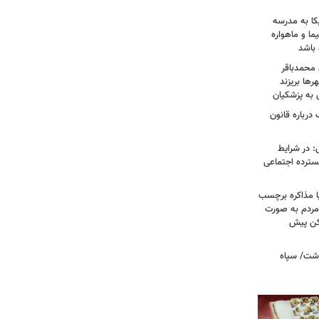
کا به مدرسه
ما و ماهواره
 باشد
 محمدباقر
ها بریزند
ن به پزشکیان
درباره قانون
: در شرایط
سترده اجتماعی
ا مذاکره برچسب
مردم به صورت
کن پیش
دشت/ سپاه