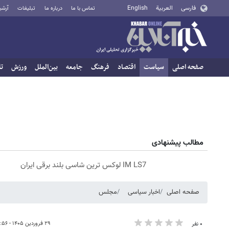
فارسی
العربية
English
تماس با ما
درباره ما
تبلیغات
آرشی
صفحه اصلی
سیاست
اقتصاد
فرهنگ
جامعه
بین‌الملل
ورزش
تا
مطالب پیشنهادی
IM LS7 لوکس ترین شاسی بلند برقی ایران
صفحه اصلی
اخبار سیاسی
مجلس
۲۹ فروردین ۱۴۰۵ - ۰۹:۵۶
۰ نفر