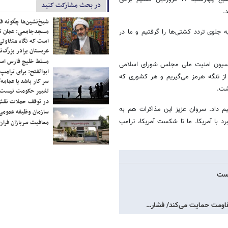
در بحث مشارکت کنید
.
شیخ‌نشین‌ها چگونه فک
مسجدجامعی: عمان تن
ه جلوی تردد کشتی‌ها را گرفتیم و ما در
است که نگاه متفاوتی 
عربستان برادر بزرگ‌
مسلط خلیج فارس ا
سیون امنیت ملی مجلس شورای اسلامی
ابوالفتح: برای ترامپ
ز تنگه هرمز می‌گیریم و هر کشوری که
سر کار باشد یا عمامه/
ا نخواهد داشت.
تغییر حکومت نیست/ 
در توقف حملات نقش
 داد. سروان عزیز این مذاکرات هم به
سازمان وظیفه عمومی 
با آمریکا. ما تا شکست آمریکا، ترامپ
معافیت سربازان فراری
است
قاومت حمایت می‌کند/ فشار…