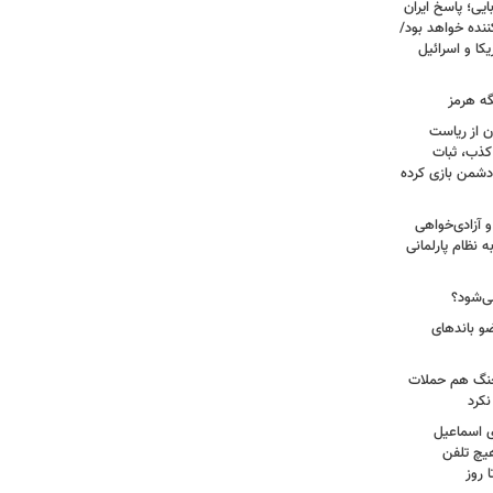
یی؛ پاسخ ایران
نده خواهد بود/
ا و اسرائیل
گه هرمز
ن از ریاست
کذب، ثبات
دشمن بازی کرده
 آزادی‌خواهی
نظام پارلمانی
ی‌شود؟
عات: ۲۱ عامل موساد و ۴ عضو باندهای
 جنگ هم حملات
نکرد
ی اسماعیل
هیچ تلفن
 روز