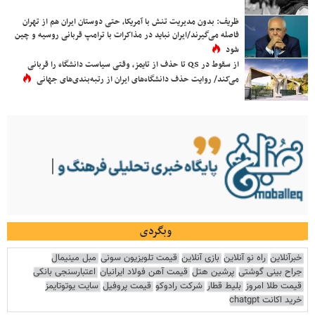
ظریف: بدون مدیریت تنش با آمریکا، حتی دوستان ایران هم از تهران
فاصله می‌گیرند/ایران نباید در مذاکرات با ترامپ قربانی روسیه و چین
شود
از سقوط در QS تا حذف از تایمز، وقتی سیاست دانشگاه را قربانی
می‌کند/ روایت حذف دانشگاه‌های ایران از رتبه‌بندی‌های جهانی
وبگردی
خبرآنلاین
راه نو آنلاین
بازی آنلاین
قیمت تلویزیون سونی
مبل مینیمال
جراح بینی گوشتی
پرشین هتل
قیمت آهن فولاد ایرانیان
اعتبارسنجی بانکی
قیمت طلا امروز
بلیط قطار
شرکت رادوکو
قیمت پروفیل
سایت یوتوتایمز
خرید اکانت chatgpt