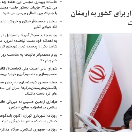
جلسات وبیناری مجلس این هفته چه روز
می شود؟/ جزییات دستور جلسه مجلس/
ر برای کشور به ارمغان
با جنایات بین المللی بررسی می شود
ت
سخنان محمدباقر خرازی و خروش عالم
الله جوادی آملی
بیانیه جدید سپاه/ آمریکا و اسرائیل در 
به اهداف خود دست نیافتند/ امروز، من
شاهد یکی از پیچیده ترین نبردهای تا
پیام محمدباقر قالیباف به مناسبت روز خ
هم پیام داد
شورای عالی امنیت ملی کجاست؟/ اتاقی
تصمیم‌سازی و تصمیم‌گیری درباره پرو
حمله حسین شریعتمداری به پیمان سه 
پاکستان،عربستان،ترکیه/ سزان این سه
عام غزه دست داشتند
عزاداری اربعین حسینی به میزبانی خان
سلامی در امامزاده صالح +عکس
روزنامه شهرداری تهران: اکنون بلندگ
کسانی است که ظاهر انقلابیگری دارند
روزنامه جمهوری اسلامی: هرگاه مذاکرا