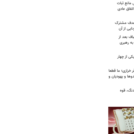
 مانع ثبات
تفاق عادی
 هدف مشترک
یی از آن
اف بعد از
به رهبری
ی از چهار
خرازی؛ ما قطعا
وها و یهودیان و
دنگ، قوه