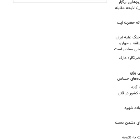
هایی برگزار
 لایحه مقابله
انه حضرت آیت
جنگ علیه ایران
طقه و جهان،
ریخی معاصر است
برنگار/ عارف
 برای
نده‌های حساس
گانه
 کشور در قتل
واده شهید
وهای دشمن دست
ت به نتیجه