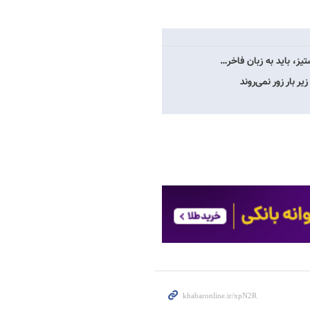
یز، باید به زبان فاخر…
 بار زور نمی‌روند