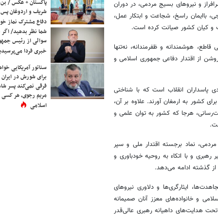
پاکستان + عکس / بن‌س
سرافراز و نیروهای بسیج مردمی، در دوران
شریف و اردوغان پس ا
ی، باایمان راسخ، شجاعت و ابتکار عمل،
دفاع مشترک نماز خوا
لاب و کیان کشور صیانت کرده است.
شما نظر بدهید/ اگر خ
سوالی از رئیس جمه
 قاطع، هوشمندانه و ظفرمندانه، نه‌تنها
خبری فردا می‌پرسیدی
روشن از اقتدار دفاعی جمهوری اسلامی و
سناتور آمریکایی خواه
برای شورش در ایران 
فرقی نمی‌کند پسر شاه 
 پاسداران انقلاب است که با شناختی
مریم رجوی، هر کسی 
رای کشور به ارمغان آورند. علاوه بر آن،
اسلامی
ت‌رسانی، هرجا که کشور به توان علمی و
ت.
 مردمی، نماد برجسته اقتدار ملی و سپر
 رهبری و با اتکاء به روحیه خودباوری و
 از گذشته ادامه می‌دهد.
هدت‌ها، ایثارگری‌ها و دلاوری نیروهای
سلامی و خانواده‌های معزز آنان صمیمانه
 تحت هدایت‌های داهیانه رهبری عالی‌قدر