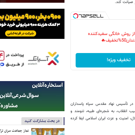
 صیانت کند.
 از روش خانگی سفیدکننده
دان50%تخفیف🔥
تخفیف ویژه!
امی در تأسیس نهاد مقدس سپاه پاسداران
ب انقلاب، به شجره‌ای طیبه، تنومند و
، امنیت و عزت ایران اسلامی ایفا کرده
در بحث مشارکت کنید
نماز جماعت سران ترک