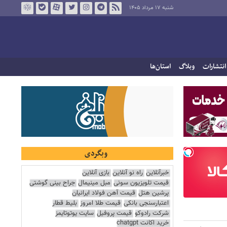
شنبه ۱۷ مرداد ۱۴۰۵
انتشارات
وبلاگ
استان‌ها
وبگردی
خبرآنلاین
راه نو آنلاین
بازی آنلاین
قیمت تلویزیون سونی
مبل مینیمال
جراح بینی گوشتی
پرشین هتل
قیمت آهن فولاد ایرانیان
اعتبارسنجی بانکی
قیمت طلا امروز
بلیط قطار
شرکت رادوکو
قیمت پروفیل
سایت یوتوتایمز
خرید اکانت chatgpt