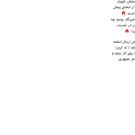
لمان، شهباز
ز امضای پیمان
ندند
برنگار بودید چه
ور در نشست
د؟
ان ارسال اسلحه
شد / تد کروز:
روی کار بیاید یا
جز جمهوری