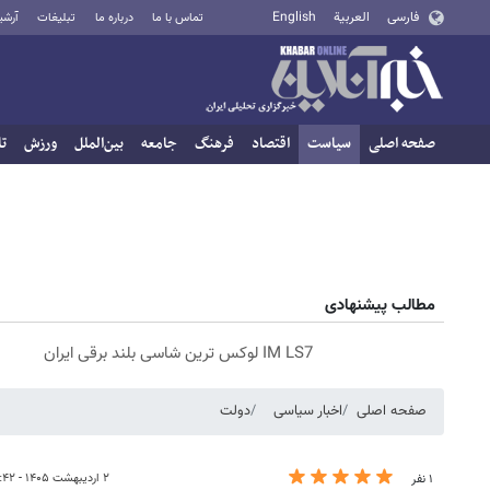
فارسی
العربية
English
تماس با ما
درباره ما
تبلیغات
آرشی
صفحه اصلی
سیاست
اقتصاد
فرهنگ
جامعه
بین‌الملل
ورزش
تا
مطالب پیشنهادی
IM LS7 لوکس ترین شاسی بلند برقی ایران
صفحه اصلی
اخبار سیاسی
دولت
۲ اردیبهشت ۱۴۰۵ - ۱۲:۴۲
۱ نفر