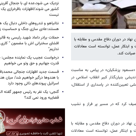
نزدیک می شود،عده ای با جنجال آفرینی
کشور می شوند/اظهارات باقرخرازی یک ا
نیست
نتانیاهو و تندروهای داخلی دنبال یک
هستند:عادی سازی جنگ و حساسیت زدا
حملات برادر داماد شهید رئیسی به قالیب
ن نهاد در دوران دفاع مقدس و مقابله با
افشای سخنرانی اش با مضمون " کاری 
ت و ابتکار عمل، توانسته است معادلات
نداریم"
 صیانت کند.
درخواست عجیب یک نماینده مجلس: یک
قدرت جهانیم و حق وتو می خواهیم
، «مسعود پزشکیان» در پیامی به مناسبت
قسمت جدید اظهارات جنجالی محمدباقر 
اندیشی بنیان‌گذار کبیر انقلاب اسلامی در
با هندوها درگیر خواهیم شد/ میان هند
اسرائیل پیوندهای ذاتی وجود دارد
 تعیین‌کننده در پاسداری از استقلال،
گنجی: یک نفر به رئیس جمهور گفته ال
قضاییه ورود نمی کند؟
توصیف کرد که در مسیر پر فراز و نشیب
ن نهاد در دوران دفاع مقدس و مقابله با
ت و ابتکار عمل، توانسته است معادلات