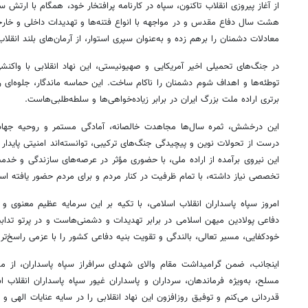
از آغاز پیروزی انقلاب تاکنون، سپاه در کارنامه پرافتخار خود، همگام با ارتش 
هشت سال دفاع مقدس و در مواجهه با انواع فتنه‌ها و تهدیدات داخلی و خارج
معادلات دشمنان را برهم زده و به‌عنوان سپری استوار، از آرمان‌های بلند انق
در جنگ‌های تحمیلی اخیر آمریکایی و صهیونیستی، این نهاد انقلابی با واکنشی
توطئه‌ها و اهداف شوم دشمنان را ناکام ساخت. این حماسه ماندگار، جلوه‌ای 
برتری اراده ملت بزرگ ایران در برابر زیاده‌خواهی‌ها و سلطه‌طلبی‌هاست.
این درخشش، ثمره سال‌ها مجاهدت خالصانه، آمادگی مستمر و روحیه جهادی
درست از تحولات نوین و پیچیدگی‌ جنگ‌های ترکیبی، توانسته‌اند امنیتی پایدار ب
این نیروی برآمده از اراده ملی، با حضوری مؤثر در عرصه‌های سازندگی و خدم
تخصصی نیاز داشته، با تمام ظرفیت در کنار مردم و برای مردم حضور یافته اس
امروز سپاه پاسداران انقلاب اسلامی، با تکیه بر این سرمایه عظیم معنوی و
دفاعی پولادین میهن اسلامی در برابر تهدیدات و دشمنی‌هاست و در پرتو تدابیر
خودکفایی، مسیر تعالی، بالندگی و تقویت بنیه دفاعی کشور را با عزمی راسخ‌تر
اینجانب، ضمن گرامیداشت مقام والای شهدای سرافراز سپاه پاسداران، از مجا
مسلح، به‌ویژه فرماندهان، سرداران و پاسداران غیور سپاه پاسداران انقلاب ا
قدردانی می‌کنم و توفیق روزافزون این نهاد انقلابی را در سایه عنایات الهی و