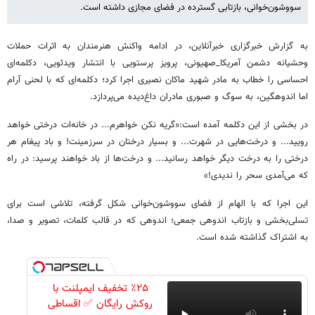
سووشون‌خوانی، بازتابی گسترده در فضای مجازی داشته است.
به گزارش خبرگزاری خبرآنلاین، در ادامه واکنش هنرمندان به اثرات حملات
وحشیانه دشمن آمریکا_صهیونی، پرویز پرستویی با انتشار ویدئویی، دکلمه‌ای
احساسی را خطاب به مادر شهید ماکان نصیری اجرا کرد؛ دکلمه‌ای که با لحنی آرام
اما اندوهگین، به سوگ و صبوری مادران داغ‌دیده می‌پردازد.
در بخشی از این دکلمه آمده است:«گریه نکن خواهرم... در خانه‌ات درختی خواهد
رویید... و درخت‌هایی در شهرت... و بسیار درختان در سرزمینت! و باد پیغام هر
درختی را به درخت دیگر خواهد رسانید... و درخت‌ها از باد خواهند پرسید: در راه
که می‌آمدی سحر را ندیدی!»
این اجرا که با الهام از فضای سووشون‌خوانی شکل گرفته، تلاشی است برای
تسلی‌بخشی و بازتاب اندوهی جمعی؛ اندوهی که در قالب کلمات، تصویر و صدا،
به اشتراک گذاشته شده است.
٪۲۵ تخفیف ایمپلنت با
روکش رایگان ✅ اقساطی