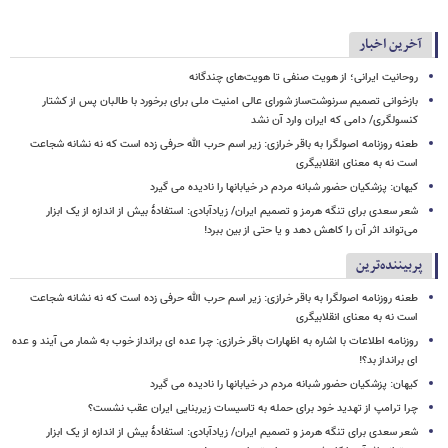
آخرین اخبار
روحانیت ایرانی؛ از هویت صنفی تا هویت‌های چندگانه
بازخوانی تصمیم سرنوشت‌ساز شورای عالی امنیت ملی برای برخورد با طالبان پس از کشتار
کنسولگری/ دامی که ایران وارد آن نشد
طعنه روزنامه اصولگرا به باقر خرازی: زیر اسم حرب الله حرفی زده است که نه نشانه شجاعت
است نه به معنای انقلابیگری
کیهان: پزشکیان حضور شبانه مردم در خیابانها را نادیده می گیرد
شعر سعدی برای تنگه هرمز و تصمیم ایران/ زیادآبادی: استفادهٔ بیش از اندازه از یک ابزار
می‌تواند اثر آن را کاهش دهد و یا حتی از بین ببرد!
پربیننده‌ترین
طعنه روزنامه اصولگرا به باقر خرازی: زیر اسم حرب الله حرفی زده است که نه نشانه شجاعت
است نه به معنای انقلابیگری
روزنامه اطلاعات با اشاره به اظهارات باقر خرازی: چرا عده ای برانداز خوب به شمار می آیند و عده
ای برانداز بد؟!
کیهان: پزشکیان حضور شبانه مردم در خیابانها را نادیده می گیرد
چرا ترامپ از تهدید خود برای حمله به تاسیسات زیربنایی ایران عقب نشست؟
شعر سعدی برای تنگه هرمز و تصمیم ایران/ زیادآبادی: استفادهٔ بیش از اندازه از یک ابزار