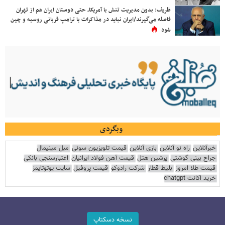
ظریف: بدون مدیریت تنش با آمریکا، حتی دوستان ایران هم از تهران
فاصله می‌گیرند/ایران نباید در مذاکرات با ترامپ قربانی روسیه و چین
شود
وبگردی
خبرآنلاین
راه نو آنلاین
بازی آنلاین
قیمت تلویزیون سونی
مبل مینیمال
جراح بینی گوشتی
پرشین هتل
قیمت آهن فولاد ایرانیان
اعتبارسنجی بانکی
قیمت طلا امروز
بلیط قطار
شرکت رادوکو
قیمت پروفیل
سایت یوتوتایمز
خرید اکانت chatgpt
نسخه دسکتاپ