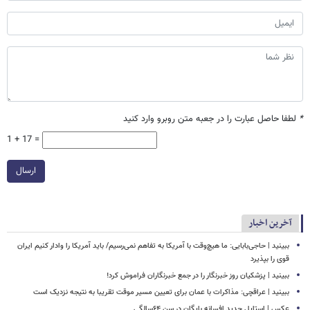
*
لطفا حاصل عبارت را در جعبه متن روبرو وارد کنید
1 + 17 =
ارسال
آخرین اخبار
ببینید | حاجی‌بابایی: ما هیچ‌وقت با آمریکا به تفاهم نمی‌رسیم/ باید آمریکا را وادار کنیم ایران
قوی را بپذیرد
ببینید | پزشکیان روز خبرنگار را در جمع خبرنگاران فراموش کرد!
ببینید | عراقچی: مذاکرات با عمان برای تعیین مسیر موقت تقریبا به نتیجه نزدیک است
عکس | استایل جدید افسانه بایگان در سن ۶۴سالگی