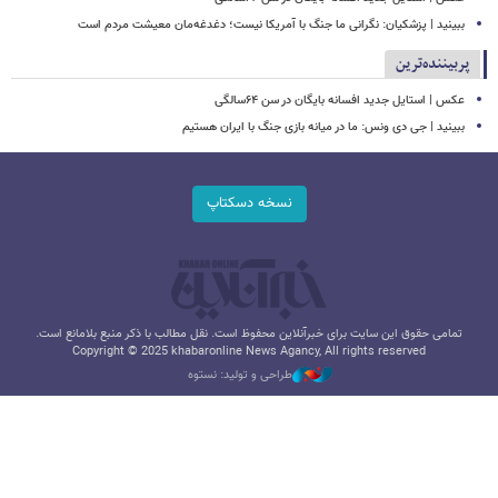
ببینید | پزشکیان: نگرانی ما جنگ با آمریکا نیست؛ دغدغه‌مان معیشت مردم است
پربیننده‌ترین
عکس | استایل جدید افسانه بایگان در سن ۶۴سالگی
ببینید | جی دی ونس: ما در میانه بازی جنگ با ایران هستیم
نسخه دسکتاپ
تمامی حقوق این سایت برای خبرآنلاین محفوظ است. نقل مطالب با ذکر منبع بلامانع است.
Copyright © 2025 khabaronline News Agancy, All rights reserved
طراحی و تولید: نستوه