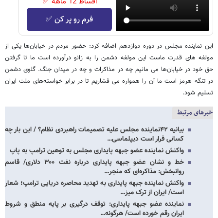
اقساط 12 ماهه ✅
فرم رو پر کن ✅
این نماینده مجلس در دوره دوازدهم اضافه کرد: حضور مردم در خیابان‌ها یکی از
مولفه های قدرت ماست این مولفه دشمن را به زانو درآورده است ما تا گرفتن
حق خود در خیابان‌ها می مانیم چه در مذاکرات و چه در میدان جنگ. گلوی دشمن
در تنگه هرمز است ما آن را همواره می فشاریم تا در برابر خواسته‌های ملت ایران
تسلیم شود.
خبرهای مرتبط
بیانیه ۴۲نماینده مجلس علیه تصمیمات راهبردی نظام؟ / این بار چه
کسانی قرار است دیپلماسی…
واکنش نماینده عضو جبهه پایداری مجلس به توهین ترامپ به پاپ
خط و نشان عضو جبهه پایداری درباره نفت ۳۰۰ دلاری/ قاسم
روانبخش: مذاکره‌ای که منجر…
واکنش نماینده جبهه پایداری به تهدید محاصره دریایی ترامپ؛ شعار
است/ ایران از ترک میز…
نماینده عضو جبهه پایداری: توقف درگیری بر پایه منطق و شروط
ایران رقم خورده است/ هرگونه…