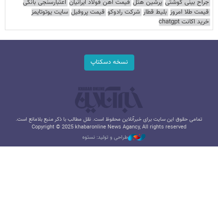
جراح بینی گوشتی
پرشین هتل
قیمت آهن فولاد ایرانیان
اعتبارسنجی بانکی
قیمت طلا امروز
بلیط قطار
شرکت رادوکو
قیمت پروفیل
سایت یوتوتایمز
خرید اکانت chatgpt
نسخه دسکتاپ
تمامی حقوق این سایت برای خبرآنلاین محفوظ است. نقل مطالب با ذکر منبع بلامانع است.
Copyright © 2025 khabaronline News Agancy, All rights reserved
طراحی و تولید: نستوه