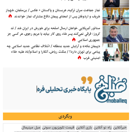
نماز جماعت سران ترکیه، عربستان و پاکستان + عکس / بن‌سلمان، شهباز
شریف و اردوغان پس از امضای پیمان دفاع مشترک نماز خواندند
سناتور آمریکایی خواهان ارسال اسلحه برای شورش در ایران شد / تد
کروز: فرقی نمی‌کند پسر شاه روی کار بیاید یا مریم رجوی، هر کسی جز
جمهوری اسلامی
«پیمان مکه» و آرایش جدید منطقه / ائتلاف نظامی جدید اسلامی چه
پیامی برای تهران دارد؟ / مثلث ریاض، آنکارا و اسلام‌آباد علیه خلاء
امنیتی غرب
وبگردی
خبرآنلاین
راه نو آنلاین
بازی آنلاین
قیمت تلویزیون سونی
مبل مینیمال