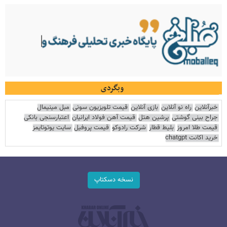
وبگردی
خبرآنلاین
راه نو آنلاین
بازی آنلاین
قیمت تلویزیون سونی
مبل مینیمال
جراح بینی گوشتی
پرشین هتل
قیمت آهن فولاد ایرانیان
اعتبارسنجی بانکی
قیمت طلا امروز
بلیط قطار
شرکت رادوکو
قیمت پروفیل
سایت یوتوتایمز
خرید اکانت chatgpt
نسخه دسکتاپ