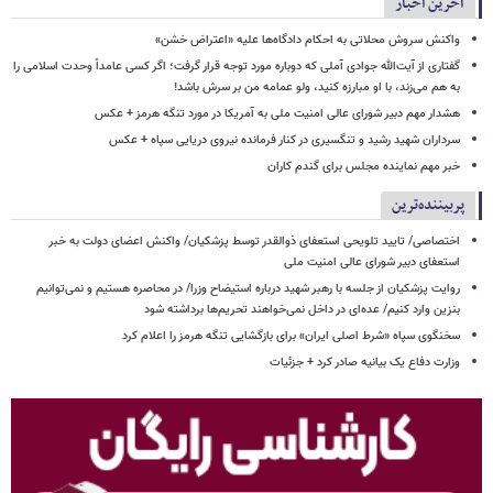
آخرین اخبار
واکنش سروش محلاتی به احکام دادگاه‌ها علیه «اعتراض خشن»
گفتاری از آیت‌الله جوادی آملی که دوباره مورد توجه قرار گرفت؛ اگر کسی عامداً وحدت اسلامی را
به هم می‌زند، با او مبارزه کنید، ولو عمامه من بر سرش باشد!
هشدار مهم دبیر شورای عالی امنیت ملی به آمریکا در مورد تنگه هرمز + عکس
سرداران شهید رشید و تنگسیری در کنار فرمانده نیروی دریایی سپاه + عکس
خبر مهم نماینده مجلس برای گندم کاران
پربیننده‌ترین
اختصاصی/ تایید تلویحی استعفای ذوالقدر توسط پزشکیان/ واکنش اعضای دولت به خبر
استعفای دبیر شورای عالی امنیت ملی
روایت پزشکیان از جلسه با رهبر شهید درباره استیضاح وزرا/ در محاصره هستیم و نمی‌توانیم
بنزین وارد کنیم/ عده‌ای در داخل نمی‌خواهند تحریم‌ها برداشته شود
سخنگوی سپاه «شرط اصلی ایران» برای بازگشایی تنگه هرمز را اعلام کرد
وزارت دفاع یک بیانیه صادر کرد + جزئیات