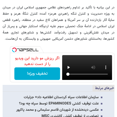
در این بیانیه با تأکید بر تداوم راهبردهای نظامی جمهوری اسلامی ایران در میدان
به ویژه «مدیریت و کنترل تنگه راهبردی هرمز» آمده: کنترل تنگۀ هرمز و حفظ
سایۀ آثار بازدارنده آن بر سر آمریکا و همراهان کاخ سفید در منطقه، راهبرد قطعی
ایران اسلامی در ادامۀ جنگ تحمیلی سوم علیه اردوگاه استکبار جهانی و پس‌از آن
در میدان نقش‌آفرینی و تسهیل رفت‌وآمد کشتی‌ها و شناورهای تجاری همۀ
کشورها، به‌استثنای شناورهای دشمن آمریکایی صهیونی و وابستگان به آن‌هاست.
اگر ریزش مو دارید این ویدیو
را از دست ندهید
تخفیف ویژه!
خبرهای مرتبط
سازمان اطلاعات سپاه کردستان اطلاعیه داد+ جزئیات
علت توقیف کشتی EPAMINODES توسط سپاه چه بود؟
عکسی دیده‌نشده از شهیدان قاسم سلیمانی و محمد پاکپور
تصاویری از توقیف کشتی کانتینری MSC