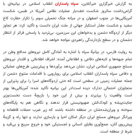
به گزارش خبرگزاری خبرآنلاین،
سپاه پاسداران
انقلاب اسلامی در بیانیه‌ای با
گرامی‌داشت سالروز شکست خفت‌بار عملیات نظامی آمریکا در طبس، شکست
آمریکایی‌ها در جنوب اصفهان و در میانه جنگ تحمیلی سوم را تکرار حقارت کاخ
سفید و شکست مقدّر استکبار جهانی از ملت ایران دانست و تأکید کرد: هر تجاوز
دیگر از اردوگاه دشمن و بدخواهان این سرزمین، بی‌تردید با پاسخی فراتر از انتظار
دشمنان و در سطح بازدارندگی راهبردی مواجه خواهد شد.
به روایت فارس، در بیانیۀ سپاه با اشاره به آمادگی کامل نیروهای مدافع وطن در
تمام جبهه‌ها و لایه‌های دفاعی و اطلاعاتی آمده: اشراف اطلاعاتی و اقتدار نیروهای
مسلح جمهوری اسلامی ایران، نشان می‌دهد برآوردها و پیش‌بینی‌ طرح‌های عملیاتی
و دفاعی سپاه پاسداران انقلاب اسلامی برای رویارویی با اقدامات متنوع دشمن از
جمله عملیات زمینی در سطحی است که حتی اردوگاه‌های اسرا را برای پذیرایی از
متجاوزان احتمالی تدارک دیده است!در این بیانیه تأکید شده: آمریکایی‌ها بهتر
است واقعیت را بپذیرند و بیش از این خود را بازیچۀ دست نخست‌وزیر
جنایت‌پیشه و کودک‌کش صهیونیستی قرار ندهند و نگاهی هم به پایگاه‌های
سوخته و ویران‌شده‌شان در منطقه داشته باشند که زیر ضرب حملات قاطعانه و
ویرانگر نیروهای مسلح ایران دیگر امکان احیا و بازسازی ندارند و تنها راه و گزینۀ
پیش‌روی آنان، جمع‌آوری بقایای انسانی و لجستیکی خود و خروج سریع و بی‌قید و
شرط از منطقه است.