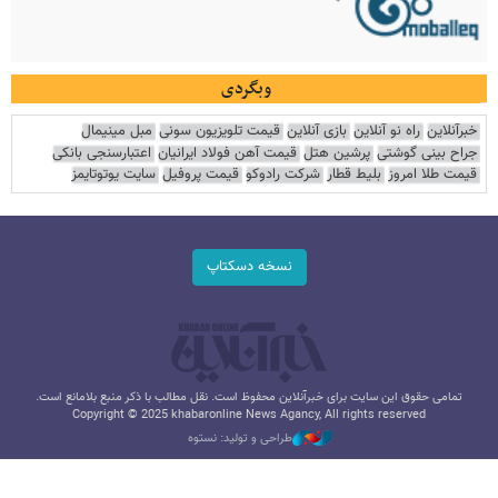
وبگردی
خبرآنلاین
راه نو آنلاین
بازی آنلاین
قیمت تلویزیون سونی
مبل مینیمال
جراح بینی گوشتی
پرشین هتل
قیمت آهن فولاد ایرانیان
اعتبارسنجی بانکی
قیمت طلا امروز
بلیط قطار
شرکت رادوکو
قیمت پروفیل
سایت یوتوتایمز
نسخه دسکتاپ
تمامی حقوق این سایت برای خبرآنلاین محفوظ است. نقل مطالب با ذکر منبع بلامانع است.
Copyright © 2025 khabaronline News Agancy, All rights reserved
طراحی و تولید: نستوه