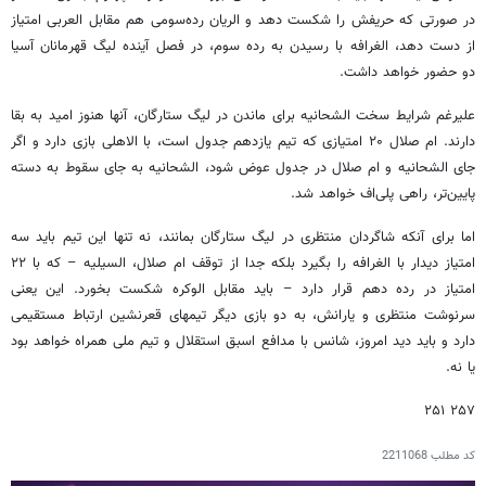
در صورتی که حریفش را شکست دهد و الریان رده‌سومی هم مقابل العربی امتیاز
از دست دهد، الغرافه با رسیدن به رده سوم، در فصل آینده لیگ قهرمانان آسیا
دو حضور خواهد داشت.
علیرغم شرایط سخت الشحانیه برای ماندن در لیگ ستارگان، آنها هنوز امید به بقا
دارند. ام صلال ۲۰ امتیازی که تیم یازدهم جدول است، با الاهلی بازی دارد و اگر
جای الشحانیه و ام صلال در جدول عوض شود، الشحانیه به جای سقوط به دسته
پایین‌تر، راهی پلی‌اف خواهد شد.
اما برای آنکه شاگردان منتظری در لیگ ستارگان بمانند، نه تنها این تیم باید سه
امتیاز دیدار با الغرافه را بگیرد بلکه جدا از توقف ام صلال، السیلیه – که با ۲۲
امتیاز در رده دهم قرار دارد – باید مقابل الوکره شکست بخورد. این یعنی
سرنوشت منتظری و یارانش، به دو بازی دیگر تیمهای قعرنشین ارتباط مستقیمی
دارد و باید دید امروز، شانس با مدافع اسبق استقلال و تیم ملی همراه خواهد بود
یا نه.
۲۵۷ ۲۵۱
کد مطلب
2211068