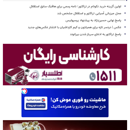
اولین گزینه خرید نکونام در تراکتور؛ نامه رسمی برای هافبک سابق استقلال
محل میزبانی آسیایی تراکتور و استقلال مشخص شد
پاسخ نهایی حسین‌نژاد به پیشنهاد پرسپولیس
عکس | دردسر تازه برای همیلتون و کیم کارداشیان با انتشار عکس‌های جدید
پاسخ تراکتور به ادعای سرباز شدن بیرانوند