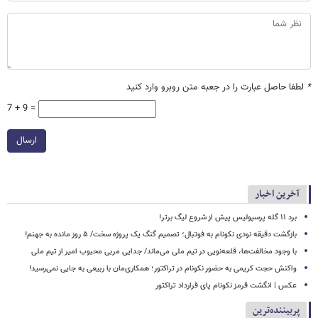
*
لطفا حاصل عبارت را در جعبه متن روبرو وارد کنید
7 + 9 =
ارسال
آخرین اخبار
برد ۱۱ گله پرسپولیس پیش از شروع لیگ برتر!
بازگشت دقیقه نودی نکونام به فوتبال؛ تصمیم گنگ یک پروژه سخت/ ۵ روز مانده به جهنم!
با وجود مخالفت‌ها، قلعه‌نویی در تیم ملی می‌ماند/ جدایی مربی محبوب امیر از تیم ملی
واکنش حجت کریمی به حضور نکونام در تراکتور؛ همکاری‌مان با ربیعی به جایی نمی‌رسید!
عکس | انگشت قرمز نکونام پای قرارداد تراکتور
پربیننده‌ترین