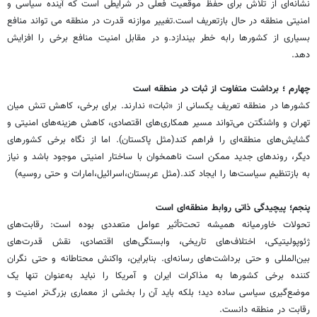
نشانه‌ای از تلاش برای حفظ موقعیت فعلی در شرایطی است که آینده سیاسی و
امنیتی منطقه در حال بازتعریف است.تغییر موازنه قدرت در منطقه می تواند منافع
بسیاری از کشورها رابه خطر بیندازد.و در مقابل امنیت منافع برخی را افزایش
دهد.
چهارم ؛ برداشت متفاوت از ثبات در منطقه است
کشورها در منطقه تعریف یکسانی از «ثبات» ندارند. برای برخی، کاهش تنش میان
تهران و واشنگتن می‌تواند مسیر همکاری‌های اقتصادی، کاهش هزینه‌های امنیتی و
گشایش‌های منطقه‌ای را فراهم کند(مثل پاکستان). اما از نگاه برخی کشورهای
دیگر، روندهای جدید ممکن است ناهمخوان با ساختار امنیتی موجود باشد و نیاز
به بازتنظیم سیاست‌ها را ایجاد کند.(مثل عربستان،اسرائیل،امارات و حتی روسیه)
پنجم؛ پیچیدگی ذاتی روابط منطقه‌ای است
تحولات خاورمیانه همیشه تحت‌تأثیر عوامل متعددی بوده است: رقابت‌های
ژئوپولیتیکی، اختلاف‌های تاریخی، وابستگی‌های اقتصادی، نقش قدرت‌های
بین‌المللی و حتی برداشت‌های رسانه‌ای. بنابراین، واکنش محتاطانه و حتی نگران
کننده برخی کشورها به مذاکرات ایران و آمریکا را نباید به‌عنوان تنها یک
موضع‌گیری سیاسی ساده دید؛ بلکه باید آن را بخشی از معماری بزرگ‌تر امنیت و
رقابت در منطقه دانست.