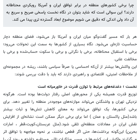
چرا برخی کشورهای منطقه در برابر توافق ایران و آمریکا رویکردی محتاطانه
دارند؟ این سوالی است که شاید بتوان در نگاه نخست پاسخی صریح و سریع به
آن داد ولی اندکی که دقیق می شویم موضوع ابعاد گسترده تری پیدا می کند.
هر بار که مسیر گفت‌وگو میان ایران و آمریکا باز می‌شود، فضای منطقه دچار
حساسیت تازه‌ای می‌شود. نگاه بسیاری از کشورها به سمت این تحولات می‌رود؛
برخی با استقبال محتاطانه، برخی با نگرانی و برخی با سکوت حساب‌شده و برخی با
مخالفت علنی.
این واکنش‌ها بیشتر از آن‌که احساسی یا صرفاً سیاسی باشند، ریشه در مجموعه‌ای
از ملاحظات امنیتی، اقتصادی و راهبردی دارند که باید با دقت بررسی شوند:
نخست ؛ دغدغه‌های مرتبط با توازن قدرت در خاورمیانه است
توزیع قدرت همیشه یکی از محورهای اصلی رفتار دولت‌ها بوده است. هرگونه
نزدیکی تهران و واشنگتن می‌تواند موازنه‌های موجوددر منطقه را تغییر دهد. برای
برخی کشورها، یک توافق می‌تواند به معنای کاهش تنش‌ها و ثبات بیشتر
باشد(مثل پاکستان و عمان ) اما برای برخی دیگر ممکن است نشانه‌ای از افزایش
نقش ایران در معادلات منطقه‌ای تلقی شود.(مثل عربستان،کویت،قطر ، امارات
بحرین) این‌گونه برداشت‌ها، حتی اگر قطعی نباشند، بر نحوه مواجهه با توافق اثر
می‌گذارند.واکنش این کشورها در مسیر مذاکرات تاثیر مستقیم داشته و روند آن را