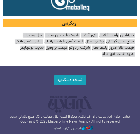
وبگردی
خبرآنلاین
راه نو آنلاین
بازی آنلاین
قیمت تلویزیون سونی
مبل مینیمال
جراح بینی گوشتی
پرشین هتل
قیمت آهن فولاد ایرانیان
اعتبارسنجی بانکی
قیمت طلا امروز
بلیط قطار
شرکت رادوکو
قیمت پروفیل
سایت یوتوتایمز
خرید اکانت chatgpt
نسخه دسکتاپ
تمامی حقوق این سایت برای خبرآنلاین محفوظ است. نقل مطالب با ذکر منبع بلامانع است.
Copyright © 2025 khabaronline News Agancy, All rights reserved
طراحی و تولید: نستوه