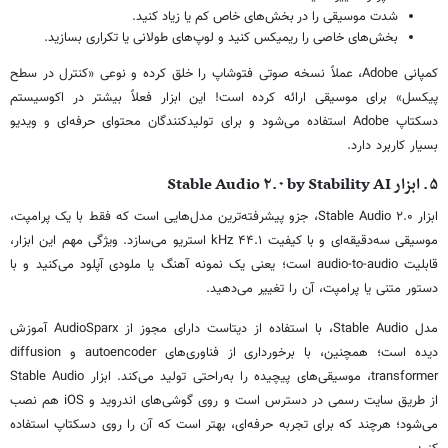
شدت موسیقی را در بخش‌های خاص کم یا زیاد کنید.
بخش‌های خاصی را ریمیکس کنید و لوپ‌های طولانی یا تکراری بسازید.
کمپانی Adobe، عملاً نسخه صوتی فتوشاپ را خلق کرده و نوعی «کنترل در سطح
پیکسل» برای موسیقی ارائه کرده است! این ابزار فعلاً بیشتر در اکوسیستم
دسکتاپ Adobe استفاده می‌شود و برای تولیدکنندگان محتوای حرفه‌ای و ویدیو
بسیار کاربرد دارد.
۵. ابزار Stable Audio ۲.۰ by Stability AI
ابزار Stable Audio ۲.۰، جزو پیشرفته‌ترین مدل‌هایی است که فقط با یک پرامپت،
موسیقی سه‌دقیقه‌ای و با کیفیت ۴۴.۱ kHz استریو می‌سازد. ویژگی مهم این ابزار،
قابلیت audio-to-audio است؛ یعنی یک نمونه آهنگ یا ملودی آپلود می‌کنید و با
دستور متنی یا پرامپت، آن را تغییر می‌دهید.
مدل Stable Audio، با استفاده از دیتاست دارای مجوز از AudioSparx آموزش
دیده است؛ همچنین، با برخورداری از فناوری‌های autoencoder و diffusion
transformer، موسیقی‌های پیچیده را به‌راحتی تولید می‌کند. ابزار Stable Audio
از طریق سایت رسمی در دسترس است و روی گوشی‌های اندروید و iOS هم نصب
می‌شود؛ هرچند که برای تجربه حرفه‌ای، بهتر است که آن را روی دسکتاپ استفاده