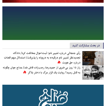
در بحث مشارکت کنید
رأی جنجالی درباره تغییر نام؛ ثبت‌احوال مخالفت کرد/ دادگاه
تجدیدنظر تغییر نام «رقیه» به «رویا» را پذیرفت/ استدلال مهم قضات
درباره حق هویت
راز ۱۵ روز بی‌خبری از حمیدرضا رجب‌زاده فاش شد/ مداح جوان چگونه
به قتل رسید؟ روایت یک قرار مرگ با دختر بلاگر