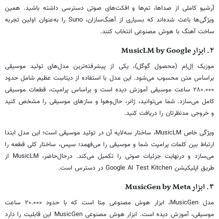
آرشیو کاملی از صداها، تم‌ها و افکت‌های صوتی دسترسی داشته باشید. همین
ویژگی‌ها باعث شده‌اند که بسیاری از آهنگ‌سازان، Suno را به‌عنوان اولین تجربه
ساخت آهنگ با هوش مصنوعی انتخاب کنند.
۲. ابزار MusicLM by Google
موزیک اِل‌اِم (محصول گوگل)، یکی از پیشرفته‌ترین مدل‌های تولید موسیقی
براساس متن محسوب می‌شود. این مدل با استفاده از دیتاسِت عظیم شامل حدود
۲۸۰.۰۰۰ ساعت موسیقی آموزش دیده است و براساس پرامپت، قطعات موسیقی
کامل می‌سازد. شما می‌توانید، ژانر، حال‌وهوا و سازهای موسیقی را مشخص کنید
و خروجی مدنظرتان را دریافت کنید.
ویژگی خاص MusicLM، ساختار سه‌لایه آن در تولید موسیقی است؛ این مدل ابتدا
ارتباط بین کلمات پرامپت شما و موسیقی را می‌فهمد؛ سپس، ساختار کلی قطعه را
می‌سازد و درنهایت جزئیات صوتی را تکمیل می‌کند. درحال‌حاضر، MusicLM از
طریق اپلیکیشن Google AI Test Kitchen در دسترس است.
۳. ابزار MusicGen by Meta
مدل MusicGen، ابزار هوش مصنوعی مِتا است که با حدود ۲۰.۰۰۰ ساعت
موسیقی، آموزش دیده است. ابزار هوش مصنوعی MusicGen این قابلیت را دارد