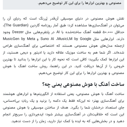
مصنوعی و بهترین ابزارها را برای این کار توضیح می‌دهیم.
نقش هوش مصنوعی در دنیای موسیقی آن‌قدر پُررنگ است که ردپای آن را
می‌توان در آهنگ‌سازی‌ها مشاهده کرد؛ طبق آمار روزنامه گاردین (The Guardian)،
حداقل ۵۰.۰۰۰ قطعه آهنگ ساخته‌شده با AI در پلتفرم‌هایی مثل Deezer وجود
دارند. ابزارهایی مثل Suno AI ،MusicLM by Google و MusicGen by Meta
ازجمله مدل‌های هوش مصنوعی هستند که اختصاصی برای آهنگ‌سازی طراحی
شده‌اند. اگر شما هم به ساخت موزیک علاقه دارید یا ادیتور و دیجی هستید، از
این ابزارها کمک بگیرید؛ کافی است که نحوه کار با این ابزارها را بدانید تا بهترین
خروجی را از آن‌ها دریافت کنید. در این راهنما، روش ساخت اهنگ با هوش
مصنوعی و بهترین ابزارها را برای این کار توضیح می‌دهیم.
ساخت آهنگ با هوش مصنوعی یعنی چه؟
ساخت آهنگ با هوش مصنوعی، یعنی استفاده از الگوریتم‌ها و ابزارهای هوشمند
برای آهنگ‌سازی بهتر؛ نه این‌که فقط یک دکمه را بزنید و یک رباتِ بی‌احساس،
جای استعداد درخشان شما را بگیرد. هدف از ساختن موسیقی با هوش مصنوعی
این است که خلاقیت‌تان در آهنگ‌سازی بیشتر شود؛ ایده‌پردازی را سریع‌تر انجام
دهید و در بخش‌هایی که به ایده یا کمک نیاز دارید، زمان را از دست ندهید.