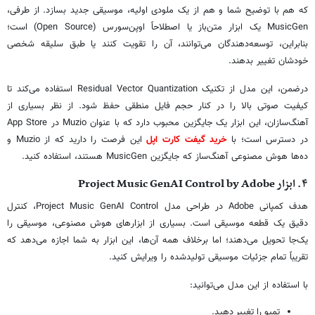
که هم با توضیح شما و هم از یک ملودی اولیه، موسیقی جدید بسازد. از طرفی،
MusicGen یک ابزار متن‌باز یا اصطلاحاً اوپن‌سورس (Open Source) است؛
بنابراین، توسعه‌دهندگان می‌توانند، آن را تقویت کنند یا طبق سلیقه شخصی
خودشان تغییر بدهند.
درضمن، این مدل از تکنیک Residual Vector Quantization استفاده می‌کند تا
کیفیت صوتی بالا را در کنار حجم فایل منطقی حفظ شود. از نظر بسیاری از
آهنگ‌سازان، این ابزار یک جایگزین محبوب دارد که با عنوان Muzio در App Store
در دسترس است؛ با
خرید گیفت کارت اپل
این فرصت را دارید که از Muzio و
ده‌ها هوش مصنوعی آهنگ‌ساز که جایگزین MusicGen هستند، استفاده کنید.
۴. ابزار Project Music GenAI Control by Adobe
هدف کمپانی Adobe در طراحی مدل Project Music GenAI Control، کنترل
دقیق یک قطعه موسیقی است. بسیاری از ابزارهای هوش مصنوعی، موسیقی را
یک‌جا تحویل می‌دهند؛ اما برخلاف همه آن‌ها، این ابزار به شما اجازه می‌دهد که
تقریباً تمام جزئیات موسیقی تولیدشده را ویرایش کنید.
با استفاده از این مدل می‌توانید:
تمپو را تغییر دهید.