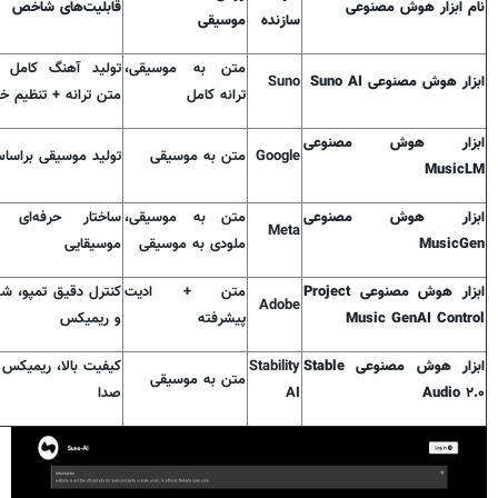
نام ابزار هوش مصنوعی
قابلیت‌های شاخص
سازنده
موسیقی
متن به موسیقی،
تولید آهنگ کامل ب
ابزار هوش مصنوعی Suno AI
Suno
ترانه کامل
متن ترانه + تنظیم خو
ابزار هوش مصنوعی
Google
متن به موسیقی
تولید موسیقی براساس
MusicLM
ابزار هوش مصنوعی
متن به موسیقی،
ساختار حرفه‌ای 
Meta
MusicGen
ملودی به موسیقی
موسیقایی
ابزار هوش مصنوعی Project
متن + ادیت
کنترل دقیق تمپو، ش
Adobe
Music GenAI Control
پیشرفته
و ریمیکس
ابزار هوش مصنوعی Stable
Stability
کیفیت بالا، ریمیکس 
متن به موسیقی
Audio ۲.۰
AI
صدا