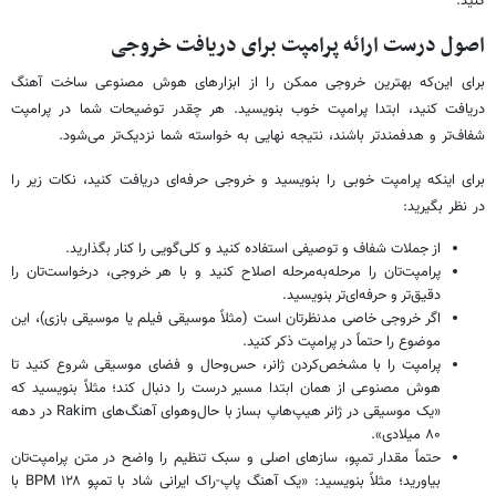
کنید.
اصول درست ارائه پرامپت برای دریافت خروجی
برای این‌که بهترین خروجی ممکن را از ابزارهای هوش مصنوعی ساخت آهنگ
دریافت کنید، ابتدا پرامپت خوب بنویسید. هر چقدر توضیحات شما در پرامپت
شفاف‌تر و هدفمندتر باشند، نتیجه نهایی به خواسته شما نزدیک‌تر می‌شود.
برای اینکه پرامپت خوبی را بنویسید و خروجی حرفه‌ای دریافت کنید، نکات زیر را
در نظر بگیرید:
از جملات شفاف و توصیفی استفاده کنید و کلی‌گویی را کنار بگذارید.
پرامپت‌تان را مرحله‌به‌مرحله اصلاح کنید و با هر خروجی، درخواست‌تان را
دقیق‌تر و حرفه‌ای‌تر بنویسید.
اگر خروجی خاصی مدنظرتان است (مثلاً موسیقی فیلم یا موسیقی بازی)، این
موضوع را حتماً در پرامپت ذکر کنید.
پرامپت را با مشخص‌کردن ژانر، حس‌وحال و فضای موسیقی شروع کنید تا
هوش مصنوعی از همان ابتدا مسیر درست را دنبال کند؛ مثلاً بنویسید که
«یک موسیقی در ژانر هیپ‌هاپ بساز با حال‌وهوای آهنگ‌های Rakim در دهه
۸۰ میلادی».
حتماً مقدار تمپو، سازهای اصلی و سبک تنظیم را واضح در متن پرامپت‌تان
بیاورید؛ مثلاً بنویسید: «یک آهنگ پاپ-راک ایرانی شاد با تمپو ۱۲۸ BPM با