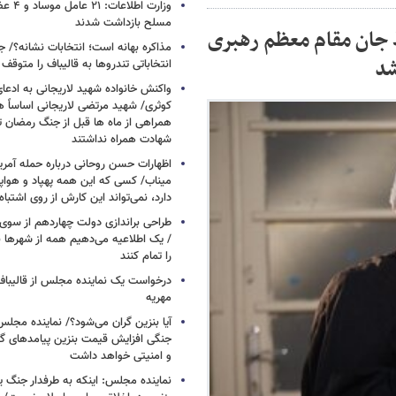
وزارت اطلا
مسلح بازداشت شدند
 جان مقام معظم رهبری
مذاکره بهانه است؛ انتخابات نشانه؟/
شد
انتخاباتی تندروها به قالیباف را متوقف 
واکنش خانواده شهید لاریجانی به ادعا
کوثری/ شهید مرتضی لاریجانی اساساً 
همراهی از ماه ها قبل از جنگ رمضان تا
شهادت همراه نداشتند
اظهارات حسن روحانی درباره حمله آمری
میناب/ کسی که این همه پهپاد و هواپی
دارد، نمی‌تواند این کارش از روی اشتباه
طراحی براندازی دولت چهاردهم از سوی 
/ یک اطلاعیه می‌دهیم همه از شهرها بری
را تمام کنند
درخواست یک نماینده مجلس از قالیباف 
مهریه
آیا بنزین گران می‌شود؟/ نماینده مجلس
جنگی افزایش قیمت بنزین پیامدهای گ
و امنیتی خواهد داشت
نماینده مجلس: اینکه به طرفدار جنگ ی