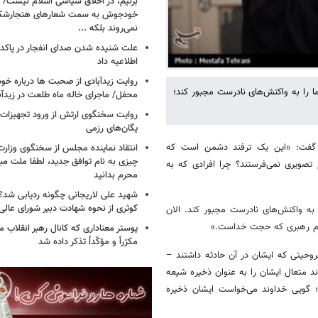
بزنیم، در اخلاق سیاسی اسلام نیست/ 
خودجوش به سمت شعارهای هنجارش
نمی‌روند بلکه ...
علت شنیده شدن صدای انفجار در پاک
اطلاعیه داد
روایت زیدآبادی از صحبت ها درباره خ
ا را به واکنش‌های نادرست مجبور کند؛
محفل/ ماجرای خاله ماه طلعت در زیدآب
روایت سخنگوی ارتش از ورود تجهیزات 
یگان‌های رزمی
گفت: «این یک ترفند دشمن است که
انتقاد نماینده مجلس از سخنگوی وزارت 
چیزی به نام توافق جدید، لطفا ملت مبع
 تصویری نمی‌فرستند؟ چرا افرادی که به
محرم بدانید
شهید علی لاریجانی چگونه ردیابی شد؟/
کوثری از نحوه شهادت دبیر شورای عالی
 به واکنش‌های نادرست مجبور کند. الان
ظم رهبری که حجت خداست.»
پوستر معناداری که کانال رهبر انقلاب 
مکرّراً و مؤکّداً تذکر داده شد
وحیتی که ایشان در آن حادثه داشتند –
 متعال ایشان را به عنوان ذخیره شیعه
؛ گویی خداوند می‌خواست ایشان ذخیره