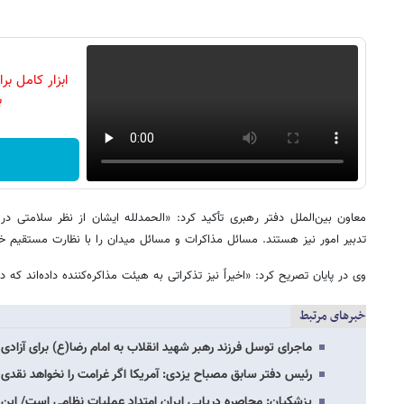
ابزار کامل ب
ب
معاون بین‌الملل دفتر رهبری تأکید کرد: «الحمدلله ایشان از نظر سلامتی 
تدبیر امور نیز هستند. مسائل مذاکرات و مسائل میدان را با نظارت مستقیم خود
وی در پایان تصریح کرد: «اخیراً نیز تذکراتی به هیئت مذاکره‌کننده داده‌اند که
خبرهای مرتبط
ماجرای توسل فرزند رهبر شهید انقلاب به امام رضا(ع) برای آزادی 
رئیس دفتر سابق مصباح یزدی: آمریکا اگر غرامت را نخواهد نقد
پزشکیان: محاصره دریایی ایران امتداد عملیات نظامی است/ این