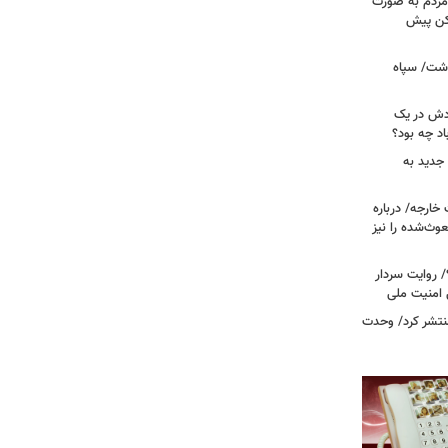
مردم به صورت
کن پیش
دشت/ سپاه
ودش در یک
اد چه بود؟
جدید به
خارجه/ درباره
وث‌شده را نیز
 روایت سردار
 امنیت ملی
منتشر کرد/ وحدت