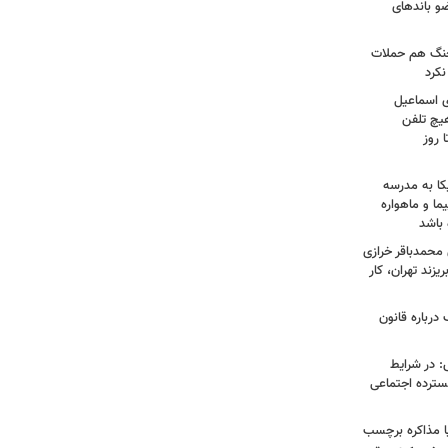
عات: ۲۱ عامل موساد و ۴ عضو باندهای
 جنگ هم حملات
نکرد
ی اسماعیل
هیچ تلفن
 روز
کا به مدرسه
ما و ماهواره
 باشد
محمدباقر خرازی
زند تهران، کار
درباره قانون
: در شرایط
سترده اجتماعی
ا مذاکره برچسب