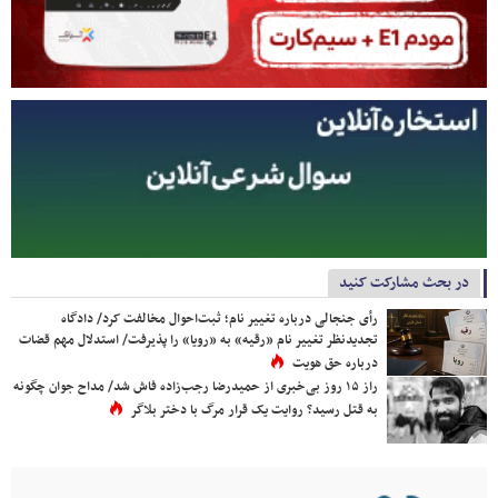
در بحث مشارکت کنید
رأی جنجالی درباره تغییر نام؛ ثبت‌احوال مخالفت کرد/ دادگاه
تجدیدنظر تغییر نام «رقیه» به «رویا» را پذیرفت/ استدلال مهم قضات
درباره حق هویت
راز ۱۵ روز بی‌خبری از حمیدرضا رجب‌زاده فاش شد/ مداح جوان چگونه
به قتل رسید؟ روایت یک قرار مرگ با دختر بلاگر