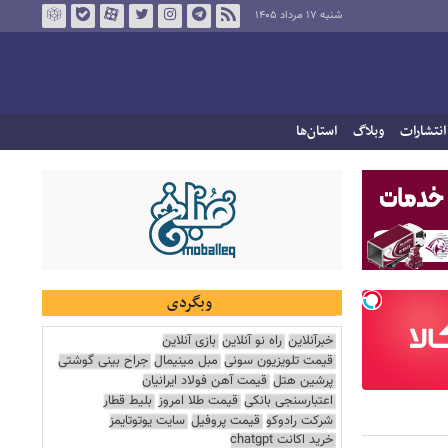
شنبه ۱۷ مرداد ۱۴۰۵
انتشارات
وبلاگ
استان‌ها
وبگردی
خبرآنلاین
راه نو آنلاین
بازی آنلاین
قیمت تلویزیون سونی
مبل مینیمال
جراح بینی گوشتی
پرشین هتل
قیمت آهن فولاد ایرانیان
اعتبارسنجی بانکی
قیمت طلا امروز
بلیط قطار
شرکت رادوکو
قیمت پروفیل
سایت یوتوتایمز
خرید اکانت chatgpt