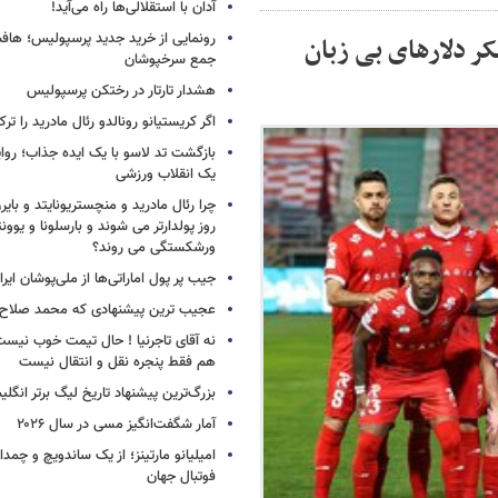
آدان با استقلالی‌ها راه می‌آید!
ر دلارهای بی زبان
جمع سرخپوشان
هشدار تارتار در رختکن پرسپولیس
اگر کریستیانو رونالدو رئال مادرید را ترک
بازگشت تد لاسو با یک ایده جذاب؛ روای
یک انقلاب ورزشی
چرا رئال مادرید و منچستریونایتد و بای
روز پولدارتر می شوند و بارسلونا و ی
ورشکستگی می روند؟
جیب پر پول اماراتی‌ها از ملی‌پوشان ایرا
عجیب ترین پیشنهادی که محمد صلاح ر
نه آقای تاجرنیا ! حال تیمت خوب نی
هم فقط پنجره نقل و انتقال نیست
بزرگ‌ترین پیشنهاد تاریخ لیگ برتر انگل
آمار شگفت‌انگیز مسی در سال ۲۰۲۶
امیلیانو مارتینز؛ از یک ساندویچ و چمد
فوتبال جهان