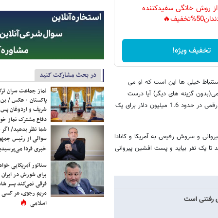
 از روش خانگی سفیدکننده
دان50%تخفیف🔥
تخفیف ویژه!
در بحث مشارکت کنید
ستنباط خیلی ها این است که او می
نماز جماعت سران ترک
(بدون گزینه های دیگر) آیا درست
پاکستان + عکس / بن‌س
است که حتی اگر باشگاه پول هم داشته باشد در این اوضاع اقتصادی مملکت رقمی در حدود 1.6 میلیون دلار برای یک
شریف و اردوغان پس ا
دفاع مشترک نماز خوا
شما نظر بدهید/ اگر خ
وانی و سروش رفیعی به آمریکا و کانادا
سوالی از رئیس جمه
د تا یک نفر بیاید و پست افشین پیروانی
خبری فردا می‌پرسیدی
سناتور آمریکایی خواه
برای شورش در ایران 
فرقی نمی‌کند پسر شاه 
مریم رجوی، هر کسی 
ی رفتنی است
اسلامی