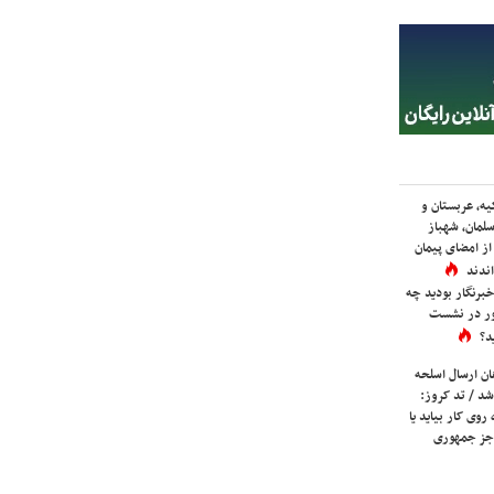
یه، عربستان و
لمان، شهباز
ز امضای پیمان
ندند
برنگار بودید چه
ور در نشست
د؟
ان ارسال اسلحه
شد / تد کروز:
روی کار بیاید یا
جز جمهوری