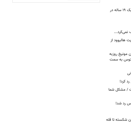
رونمایی از خرید جدید پرسپولیس؛ هافبک ۱۹ ساله در
 نمی‌کرد...
ت هالیوود از
رن مونیخ روزبه
وونتوس به سمت
نی
د کرد!
ست / مشکل شما
یس رد شد!
ان شکسته تا قله