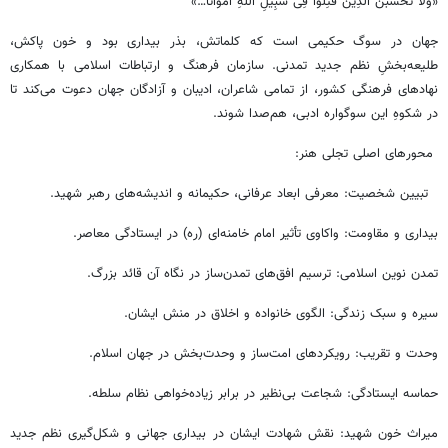
«وَلَا تَحْسَبَنَّ الَّذِینَ قُتِلُوا فِی سَبِیلِ اللَّهِ أَمْوَاتًا…»
جهان در سوگ حکیمی است که کلماتش، بذر بیداری بود و خون پاکش،
طلیعه‌بخشِ نظم جدید تمدنی. سازمان فرهنگ و ارتباطات اسلامی با همکاری
نهادهای فرهنگی کشور، از تمامی شاعران، ادیبان و آزادگان جهان دعوت می‌کند تا
در شکوهِ این سوگواره ادبی، هم‌صدا شوند.
️ محورهای اصلی تجلی هنر:
تبیین شخصیت: معرفی ابعاد عرفانی، حکیمانه و اندیشه‌های رهبر شهید.
بیداری و مقاومت: واکاوی تأثیر امام خامنه‌ای (ره) در ایستادگی معاصر.
تمدن نوین اسلامی: ترسیم افق‌های تمدن‌ساز در نگاه آن قائد بزرگ.
سیره و سبک زندگی: الگوی خانواده و اخلاق در منش ایشان.
وحدت و تقریب: رویکردهای امت‌ساز و وحدت‌بخش در جهان اسلام.
حماسه ایستادگی: شجاعت بی‌نظیر در برابر زیاده‌خواهی نظام سلطه.
میراث خون شهید: نقش شهادت ایشان در بیداری جهانی و شکل‌گیری نظم جدید