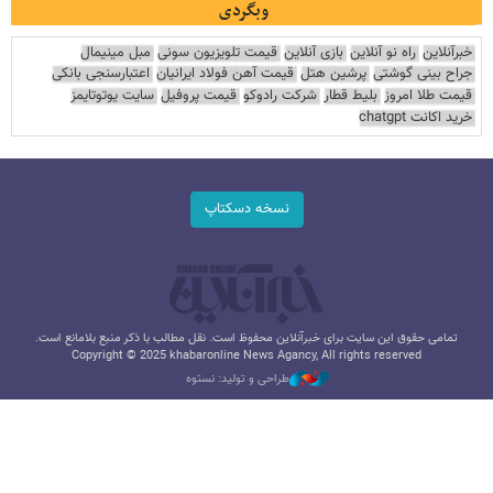
وبگردی
خبرآنلاین
راه نو آنلاین
بازی آنلاین
قیمت تلویزیون سونی
مبل مینیمال
جراح بینی گوشتی
پرشین هتل
قیمت آهن فولاد ایرانیان
اعتبارسنجی بانکی
قیمت طلا امروز
بلیط قطار
شرکت رادوکو
قیمت پروفیل
سایت یوتوتایمز
خرید اکانت chatgpt
نسخه دسکتاپ
تمامی حقوق این سایت برای خبرآنلاین محفوظ است. نقل مطالب با ذکر منبع بلامانع است.
Copyright © 2025 khabaronline News Agancy, All rights reserved
طراحی و تولید: نستوه