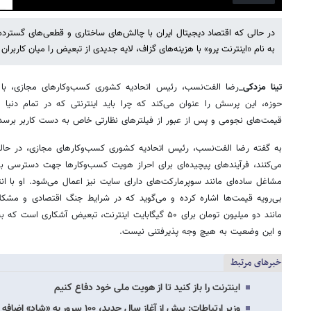
Mute
Settings
PIP
Enter
fullscreen
در حالی که اقتصاد دیجیتال ایران با چالش‌های ساختاری و قطعی‌های گسترده 
به نام «اینترنت پرو» با هزینه‌های گزاف، لایه جدیدی از تبعیض را میان کاربران
تینا مزدکی_
رضا الفت‌نسب، رئیس اتحادیه کشوری کسب‌وکارهای مجازی، با 
حوزه، این پرسش را عنوان می‌کند که چرا باید اینترنتی که در تمام دن
قیمت‌های نجومی و پس از عبور از فیلترهای نظارتی خاص به دست کاربر برسد
به گفته رضا الفت‌نسب، رئیس اتحادیه کشوری کسب‌وکارهای مجازی، در حالی
می‌کنند، فرآیندهای پیچیده‌ای برای احراز هویت کسب‌وکارها جهت دسترسی ب
مشاغل ساده‌ای مانند سوپرمارکت‌های دارای سایت نیز اعمال می‌شود. او با انت
بی‌رویه قیمت‌ها اشاره کرده و می‌گوید که در شرایط جنگ اقتصادی و مشک
مانند دو میلیون تومان برای ۵۰ گیگابایت اینترنت، تبعیض آشک
و این وضعیت به هیچ وجه پذیرفتنی نیست.
خبرهای مرتبط
اینترنت را باز کنید تا از هویت ملی خود دفاع کنیم
وزیر ارتباطات: پیش از آغاز سال جدید، ۱۰۰ سرور به «شاد» اضافه شد