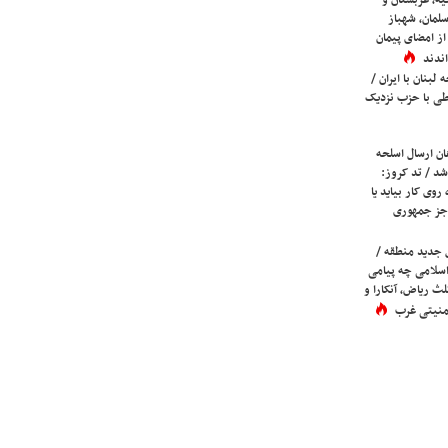
یه، عربستان و
لمان، شهباز
ز امضای پیمان
ندند
لبنان با ایران /
ی با حزب نزدیک
ان ارسال اسلحه
شد / تد کروز:
روی کار بیاید یا
جز جمهوری
 جدید منطقه /
اسلامی چه پیامی
لث ریاض، آنکارا و
 امنیتی غرب