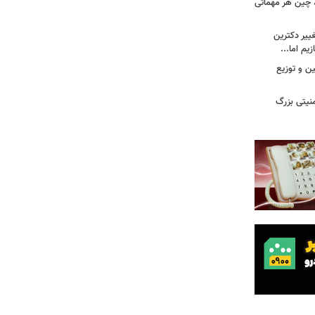
، چین هر مهماتی
غییر دکترین
یم اما...
ین و توزیع
نیتی بزرگ