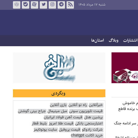
شنبه ۱۷ مرداد ۱۴۰۵
انتشارات
وبلاگ
استان‌ها
وبگردی
هم خاموش
خبرآنلاین
راه نو آنلاین
بازی آنلاین
برنده قاطع
قیمت تلویزیون سونی
مبل مینیمال
جراح بینی گوشتی
پرشین هتل
قیمت آهن فولاد ایرانیان
اعتبارسنجی بانکی
قیمت طلا امروز
بلیط قطار
ر سر ادامه جنگ
شرکت رادوکو
قیمت پروفیل
سایت یوتوتایمز
خرید اکانت chatgpt