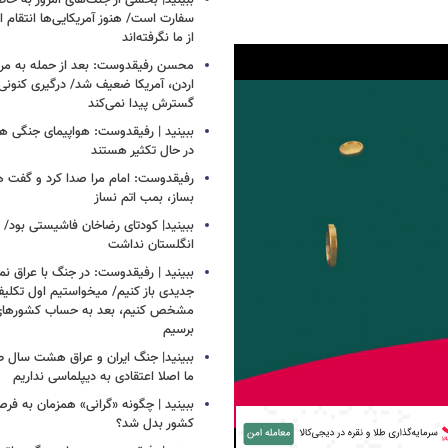
ببینید| بخشی از جنگ‌های امروز به خا
سفارت است/ هنوز آمریکایی‌ها انتقام 
از ما نگرفته‌اند
محسن رفیقدوست: بعد از حمله به مراکز
اردن، آمریکا ضعیف شد/ درگیری کنونی ب
گسترش پیدا نمی‌کند
ببینید | رفیقدوست: هواپیمای جنگی هم
در حال تکثیر هستند
رفیقدوست: امام مرا صدا کرد و گفت 
بساز، بمب اتم نساز
ببینید| کودتای رضاخان فاشیستی بود/ 
انگلستان نداشت
ببینید | رفیقدوست: در جنگ با عراق ن
جدیدی باز کنیم/ میخواستیم اول تکلیف
مشخص کنیم، بعد به حساب کشورهای
برسیم
ببینید| جنگ ایران و عراق هشت سال 
ما اصلا اعتقادی به دیپلماسی نداریم
ببینید | چگونه «گرانی» همزمان به فرص
کشور بدل شد؟