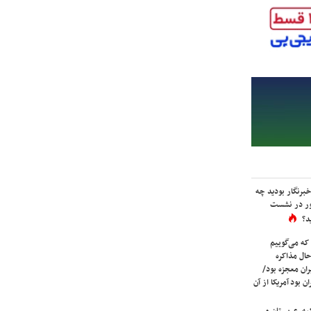
برنگار بودید چه
ور در نشست
د؟
که می‌گوییم
حال مذاکره
ران معجزه بود/
ن بود آمریکا از آن