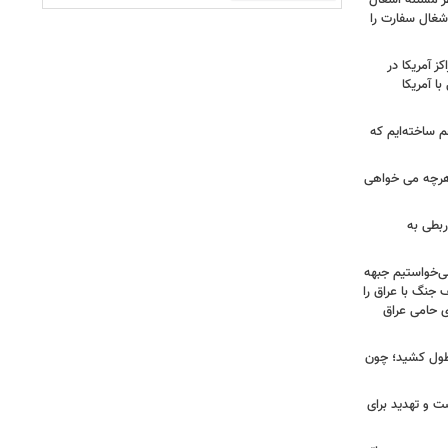
طر مسئله اشغال
اشغال سفارت را
 آمریکا در
ا آمریکا
 ساخته‌ایم که
هرچه می خواهی
ربطی به
می‌خواستیم جبهه
 جنگ با عراق را
 حامی عراق
طول کشید؛ چون
ت و تهدید برای