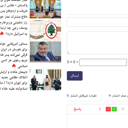
نماز جماعت سران ترک
پاکستان + عکس / بن‌س
شریف و اردوغان پس ا
دفاع مشترک نماز خوا
راز دشمنی وزیرخارجه 
یوسف رجی چه ارتباط
به اسرائیل دارد؟
سناتور آمریکایی خواه
برای شورش در ایران 
فرقی نمی‌کند پسر شاه 
مریم رجوی، هر کسی 
3 + 0 =
اسلامی
«پیمان مکه» و آرایش
ارسال
ائتلاف نظامی جدید 
برای تهران دارد؟ / مث
اسلام‌آباد علیه خلاء
 صف انتشار: 4
نظرات غیرقابل انتشار: 0
پاسخ
0
10