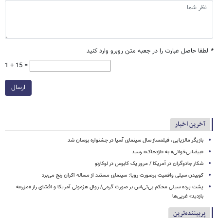
*
لطفا حاصل عبارت را در جعبه متن روبرو وارد کنید
1 + 15 =
ارسال
آخرین اخبار
بازیگر مالزیایی، فیلمساز سال سینمای آسیا در جشنواره بوسان شد
«بیضایی‌خوانی» به «اژدهاک» رسید
شکار جادوگران در آمریکا / مرور یک کابوس در لوکارنو
کوبیدن سیلی واقعیت برصورت رویا؛ سینمای مستند از مساله اکران رنج می‌برد
پشت پرده سیلی محکم بی‌تی‌اس بر صورت گرمی/ زوال هژمونی آمریکا و افشای راز «مزرعه
بازدید» غربی‌ها
پربیننده‌ترین