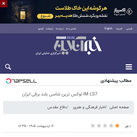
×
فارسی
العربية
English
تماس با ما
درباره ما
تبلیغات
آرشیو
پنجشنبه ۱۵ مرداد ۱۴۰۵
مطالب پیشنهادی
IM LS7 لوکس ترین شاسی بلند برقی ایران
صفحه اصلی
اخبار فرهنگی و هنری
دفاع مقدس
۱۶ اردیبهشت ۱۴۰۵ - ۰۶:۳۵
۱ نفر