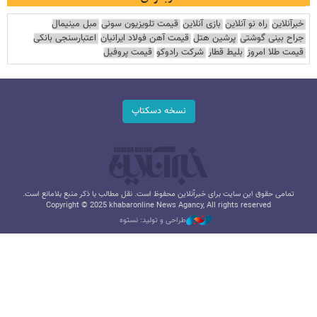
خبرآنلاین
راه نو آنلاین
بازی آنلاین
قیمت تلویزیون سونی
مبل مینیمال
جراح بینی گوشتی
پرشین هتل
قیمت آهن فولاد ایرانیان
اعتبارسنجی بانکی
قیمت طلا امروز
بلیط قطار
شرکت رادوکو
قیمت پروفیل
نسخه دسکتاپ
تمامی حقوق این سایت برای خبرآنلاین محفوظ است. نقل مطالب با ذکر منبع بلامانع است.
Copyright © 2025 khabaronline News Agancy, All rights reserved
طراحی و تولید: نستوه