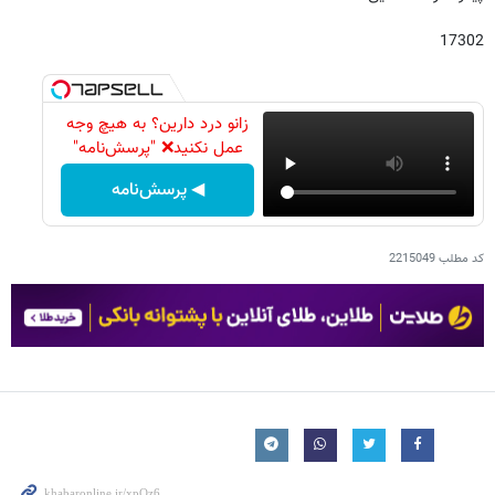
17302
زانو درد دارین؟ به هیچ وجه
عمل نکنید❌ "پرسش‌نامه"
◀ پرسش‌نامه
کد مطلب
2215049