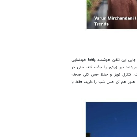
 جایی این تلفن هوشمند واقعا خودنمایی
کیب با دیافراگم عریض f/۱.۶۷ به آن اجازه می‌دهد نور زیادی را جذب کند. حتی در
۱ اولترا موفق به حفظ جزئیات، کنترل نویز و حفظ حس کلی صحنه
 هنوز هم آن حس شب را دارید، فقط با