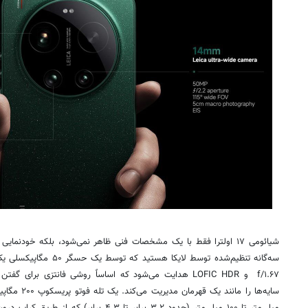
شیائومی ۱۷ اولترا فقط با یک مشخصات فنی ظاهر نمی‌شود، بلکه خودنم
f/۱.۶۷ و LOFIC HDR هدایت می‌شود که اساساً روشی فانتزی برا