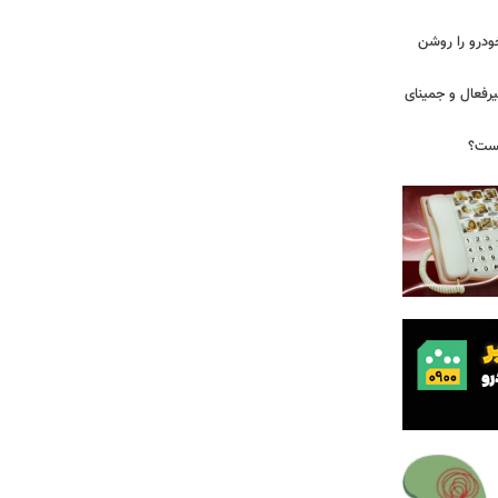
ودرو را روشن
یرفعال و جمینای
یست؟