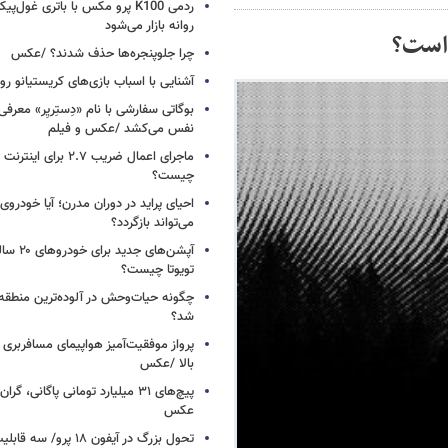
ردمی K100 پرو مکس با باتری غول‌
روانه بازار می‌شود
 است؟
چرا جلوپنجره‌ها حذف شدند؟ /عکس
آشنایی با اسباب‌ بازی‌های کریستیانو ر
نفس می‌کشد /عکس و فیلم
ماجرای اعمال ضریب ۲.۷ برای 
چیست؟
احیای پراید در دوران مدرن؛ آیا خودروی 
می‌تواند بازگردد؟
آپشن‌های ج
تویوتا چیست؟
چگونه حیات‌وحش در آلوده‌ترین منطقه
شد؟
پرواز موفقیت‌آمیز هواپیمای مسافربری چ
بالا /عکس
عکس
تحول بزرگ در آیفون ۱۸ پرو/