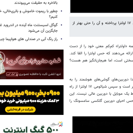
بالاخره به حقیقت می‌پیوندند
چطور با ریموت خاموش و باتری‌خالی، خ
کنیم؟
خبرنگار پایگاه خبری دیجیتال‌ترندز به بررسی دوربین تلفن هوشمند شیائومی ۱۷ اولترا پرداخته و آن را حتی بهتر از
گوگل اسیستنت ماه آینده در اندروید غ
جایگزین آن می‌شود
راز رنگ آبی در صندلی های هواپیما چ
ه «اولترا» کم‌کم معنی خود را از دست
ارائه می‌دهند که حس اولترا را القا کند.
. مطمئنا گوشی سرسختی است، اما هیجان‌انگیز هم هست؟
دا دوربین‌های گوشی‌های هوشمند را به
قلمرویی می‌برند که بیش از هر زمان دیگری به دوربین‌های اختصاصی نزدیک‌تر است و سپس شیائومی ۱۷ اولترا از راه
 یک موبایل با دوربین عالی نیست. این
 حس احیای دوربین گلکسی سامسونگ را