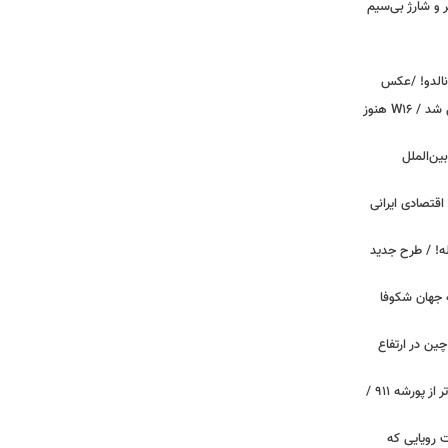
پیکر و شارژ بی‌سیم
ونالدو! /عکس
بوگاتی سفارشی با نام «دِستِریِر» معرفی شد / W۱۶ هنوز
اینترنت بین‌الملل
اقتصادی ایرانی
دید برای خودروهای ۲۰ ساله! / طرح جدید
 جهان شکوفا
ین در ارتفاع
پیچ‌های ۳۱ میلیارد تومانی پاگانی، گران‌تر از پورشه ۹۱۱ /
 سه قابلیت رویایی که