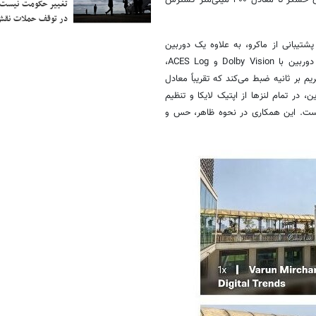
میلی‌متر تا ۱۰۰ میلی‌متر (حدود ۳.۲ برابر تا ۴.۳ برابر) که از طریق کراپ درون حسگر تا معادل ۴۰۰ میلی‌متر گسترش
تغییر حکومت نیست/ 
در توقف حملات نقش
 فوق عریض ۵۰ مگاپیکسلی با میدان دید ۱۱۵ درجه و پشتیبانی از ماکرو، به علاوه یک دوربین
سلفی ۵۰ مگاپیکسلی با فوکوس خودکار در جلوی آن وجود دارد و بله، این دوربین با Dolby Vision و ACES Log،
ای ۸K را با سرعت ۳۰ فریم بر ثانیه و ویدیوهای ۴K را با سرعت ۱۲۰ فریم بر ثانیه ضبط می‌کند که تقریباً معادل
 در تمام لنزها از اپتیک لایکا و تنظیم
یست. این همکاری در نحوه ظاهر، حس و