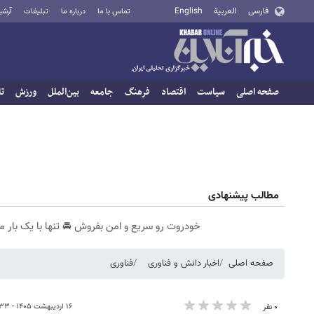
فارسی
العربية
English
تماس با ما
درباره ما
تبلیغات
آرشی
صفحه اصلی
سیاست
اقتصاد
فرهنگ
جامعه
بین‌الملل
ورزش
تا
مطالب پیشنهادی
خودروت رو سریع و امن بفروش 🚘 تنها با یک بار م
صفحه اصلی
اخبار دانش و فناوری
فناوری
۱۶ اردیبهشت ۱۴۰۵ - ۱۰:۳۳
۰ نفر