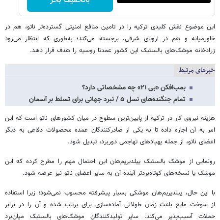
باتخفیف بخر
این موضوع نقش کلیدی ترکیه را در تامین منافع امنیتی گسترده‌تر ناتو، هم در
خاورمیانه و هم در اروپای شرقی، برجسته می‌کند؛ به‌طوری که انتظار می‌رود
زرادخانه موشک‌های بالستیک این کشور عمدتا روسیه را هدف قرار دهد.
خبرهای مرتبط
بمب‌افکن «بی ۲۱» چه مشخصاتی دارد؟
تمام جنگنده‌های نسل ۵ / نبرد جهانی برای تسلط بر آسمان
هزینه نیروی کار در ترکیه از پایین‌ترین سطوح در میان کشورهای ناتو است که این
امر به آن اجازه داده تا به یکی از صادرکنندگان عمده محصولات دفاعی به دیگر
اعضای ناتو، از جمله پهپادهای تهاجمی دوربرد، تبدیل شود.
رونمایی از موشک بالستیک ییلدیریم‌هان این احتمال مهم را مطرح کرده که این
موشک یا نسخه‌های کوتاه‌بردتر آینده آن به سایر اعضای ناتو نیز عرضه شود.
با این حال، ییلدیریم‌هان موشکی بسیار پیشرفته محسوب نمی‌شود؛ زیرا استفاده
از سوخت مایع باعث زمان طولانی آماده‌سازی برای پرتاب شده و آن را در برابر
حملات آسیب‌پذیر می‌کند. سایر تولیدکنندگان موشک‌های بالستیک میان‌برد