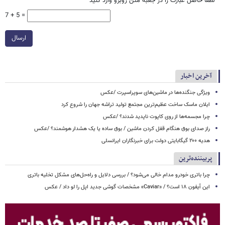
*
لطفا حاصل عبارت را در جعبه متن روبرو وارد کنید
7 + 5 =
ارسال
آخرین اخبار
ویژگی جنگنده‌ها در ماشین‌های سوپراسپرت /عکس
ایلان ماسک ساخت عظیم‌ترین مجتمع تولید تراشه جهان را شروع کرد
چرا مجسمه‌ها از روی کاپوت‌ ناپدید شدند؟ /عکس
راز صدای بوق هنگام قفل کردن ماشین / بوق ساده یا یک هشدار هوشمند؟ /عکس
هدیه ۲۰۰ گیگابایتی دولت برای خبرنگاران ایرانسلی
پربیننده‌ترین
چرا باتری خودرو مدام خالی می‌شود؟ / بررسی دلایل و راه‌حل‌های مشکل تخلیه باتری
این آیفون ۱۸ است؟ / «Caviar» مشخصات گوشی جدید اپل را لو داد / عکس