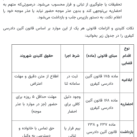
تحقیقات یا جلوگیری از تبانی و فرار محسوب می‌شود. درصورتی‌که متهم به
احضاریه بی‌توجهی کند و بدون عذر موجه حضور نیابد یا عذر موجه خود را
اعلام نکند، به دستور بازپرس جلب و بازداشت می‌شود.
نکات کلیدی و الزامات قانونی هر یک از این موارد بر اساس قانون آئین دادرسی
کیفری را در جدول زیر بخوانید:
نوع
اقدام
مبنای قانونی (ماده)
شرط اجرا
حقوق کلیدی شهروند
قضایی
ماده ۱۷۵ قانون آئین
ثبت در
اطلاع از متن دقیق و مهلت
ابلاغیه
دادرسی کیفری
سامانه ثنا
اعتراض
وجود دلیل
مهلت حداقل ۵ روزه برای
ماده ۱۶۸ قانون آئین
احضاریه
کافی برای
حضور (جز در موارد با عذر
دادرسی کیفری
احضار
موجه)
ماده ۲۳۷ و ۲۳۸
بیم فرار یا
حق تماس با خانواده و
بازداشت
قانون آئین دادرسی
تبانی
دسترسی به وکیل