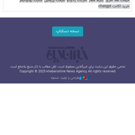
قیمت طلا امروز
بلیط قطار
شرکت رادوکو
قیمت پروفیل
سایت یوتوتایمز
خرید اکانت chatgpt
نسخه دسکتاپ
تمامی حقوق این سایت برای خبرآنلاین محفوظ است. نقل مطالب با ذکر منبع بلامانع است.
Copyright © 2025 khabaronline News Agancy, All rights reserved
طراحی و تولید: نستوه