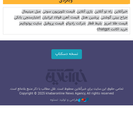
وبگردی
خبرآنلاین
راه نو آنلاین
بازی آنلاین
قیمت تلویزیون سونی
مبل مینیمال
جراح بینی گوشتی
پرشین هتل
قیمت آهن فولاد ایرانیان
اعتبارسنجی بانکی
قیمت طلا امروز
بلیط قطار
شرکت رادوکو
قیمت پروفیل
سایت یوتوتایمز
خرید اکانت chatgpt
نسخه دسکتاپ
تمامی حقوق این سایت برای خبرآنلاین محفوظ است. نقل مطالب با ذکر منبع بلامانع است.
Copyright © 2025 khabaronline News Agancy, All rights reserved
طراحی و تولید: نستوه