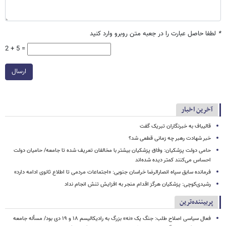
*
لطفا حاصل عبارت را در جعبه متن روبرو وارد کنید
2 + 5 =
ارسال
آخرین اخبار
قالیباف به خبرنگاران تبریک گفت
خبر شهادت رهبر چه زمانی قطعی شد؟
حامی دولت پزشکیان: وفاق پزشکیان بیشتر با مخالفان تعریف شده تا جامعه/ حامیان دولت
احساس می‌کنند کمتر دیده شده‌اند
فرمانده سابق سپاه انصارالرضا خراسان جنوبی: «اجتماعات مردمی تا اطلاع ثانوی ادامه دارد»
رشیدی‌کوچی: پزشکیان هرگز اقدام منجر به افزایش تنش انجام نداد
پربیننده‌ترین
فعال سیاسی اصلاح طلب: جنگ یک «نه» بزرگ به رادیکالیسم ۱۸ و ۱۹ دی بود/ مسأله جامعه