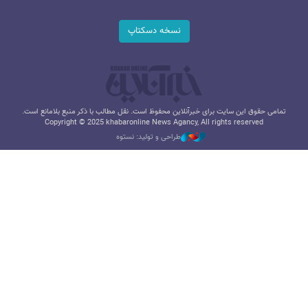
نسخه دسکتاپ
تمامی حقوق این سایت برای خبرآنلاین محفوظ است. نقل مطالب با ذکر منبع بلامانع است.
Copyright © 2025 khabaronline News Agancy, All rights reserved
طراحی و تولید: نستوه