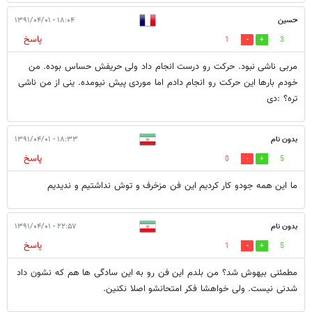
حسین
۱۸:۰۴ - ۱۳۹۱/۰۴/۰۱
پاسخ
1
3
مربی ناشی نبود. حرکت رو درست انجام داد ولی حریفش حساس بوده. من
خودم بارها این حرکت رو انجام دادم اما موردی پیش نیومده. ینی از من ناشی
تره؟ :دی
بدون نام
۱۸:۳۳ - ۱۳۹۱/۰۴/۰۱
پاسخ
0
5
ما این همه جودو کار کردیم این فن مزخرف و توش نداشتیم و ندیدیم
بدون نام
۲۲:۵۷ - ۱۳۹۱/۰۴/۰۱
پاسخ
1
5
مطمئنی بیهوش شد؟ من بلدم این فن رو به این سادگی ها هم که نشون داد
شدنی نیست. ولی خواهشا فکر امتحانشو اصلا نکنین.