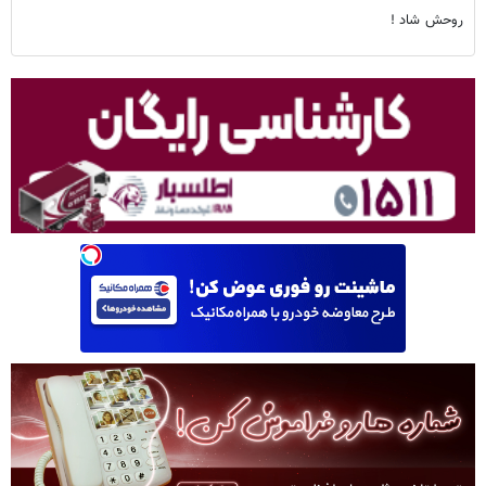
روحش شاد !