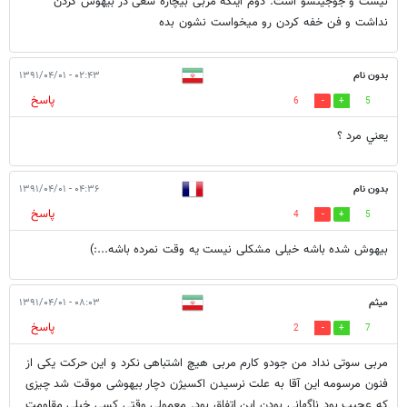
نیست و جوجیتسو است. دوم اینکه مربی بیچاره سعی در بیهوش کردن
نداشت و فن خفه کردن رو میخواست نشون بده
بدون نام
۰۲:۴۳ - ۱۳۹۱/۰۴/۰۱
پاسخ
6
5
يعني مرد ؟
بدون نام
۰۴:۳۶ - ۱۳۹۱/۰۴/۰۱
پاسخ
4
5
بیهوش شده باشه خیلی مشکلی نیست یه وقت نمرده باشه...:)
میثم
۰۸:۰۳ - ۱۳۹۱/۰۴/۰۱
پاسخ
2
7
مربی سوتی نداد من جودو کارم مربی هیچ اشتباهی نکرد و این حرکت یکی از
فنون مرسومه این آقا به علت نرسیدن اکسیژن دچار بیهوشی موقت شد چیزی
که عجیب بود ناگهانی بودن این اتفاق بود. معمولی وقتی کسی خیلی مقاومت