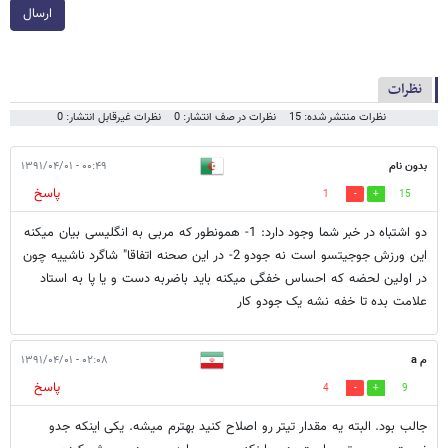
ارسال
نظرات
نظرات منتشر شده: 15
نظرات در صف انتشار: 0
نظرات غیرقابل انتشار: 0
بدون نام
۰۰:۴۹ - ۱۳۹۱/۰۴/۰۱
پاسخ
1
15
دو اشتباه در خبر شما وجود دارد: 1- همونطور که مربی به انگلیسی بیان میکنه
این ورزش جوجیتسو است نه جودو 2- در این صحنه اتفاقا" شاگرد ناشییه چون
در اولین لحضه که احساس خفگی میکنه باید باضربه دست و یا پا به استاد
علامت بده تا خفه نشه یک جودو کار
م a
۰۲:۰۸ - ۱۳۹۱/۰۴/۰۱
پاسخ
4
9
جالب بود. البته یه مقدار تیتر رو اصلاح کنید بهترم میشه. یکی اینکه جدو