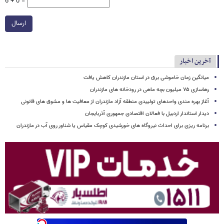
6 + 0 =
ارسال
آخرین اخبار
میانگین زمان خاموشی برق در استان مازندران کاهش یافت
رهاسازی ۷۵ میلیون بچه ماهی در رودخانه های مازندران
آغاز بهره مندی واحدهای تولییدی منطقه آزاد مازندران از معافیت ها و مشوق های قانونی
دیدار استاندار اردبیل با فعالان اقتصادی جمهوری آذربایجان
برنامه ریزی برای احداث نیروگاه های خورشیدی کوچک مقیاس یا شناور روی آب در مازندران