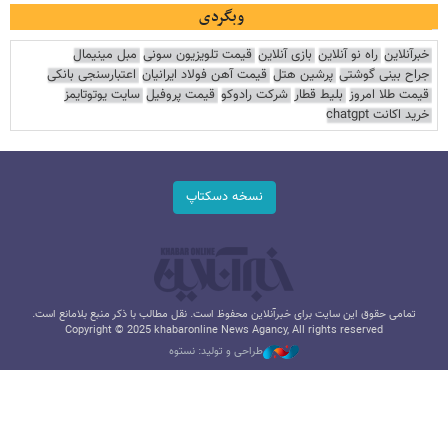
وبگردی
خبرآنلاین
راه نو آنلاین
بازی آنلاین
قیمت تلویزیون سونی
مبل مینیمال
جراح بینی گوشتی
پرشین هتل
قیمت آهن فولاد ایرانیان
اعتبارسنجی بانکی
قیمت طلا امروز
بلیط قطار
شرکت رادوکو
قیمت پروفیل
سایت یوتوتایمز
خرید اکانت chatgpt
نسخه دسکتاپ
تمامی حقوق این سایت برای خبرآنلاین محفوظ است. نقل مطالب با ذکر منبع بلامانع است.
Copyright © 2025 khabaronline News Agancy, All rights reserved
طراحی و تولید: نستوه