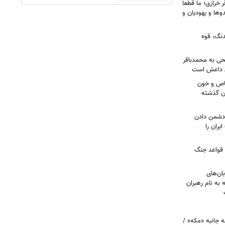
خرازی؛ ما قطعا
وها و یهودیان و
دنگ، قوه
طحی به محمدباقر
ی داعش است
صاص و خون
دن گذشته
ه دشمن دادن
یران را
 قواعد جنگ
بان‌های
به نام رهبران
 جانبه «مکه» /