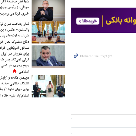
شما نظر بدهید/ اگر خ
سوالی از رئیس جمه
خبری فردا می‌پرسیدی
نماز جماعت سران ترک
پاکستان + عکس / بن‌س
شریف و اردوغان پس ا
دفاع مشترک نماز خوا
سناتور آمریکایی خواه
برای شورش در ایران 
فرقی نمی‌کند پسر شاه 
مریم رجوی، هر کسی 
اسلامی
«پیمان مکه» و آرایش
ائتلاف نظامی جدید 
برای تهران دارد؟ / مث
اسلام‌آباد علیه خلاء