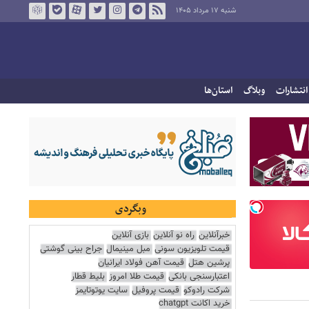
شنبه ۱۷ مرداد ۱۴۰۵
انتشارات
وبلاگ
استان‌ها
وبگردی
خبرآنلاین
راه نو آنلاین
بازی آنلاین
قیمت تلویزیون سونی
مبل مینیمال
جراح بینی گوشتی
پرشین هتل
قیمت آهن فولاد ایرانیان
اعتبارسنجی بانکی
قیمت طلا امروز
بلیط قطار
شرکت رادوکو
قیمت پروفیل
سایت یوتوتایمز
خرید اکانت chatgpt