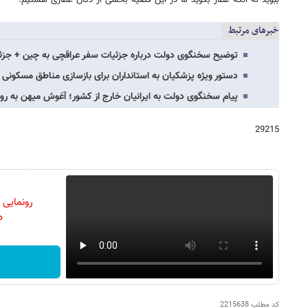
ببوید نه آنکه عطار بگوید ما در این قضیه بخشی از دکان عطاری هستیم.
خبرهای مرتبط
توضیح سخنگوی دولت درباره جزئیات سفر عراقچی به چین + جزئ
دستور ویژه پزشکیان به استانداران برای بازسازی مناطق مسکونی
پیام سخنگوی دولت به ایرانیان خارج از کشور؛ آغوش میهن به روی
29215
رونمایی
دن
کد مطلب
2215638