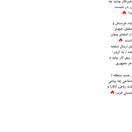
برنگار بودید چه
ور در نشست
د؟
یه، عربستان و
لمان، شهباز
ز امضای پیمان
ندند
ان ارسال اسلحه
شد / تد کروز:
روی کار بیاید یا
جز جمهوری
 جدید منطقه /
اسلامی چه پیامی
لث ریاض، آنکارا و
 امنیتی غرب