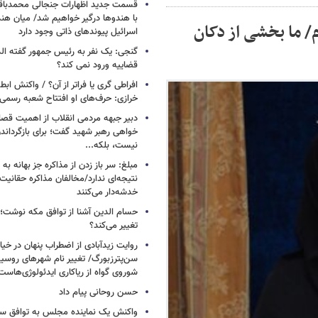
قسمت جدید اظهارات جنجالی محمدباقر 
با هندوها درگیر خواهیم شد/ میان هند
 ما بخشی از دکان
اسرائیل پیوندهای ذاتی وجود دارد
گنجی: یک نفر به رئیس جمهور گفته ال
قضاییه ورود نمی کند؟
افراطی گری یا فراتر از آن؟ / واکنش اب
خرازی: حرف‌های او افتتاح شعبه رسم
دبیر جبهه مردمی انقلاب از اهمیت ق
خواهی رهبر شهید گفت؛ برای بازگردان
نیست، بلکه...
مبلغ: سر باز زدن از مذاکره‌ جز بهانه ب
نتیجه‌ای ندارد/مخالفان مذاکره حقانیت ا
خدشه‌دار می‌کنند
حسام الدین آشنا از توافق مکه نوشت؛
تغییر می‌کند؟
روایت زیدآبادی از اضطراب پنهان در خیا
سن‌پترزبورگ/ تغییر نام شهرهای روسیه 
شوروی گواه از ریاکاری ایدئولوژی‌هاست
حسن روحانی پیام داد
واکنش یک نماینده مجلس به توافق سه