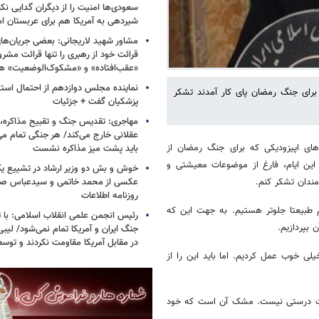
سعودی‌ها امنیت را از دیگران گدایی نکن
شیردهی به آمریکا هم برای عربستان ام
مشاور شهید لاریجانی: بعضی جریان‌ه
قرائت خود از رهبری را تنها قرائت مشرو
«عقب‌افتاده» و «مشکوک‌الوضعیت» ه
نماینده مجلس دوازدهم از احتمال است
رای جنگ رمضان پای کار آمدند تشکر
پزشکیان گفت + جزئیات
مهاجری: تقدیس جنگ و تقبیح مذاکره، ک
عقلانی خارج می‌کند/ هر جنگی تمام م
رهای اپیزودیکی که برای جنگ رمضان از
باید پشت میز مذاکره نشست
این ایام، فارغ از موضوعات معیشتی و
خوش و بش دو وزیر ارشاد در تشییع یک 
عکسی از محمد خاتمی و سیدعباس صال
رمندان تشکر کنم.
روزنامه اطلاعات
یم طبیعتا جلوتر هستیم. به جهت این که
رئیس انجمن علمی انقلاب اسلامی: با ت
 بپردازیم.
جنگ ایران و آمریکا تمام نمی‌شود/ لیب
در مقابل آمریکا مقاومت نکردند و توس
ی خوب عمل کردیم. اما باید این را از
اوت درستی نیست. مشک آن است که خود