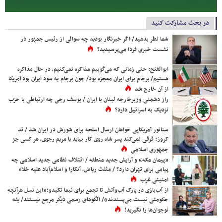
در بحث مشارکت کنید
شما نظر بدهید/ اگر خبرنگار بودید چه سوالی از رئیس جمهور در
نشست خبری فردا می‌پرسیدید؟
ابوالفتح: حتی زمانی که می‌گوییم مذاکره نمی‌کنیم، در حال مذاکره
هستیم/ برجام برای ایران معجزه بود/ چون برجام به سود ایران بود آمریکا
از آن خارج شد
راز دشمنی وزیرخارجه لبنان با ایران / یوسف رجی چه ارتباطی با حزب
نزدیک به اسرائیل دارد؟
سناتور آمریکایی خواهان ارسال اسلحه برای شورش در ایران شد / تد
کروز: فرقی نمی‌کند پسر شاه روی کار بیاید یا مریم رجوی، هر کسی جز
جمهوری اسلامی
«پیمان مکه» و آرایش جدید منطقه / ائتلاف نظامی جدید اسلامی چه
پیامی برای تهران دارد؟ / مثلث ریاض، آنکارا و اسلام‌آباد علیه خلاء
امنیتی غرب
از آب‌بازی در پارک آب‌وآتش تا تجمع برای نیما تکیدو؛«این نسل هرآنچه
حکومتی نیست می‌پسندند»/ الگوهای رسمی دیگر مرجع نیستند/ یقه
نوجوان‌ها را نگیرید!