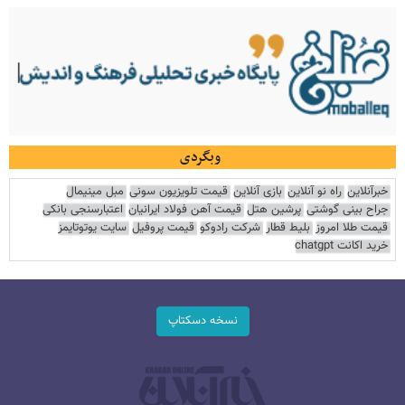
وبگردی
خبرآنلاین
راه نو آنلاین
بازی آنلاین
قیمت تلویزیون سونی
مبل مینیمال
جراح بینی گوشتی
پرشین هتل
قیمت آهن فولاد ایرانیان
اعتبارسنجی بانکی
قیمت طلا امروز
بلیط قطار
شرکت رادوکو
قیمت پروفیل
سایت یوتوتایمز
خرید اکانت chatgpt
نسخه دسکتاپ