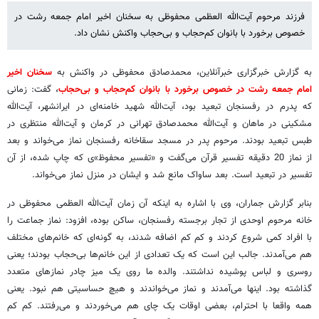
فرزند مرحوم آیت‌الله العظمی محفوظی به سخنان اخیر امام جمعه رشت در
خصوص برخورد با بانوان کم‌حجاب و بی‌حجاب واکنش نشان داد.
به گزارش خبرگزاری خبرآنلاین، محمدصادق محفوظی در واکنش به
سخنان اخیر
امام جمعه رشت در خصوص برخورد با بانوان کم‌حجاب و بی‌حجاب
، گفت: زمانی
که پدرم در رفسنجان تبعید بود، آیت‌الله شهید خامنه‌ای در ایرانشهر، آیت‌الله
مشکینی در ماهان و آیت‌الله محمدصادق تهرانی در کرمان و آیت‌الله منتظری در
طبس تبعید بودند. مرحوم پدر در مسجد سقاخانه رفسنجان نماز می‌خواند و بعد
از نماز 20 دقیقه تفسیر قرآن می‌گفت و «تفسیر محفوظ»ی که چاپ شده، از آن
تفسیر در تبعید است. بعد ساواک مانع شد و ایشان در منزل نماز می‌خواند.
بنابر گزارش جماران، وی با اشاره به اینکه آن زمان آیت‌الله العظمی محفوظی در
خانه مرحوم اوحدی از تجار برجسته رفسنجان، ساکن بوده، افزود: نماز جماعت را
با افراد کمی شروع کردند و کم کم اضافه شدند، به گونه‌ای که خانم‌های مختلف
هم می‌آمدند. جالب این است که یک تعدادی از این خانم‌ها بی‌حجاب بودند؛ یعنی
روسری و لباس پوشیده نداشتند. والده ما روی یک میز چادر نمازهای متعدد
گذاشته بود. اینها می‌آمدند و نماز می‌خواندند و هیچ حساسیتی هم نبود. یعنی
همه واقعا با احترام، بعضی اوقات یک چای هم می‌خوردند و می‌رفتند. کم کم