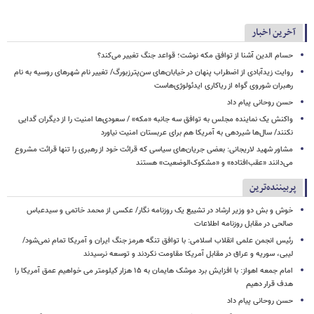
آخرین اخبار
حسام الدین آشنا از توافق مکه نوشت؛ قواعد جنگ تغییر می‌کند؟
روایت زیدآبادی از اضطراب پنهان در خیابان‌های سن‌پترزبورگ/ تغییر نام شهرهای روسیه به نام
رهبران شوروی گواه از ریاکاری ایدئولوژی‌هاست
حسن روحانی پیام داد
واکنش یک نماینده مجلس به توافق سه جانبه «مکه» / سعودی‌ها امنیت را از دیگران گدایی
نکنند/ سال‌ها شیردهی به آمریکا هم برای عربستان امنیت نیاورد
مشاور شهید لاریجانی: بعضی جریان‌های سیاسی که قرائت خود از رهبری را تنها قرائت مشروع
می‌دانند «عقب‌افتاده» و «مشکوک‌الوضعیت» هستند
پربیننده‌ترین
خوش و بش دو وزیر ارشاد در تشییع یک روزنامه نگار/ عکسی از محمد خاتمی و سیدعباس
صالحی در مقابل روزنامه اطلاعات
رئیس انجمن علمی انقلاب اسلامی: با توافق تنگه هرمز جنگ ایران و آمریکا تمام نمی‌شود/
لیبی، سوریه و عراق در مقابل آمریکا مقاومت نکردند و توسعه نرسیدند
امام‌ جمعه اهواز: با افزایش برد موشک هایمان به ۱۵ هزار کیلومتر می خواهیم عمق آمریکا را
هدف قرار دهیم
حسن روحانی پیام داد